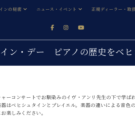
インの秘密
ニュース・イベント
正規ディーラー・取
アノを
器ベヒシュタイン
メルマガ会員登録ご案内
い！ という方は、お近くの直営店舗まで
オンライン試弾
ン レジデンス
ストリー
各店舗からのお知らせ
タイン・デー ピアノの歴史をベ
(入荷情報等)
シューレ音楽教室
声
/
C.ベヒシュタイン レジデンス
取り組
プレスリリース
(お知らせ・メディア情報)
京
インの音色
キャンペーン
スタッフご挨拶
インを弾く前に
チャーコンサートでお馴染みのイヴ・アンリ先生の下で学ば
技術者紹介
楽器はベヒシュタインとプレイエル。楽器の違いによる音色
展示情報【ユーロピアノ特選
コンサート
イン・シューレ
にお楽しみください。
イベント情報
八王子工房ブログ
レッスンイベント
ホール・スタジオ
アクセス
お問い合わせ