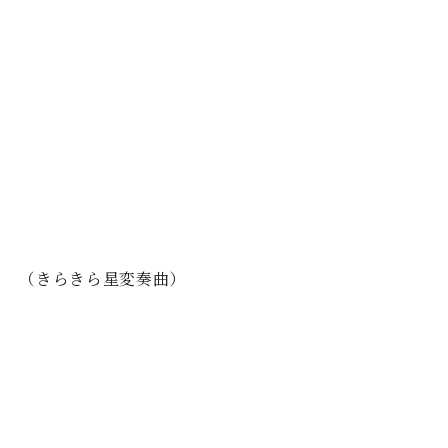
C.ベヒシュタイン レジデンス
アップライトピアノ
65 （きらきら星変奏曲）