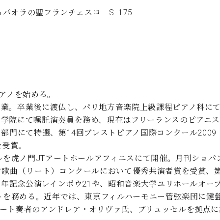
パオラの聖フランチェスコ S. 175
ピアノを始める。
卒業。卒業後に渡仏し、パリ地方音楽院上級課程ピアノ科に
大学院にて嘱託演奏員を務め、現在はフリーランスのピアニ
部門にて特選、第14回ブレストピアノ国際コンクール2009
を受賞。
ルを虎ノ門JTアートホールアフィニスにて開催。月刊ショパン誌
ツ歌曲（リート）コンクールにおいて優秀共演者賞を受賞、第
周年記念公演レインボウ21や、昭和音楽大学ユリホールオー
ントを務める。近年では、東京フィルハーモニー管弦楽団に鍵
ルート奏者のアンドレア・オリヴァ氏、ブリュッセルを拠点に