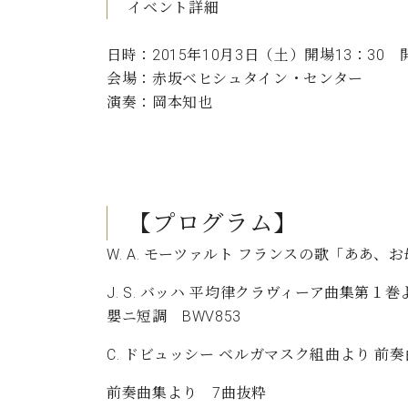
イベント詳細
C.ベヒシュタイン コンサート
アクセス
納入実績 
グランドピアノ
セントラム東京のご案内(PDF)
日時：2015年10月3日（土）開場13：30 開
お問い合わせ
ご愛用者の
会場：赤坂ベヒシュタイン・センター
C.ベヒシュタイン アカデミー
演奏：岡本知也
アーティストカスタマーサービス(
W.ホフマン プロフェッショナル
アフターサービス(調律)
W.ホフマン トラディション
調律師紹介
調律料金表
【プログラム】
お問い合わせ
W.ホフマン ヴィジョン
尾山調律師のブログ Die Musikgasse（音楽の小道）
W. A. モーツァルト フランスの歌「ああ
C.BECHSTEIN Digital(ベヒシュタイン デジタル)
J. S. バッハ 平均律クラヴィーア曲集第
嬰ニ短調 BWV853
C. ドビュッシー ベルガマスク組曲より 前奏
前奏曲集より 7曲抜粋