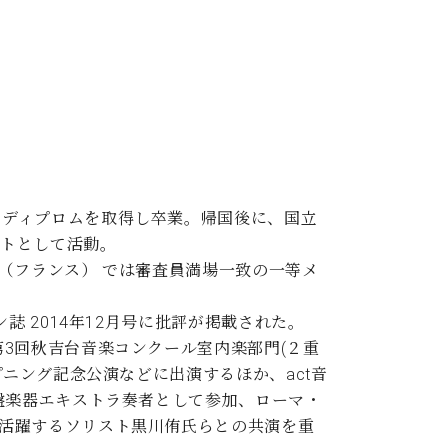
てディプロムを取得し卒業。帰国後に、国立
ストとして活動。
 （フランス） では審査員満場一致の一等メ
 2014年12月号に批評が掲載された。
3回秋吉台音楽コンクール室内楽部門(２重
プニング記念公演などに出演するほか、act音
盤楽器エキストラ奏者として参加、ローマ・
活躍するソリスト黒川侑氏らとの共演を重