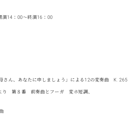
C.ベヒシュタイン コンサート
代理店主催イベント
音楽教室
アップライトピアノ
演14：00～終演16：00
コンクール
声
音楽教室
調律)
、お母さん、あなたに申しましょう」による12の変奏曲 K. 2
１巻より 第８番 前奏曲とフーガ 変ホ短調、
曲