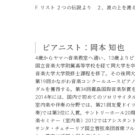
F. リスト ２つの伝説より ２、波の上を渡る
ピアニスト：岡本 知也
4歳からヤマハ音楽教室へ通い、13歳より
国立音楽大学附属高等学校を経て同大学を
音楽大学大学院修士課程を修了。その後同
第19回かながわ音楽コンクールユースピアノ
ダルを獲得する。第34回霧島国際音楽祭賞
2014年には、国内で初めてのソロリサイタ
室内楽や伴奏の分野では、第21回友愛ドイ
奏)では第3位に入賞。サントリーホール20
楽セミナー（室内楽）2012ではアシスタ
サンタ・チェチーリア国立管弦楽団首席フ