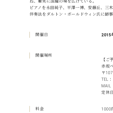
ね、着実に活躍の場を広げている。
ピアノを永田純子、平澤一博、安藤丘、三木
伴奏法をダルトン・ボールドウィン氏に師
開催日
2015
開催場所
【ご
赤坂
〒107
TEL：
MAIL：
定休
料金
100