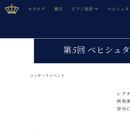
Skip
ベヒシュタインジャパン公式サイト
BECHSTEIN JAPAN Official Site
カタログ
展示
ピアノ技術
ベヒシュタ
to
content
ベヒシュタインのグランドピ
ドイツの名
作ること
ベヒシュタインで、 演奏したい！ 学びたい！ 録音した
C.ベヒシュタイン コンサート / C.ベヒシュタイ
ブランドヒ
第5回 ベヒシュ
音色とタッチ
ベヒシュタイン・
趣味から本格的に学ぶ方まで大歓迎。
音楽家達の
C.ベヒシュタイン コンサート
ベヒシュタイン・ジャパンの
み
ベヒシュタイン・セントラム 東
コンサートイベント
ベヒシュタ
ピアノ製造番号
店長ご挨拶
ベヒシュタ
レク
展示情報
所有
ホール・スタジオレンタル
ベヒシュタ
存分
ホール・スタジオ空き状況
動画収録サービス
納入実績 
音楽教室
ピアノのコンシェルジュ