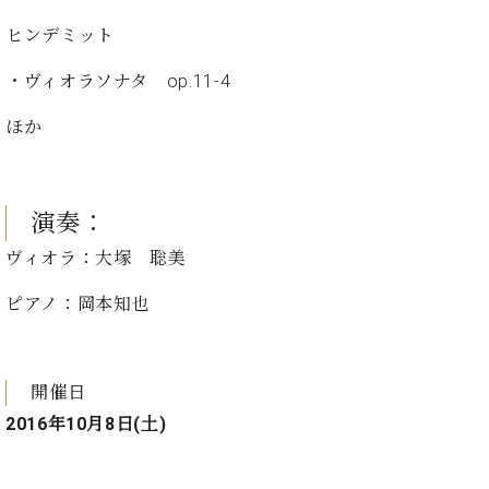
イ
ュ
ブ
ジ
(お
で
ン
タ
ロ
正
ヒンデミット
ャ
知
コ
イ
グ
オンライン試弾
規
パ
ら
ン
ン
デ
・ヴィオラソナタ op.11-4
ン
せ・
メルマガ登録
サ
の
ィ
の
メ
ー
音
ー
ほか
取
デ
趣
ト
色
ラ
り
ィ
味
/
ー・
組
ア
か
C.
取
ベ
み
情
ら
ベ
演奏：
扱
ヒ
報)
本
ヒ
店
シ
ヴィオラ：大塚 聡美
格
シ
ピ
ュ
的
ュ
ア
キ
タ
ピアノ：岡本知也
に
タ
ノ
ャ
店
イ
学
イ
製
ン
舗・
ン
ぶ
ン
造
ペ
サ
を
方
レ
番
ー
ロ
開催日
弾
ま
ジ
号
ン
ン・
く
2016年10月8日(土)
で
デ
調
前
大
ン
律
に
コ
歓
ス