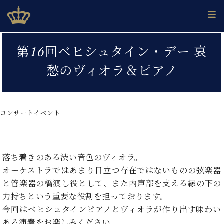
Skip
ベヒシュタインジャパン公式サイト
BECHSTEIN JAPAN Official Site
to
content
カ
第16回ベヒシュタイン・デー 哀
タ
ベ
ベ
ド
メ
企
ロ
愁のヴィオラ＆ピアノ
C.
ヒ
ヒ
イ
ル
業
グ
ベ
シ
シ
ツ
マ
情
ヒ
ュ
ュ
の
ガ
報
シ
タ
展
タ
名
会
ュ
コンサートイベント
イ
示
イ
器
員
採
タ
ン
ン
ベ
登
用
イ
で、
の
ヒ
録
情
ン
ピ
演
グ
シ
ご
報
コ
落ち着きのある渋い音色のヴィオラ。
ア
奏
ラ
ュ
案
ン
ノ
し
オーケストラではあまり目立つ存在ではないものの弦楽器
ン
タ
内
サ
技
ベ
た
ド
イ
と管楽器の橋渡し役として、また内声部を支える縁の下の
ー
術
ヒ
い！
ピ
ン
力持ちという重要な役割を担っております。
各
ト /
シ
学
ア
店
今回はベヒシュタインピアノとヴィオラが作り出す味わい
C.
ュ
び
ノ
ブ
舗
ベ
ある演奏をお楽しみください。
ベ
タ