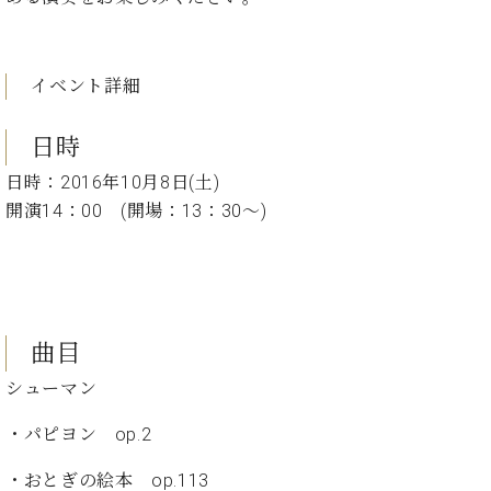
た
を
ラ
か
ヒ
ヒ
イ
い！
作
ン
ら
シ
シ
ン・
録
る
ド
の
ュ
ュ
サ
音
こ
イベント詳細
ヒ
お
タ
タ
ロ
し
と
ス
知
イ
イ
ン
た
ト
ら
ン
ン
日時
会
い！
音
リ
せ
レ
の
員
と
日時：2016年10月8日(土)
色
ー
(入
ジ
秘
い
と
荷
開演14：00 (開場：13：30～)
デ
密
う
ベ
タ
情
ン
音
方
ヒ
ッ
報
ス
楽
は、
シ
チ
等)
ニ
家
お
ュ
ュ
達
近
タ
ー
ベ
の
プ
く
C.
イ
曲目
ス・
ヒ
声
レ
の
ベ
ン・
イ
シ
ス
直
シューマン
ヒ
ジ
ベ
ュ
リ
営
シ
ベ
ャ
ン
・パピヨン op.2
タ
リ
店
ュ
ヒ
パ
ト
イ
ー
舗
タ
シ
ン
・おとぎの絵本 op.113
ン・
ス
ま