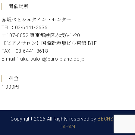
ン
迎。
開催場所
サ
ベ
会
ベヒ
ー
C.
ヒ
社
赤坂ベヒシュタイン・センター
シュ
ト
ベ
シ
案
TEL：03-6441-3636
ヒ
タイ
ュ
内
シ
〒107-0052 東京都港区赤坂6-1-20
タ
レ
ン・
ュ
【ピアノサロン】国際新赤坂ビル東館 B1F
イ
ッ
シュ
タ
お
ン・
ス
FAX：03-6441-3618
イ
ーレ
問
シ
ン
E-mail：aka-salon@euro-piano.co.jp
ン
合
ュ
イ
音楽
コ
せ
ー
ベ
教室
ン
レ
ン
料金
サ
ト
1,000円
ー
納
ベ
ト
入
代
ヒ
グ
シ
実
理
ラ
ュ
績
店
ン
タ
Copyright 2026 All Rights reserved by
BECHSTEIN
ホ
主
ド
イ
ー
催
JAPAN
ピ
ン
ル・
イ
ア