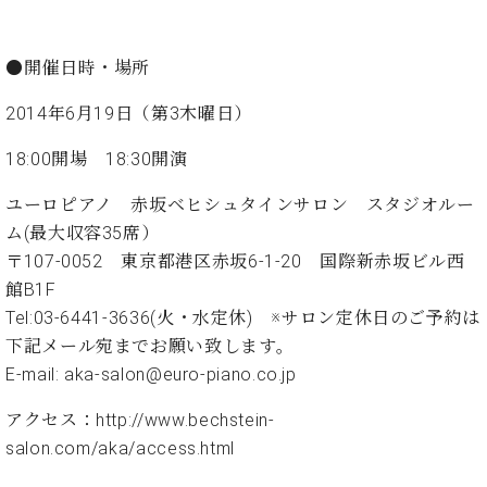
ト
ジオ
ピ
レン
ア
タル
●開催日時・場所
ノ
ホー
ル・
2014年6月19日（第3木曜日）
C.
スタ
ベ
ジオ
18:00開場 18:30開演
ヒ
空き
シ
ユーロピアノ 赤坂ベヒシュタインサロン スタジオルー
状況
ュ
動
ム(最大収容35席）
タ
画
〒107-0052 東京都港区赤坂6-1-20 国際新赤坂ビル西
イ
収
館B1F
ン
録
Tel:03-6441-3636(火・水定休) ※サロン定休日のご予約は
レ
サ
ジ
下記メール宛までお願い致します。
ー
デ
ビ
E-mail:
aka-salon@euro-piano.co.jp
ン
ス
ス
アクセス：
http://www.bechstein-
音
ア
楽
salon.com/aka/access.html
ッ
教