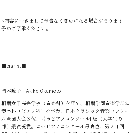
ン
迎。
サ
ベ
会
ベヒ
ー
C.
ヒ
社
シュ
ト
ベ
※内容につきまして予告なく変更になる場合があります。
シ
案
ヒ
タイ
予めご了承ください。
ュ
内
シ
タ
レ
ン・
ュ
イ
ッ
シュ
タ
お
ン・
ス
イ
ーレ
問
シ
ン
ン
合
ュ
イ
音楽
■pianist■
コ
せ
ー
ベ
教室
ン
レ
ン
サ
ト
ー
岡本暁子 Akiko Okamoto
納
ベ
ト
入
代
ヒ
グ
桐朋女子高等学校（音楽科）を経て、桐朋学園音楽学部演
シ
実
理
ラ
ュ
績
店
奏学科（ピアノ科）を卒業。日本クラシック音楽コンクー
ン
タ
ホ
主
ド
ル全国大会３位。埼玉ピアノコンクールF級（大学生の
イ
ー
催
ピ
部）銀賞受賞。ロゼピアノコンクール最高位、第２４回
ン
ル・
イ
ア