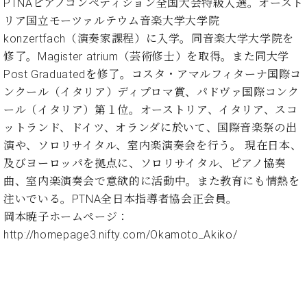
・
PTNAピアノコンペティション全国大会特級入選。オースト
ス
ベ
ノ
セ
リア国立モーツァルテウム音楽大学大学院
タ
ン
ン
konzertfach（演奏家課程）に入学。同音楽大学大学院を
ジ
ト
ト
C.
オ
ラ
修了。Magister atrium（芸術修士）を取得。また同大学
ベ
ム
ヒ
Post Graduatedを修了。コスタ・アマルフィターナ国際コ
コ
東
シ
納
ン
ンクール（イタリア）ディプロマ賞、パドヴァ国際コンク
京
ュ
入
ク
ール（イタリア）第１位。オーストリア、イタリア、スコ
タ
実
ー
ットランド、ドイツ、オランダに於いて、国際音楽祭の出
イ
績
ル
店
演や、ソロリサイタル、室内楽演奏会を行う。 現在日本、
ン
音
長
コ
及びヨーロッパを拠点に、ソロリサイタル、ピアノ協奏
楽
ご
音
ン
教
挨
曲、室内楽演奏会で意欲的に活動中。また教育にも情熱を
楽
サ
室
拶
注いでいる。PTNA全日本指導者協会正会員。
教
ー
展
岡本暁子ホームページ：
室
ト
示
ご
http://homepage3.nifty.com/Okamoto_Akiko/
ア
情
愛
ッ
報
用
プ
ホー
者
ラ
ル・
の
イ
スタ
声