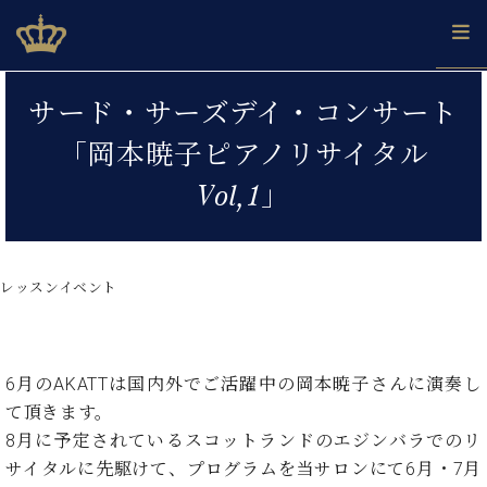
Skip
ベヒシュタインジャパン公式サイト
BECHSTEIN JAPAN Official Site
to
content
カ
サード・サーズデイ・コンサート
タ
ベ
ベ
ド
メ
企
ロ
「岡本暁子ピアノリサイタル
C.
ヒ
ヒ
イ
ル
業
グ
ベ
シ
シ
ツ
マ
情
Vol,1」
ヒ
ュ
ュ
の
ガ
報
シ
タ
展
タ
名
会
ュ
イ
示
イ
器
員
採
タ
ン
ン
ベ
登
用
レッスンイベント
イ
で、
の
ヒ
録
情
ン
ピ
演
グ
シ
ご
報
コ
ア
奏
ラ
ュ
案
ン
ノ
し
ン
タ
内
6月のAKATTは国内外でご活躍中の岡本暁子さんに演奏し
サ
技
ベ
た
ド
イ
ー
て頂きます。
術
ヒ
い！
ピ
ン
各
ト /
シ
8月に予定されているスコットランドのエジンバラでのリ
学
ア
店
C.
ュ
び
ノ
サイタルに先駆けて、プログラムを当サロンにて6月・7月
ブ
舗
ベ
ベ
タ