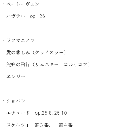
イ
ュ
ブ
・ベートーヴェン
ジ
(お
で
ン
タ
ロ
正
ャ
知
コ
イ
グ
オンライン試弾
規
バガテル op.126
パ
ら
ン
ン
デ
ン
せ・
メルマガ登録
サ
の
ィ
の
メ
ー
音
ー
取
デ
趣
ト
色
ラ
・ラフマニノフ
り
ィ
味
/
ー・
組
ア
か
C.
取
愛の悲しみ（クライスラー）
ベ
み
情
ら
ベ
扱
ヒ
報)
本
ヒ
熊蜂の飛行（リムスキー＝コルサコフ）
店
シ
格
シ
ピ
ュ
的
ュ
ア
キ
エレジー
タ
に
タ
ノ
ャ
店
イ
学
イ
製
ン
舗・
ン
ぶ
ン
造
ペ
サ
を
・ショパン
方
レ
番
ー
ロ
弾
ま
ジ
号
ン
ン・
く
エチュード op.25-8, 25-10
で
デ
調
前
大
ン
律
に
コ
スケルツォ 第３番、 第４番
歓
ス