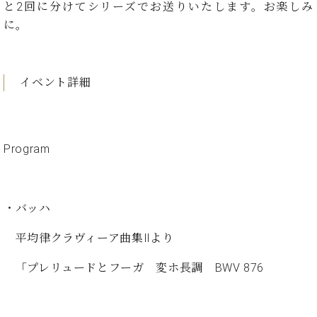
た
を
と2回に分けてシリーズでお送りいたします。お楽しみ
ラ
か
ヒ
ヒ
イ
い！
作
に。
ン
ら
シ
シ
ン・
録
る
ド
の
ュ
ュ
サ
音
こ
ヒ
お
タ
タ
ロ
し
と
ス
知
イ
イ
ン
た
イベント詳細
ト
ら
ン
ン
会
い！
音
リ
せ
レ
の
員
と
色
ー
(入
ジ
秘
い
と
荷
デ
密
う
ベ
Program
タ
情
ン
音
方
ヒ
ッ
報
ス
楽
は、
シ
チ
等)
ニ
家
お
ュ
ュ
達
近
・バッハ
タ
ー
ベ
の
プ
く
C.
イ
ス・
ヒ
声
レ
の
平均律クラヴィーア曲集Ⅱより
ベ
ン・
イ
シ
ス
直
ヒ
ジ
ベ
ュ
リ
営
「プレリュードとフーガ 変ホ長調 BWV 876
シ
ベ
ャ
ン
タ
リ
店
ュ
ヒ
パ
ト
イ
ー
舗
タ
シ
ン
ン・
ス
ま