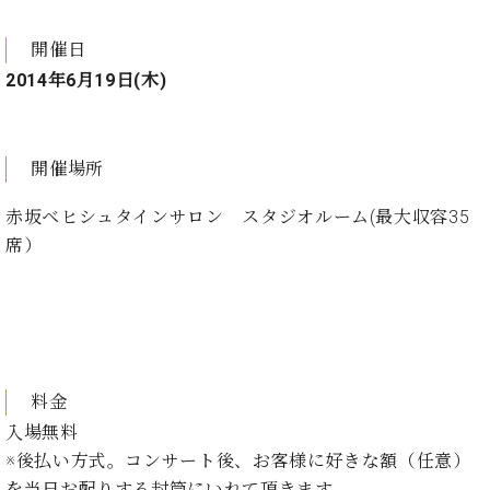
プ
室
ラ
ピ
開催日
イ
ア
ト
ノ
2014年6月19日(木)
ピ
の
ア
コ
ノ
ン
開催場所
シ
ェ
C.
赤坂ベヒシュタインサロン スタジオルーム(最大収容35
ル
ベ
席）
ジ
ヒ
ュ
シ
ア
ュ
ク
タ
セ
イ
ス
ン
セン
ア
料金
トラ
カ
入場無料
ム東
デ
※後払い方式。コンサート後、お客様に好きな額（任意）
京の
ミ
ご案
を当日お配りする封筒にいれて頂きます。