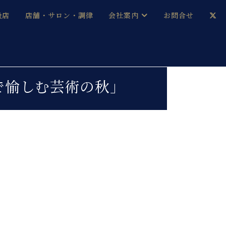
扱店
店舗・サロン・調律
会社案内
お問合せ
企業情報
メルマガ登録
採用情報
で愉しむ芸術の秋」
ベヒシュタイン・サロン会員
本社：八王子・技術営業センター
ベヒシュタイン・ジャパンブログ
中古】