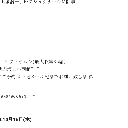
山城浩一、E•アシュケナージに師事。
 ピアノサロン(最大収容35席）
際新赤坂ビル西館B1F
ロン定休日のご予約は下記メール宛までお願い致します。
/aka/access.html
年10月16日(木)