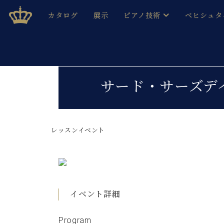
Skip
ベヒシュタインジャパン公式サイト
BECHSTEIN JAPAN Official Site
カタログ
展示
ピアノ技術
ベヒシュタ
to
content
ベヒシュタインのグランドピ
ドイツの名
作ること
ベヒシュタインで、 演奏したい！ 学びたい！ 録音した
C.ベヒシュタイン コンサート / C.ベヒシュタイ
ブランドヒ
サード・サーズデ
音色とタッチ
ベヒシュタイン・
趣味から本格的に学ぶ方まで大歓迎。
音楽家達の
C.ベヒシュタイン コンサート
ベヒシュタイン・ジャパンの
み
ベヒシュタイン・セントラム 東
レッスンイベント
ベヒシュタ
ピアノ製造番号
店長ご挨拶
ベヒシュタ
展示情報
ホール・スタジオレンタル
ベヒシュタ
ホール・スタジオ空き状況
イベント詳細
動画収録サービス
納入実績 
音楽教室
Program
ピアノのコンシェルジュ