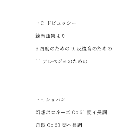
C.ベヒシュタイン コンサート
アクセス
納入実績 
グランドピアノ
セントラム東京のご案内(PDF)
お問い合わせ
・C. ドビュッシー
ご愛用者の
C.ベヒシュタイン アカデミー
練習曲集より
アーティストカスタマーサービス(
W.ホフマン プロフェッショナル
3.四度のための 9. 反復音のための
アフターサービス(調律)
W.ホフマン トラディション
11.アルぺジォのための
調律師紹介
調律料金表
お問い合わせ
W.ホフマン ヴィジョン
尾山調律師のブログ Die Musikgasse（音楽の小道）
C.BECHSTEIN Digital(ベヒシュタイン デジタル)
・F. ショパン
幻想ポロネーズ Op.61 変イ長調
舟歌 Op.60 嬰ヘ長調