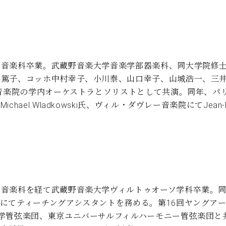
）音楽科卒業。武蔵野音楽大学音楽学部器楽科、同大学院修
篤子、コッホ中村幸子、小川泰、山口幸子、山城浩一、三井美
ー音楽院の学内オーケストラとソリストとして共演。同年、パ
el Wladkowski氏、ヴィル・ダヴレー音楽院にてJean-Ma
音楽科を経て武蔵野音楽大学ヴィルトゥオーソ学科卒業。同
にてティーチングアシスタントを務める。第16回ヤングアー
学管弦楽団、東京ユニバーサルフィルハーモニー管弦楽団と