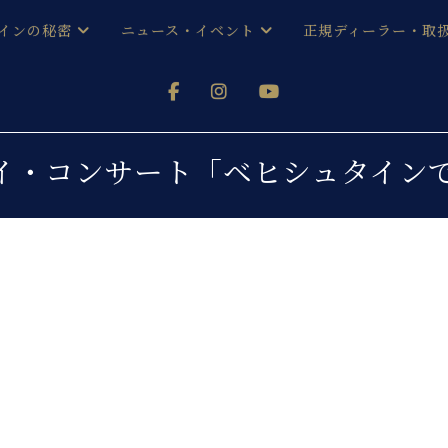
インの秘密
ニュース・イベント
正規ディーラー・取
アノを
器ベヒシュタイン
メルマガ会員登録ご案内
い！ という方は、お近くの直営店舗まで
オンライン試弾
ン レジデンス
ストリー
各店舗からのお知らせ
イ・コンサート「ベヒシュタイン
(入荷情報等)
シューレ音楽教室
声
/
C.ベヒシュタイン レジデンス
取り組
プレスリリース
(お知らせ・メディア情報)
京
インの音色
キャンペーン
スタッフご挨拶
インを弾く前に
技術者紹介
展示情報【ユーロピアノ特選
コンサート
イン・シューレ
イベント情報
八王子工房ブログ
レッスンイベント
ホール・スタジオ
アクセス
お問い合わせ