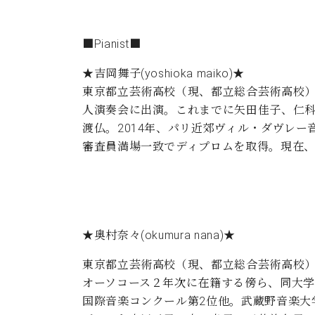
■Pianist■
★
吉岡舞子
(yoshioka maiko)★
東京都立芸術高校（現、都立総合芸術高校
人演奏会に出演。これまでに矢田佳子、仁科
渡仏。2014年、パリ近郊ヴィル・ダヴレ
審査員満場一致でディプロムを取得。現在、Micha
★
奥村奈々
(okumura nana)★
東京都立芸術高校（現、都立総合芸術高校）
オーソコース２年次に在籍する傍ら、同大学
国際音楽コンクール第2位他。武蔵野音楽大