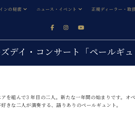
インの秘密
ニュース・イベント
正規ディーラー・取
アノを
器ベヒシュタイン
メルマガ会員登録ご案内
い！ という方は、お近くの直営店舗まで
オンライン試弾
ン レジデンス
ストリー
各店舗からのお知らせ
ーズデイ・コンサート「ペールギュ
(入荷情報等)
シューレ音楽教室
声
/
C.ベヒシュタイン レジデンス
取り組
プレスリリース
(お知らせ・メディア情報)
京
インの音色
キャンペーン
スタッフご挨拶
インを弾く前に
ペアを組んで3 年目の二人。新たな一年間の始まりです。オ
技術者紹介
が好きな二人が演奏する、語りありのペールギュント。
展示情報【ユーロピアノ特選
コンサート
イン・シューレ
イベント情報
八王子工房ブログ
レッスンイベント
ホール・スタジオ
アクセス
お問い合わせ