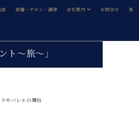
扱店
店舗・サロン・調律
会社案内
お問合せ
企業情報
メルマガ登録
採用情報
ント～旅～」
ベヒシュタイン・サロン会員
本社：八王子・技術営業センター
ベヒシュタイン・ジャパンブログ
ペラやバレエの舞台
中古】