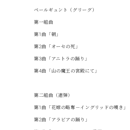
C.ベヒシュタイン コンサート
アクセス
納入実績 
ペールギュント（グリーグ）
グランドピアノ
セントラム東京のご案内(PDF)
お問い合わせ
第一組曲
ご愛用者の
C.ベヒシュタイン アカデミー
第1曲「朝」
アーティストカスタマーサービス(
W.ホフマン プロフェッショナル
第2曲「オーセの死」
アフターサービス(調律)
W.ホフマン トラディション
第3曲「アニトラの踊り」
調律師紹介
調律料金表
第4曲「山の魔王の宮殿にて」
お問い合わせ
W.ホフマン ヴィジョン
尾山調律師のブログ Die Musikgasse（音楽の小道）
C.BECHSTEIN Digital(ベヒシュタイン デジタル)
第二組曲（連弾）
第1曲「花嫁の略奪－イングリッドの嘆き」
第2曲「アラビアの踊り」