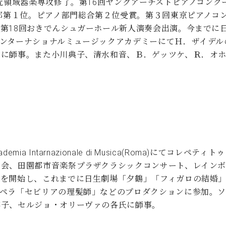
研究領域器楽専攻修了。第16回ヤングアーチストピアノコン
の部第１位。ピアノ部門総合第２位受賞。第３回東京ピアノコ
第18回おきでんシュガーホール新人演奏会出演。今までに
ンターナショナルミュージックアカデミーにてＨ．ザイデル
氏に師事。また小川典子、清水和音、Ｂ．ゲッツケ、Ｒ．オ
a Intarnazionale di Musica(Roma)にてコ
会、田園都市音楽祭プラザクラシックコンサート、レインボ
動を開始し、これまでに日生劇場「夕鶴」「フィガロの結婚
オペラ「セビリアの理髪師」などのプロダクションに参加。
容子、セルジョ・オリーヴァの各氏に師事。