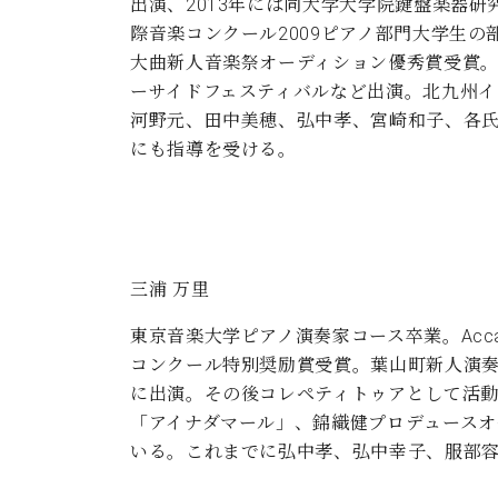
出演、2013年には同大学大学院鍵盤楽器
際音楽コンクール2009ピアノ部門大学生
大曲新人音楽祭オーディション優秀賞受賞。
ーサイドフェスティバルなど出演。北九州イ
河野元、田中美穂、弘中孝、宮崎和子、各
にも指導を受ける。
三浦 万里
東京音楽大学ピアノ演奏家コース卒業。Accademi
コンクール特別奨励賞受賞。葉山町新人演奏
に出演。その後コレペティトゥアとして活
「アイナダマール」、錦織健プロデュース
いる。これまでに弘中孝、弘中幸子、服部