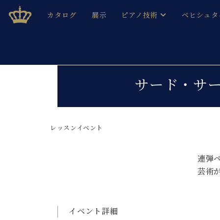
Skip
ベヒシュタインジャパン公式サイト
BECHSTEIN JAPAN Official Site
カタログ
展示
ピアノ技術
ベヒシュタ
to
content
ベヒシュタインのグランドピ
ドイツの名
作ること
ベヒシュタインで、 演奏したい！ 学びたい！ 録音した
C.ベヒシュタイン コンサート / C.ベヒシュタイ
ブランドヒ
サード・サ
音色とタッチ
ベヒシュタイン・
趣味から本格的に学ぶ方まで大歓迎。
音楽家達の
C.ベヒシュタイン コンサート
ベヒシュタイン・ジャパンの
み
ベヒシュタイン・セントラム 東
レッスンイベント
ベヒシュタ
ピアノ製造番号
店長ご挨拶
ベヒシュタ
連弾
展示情報
芸術
ホール・スタジオレンタル
ベヒシュタ
ホール・スタジオ空き状況
動画収録サービス
納入実績 
音楽教室
イベント詳細
ピアノのコンシェルジュ