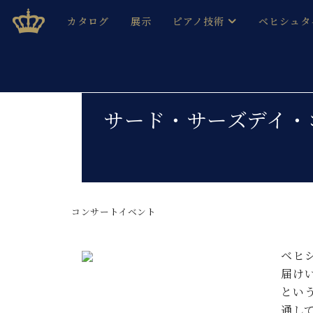
Skip
ベヒシュタインジャパン公式サイト
BECHSTEIN JAPAN Official Site
カタログ
展示
ピアノ技術
ベヒシュタ
to
content
ベヒシュタインのグランドピ
ドイツの名
作ること
ベヒシュタインで、 演奏したい！ 学びたい！ 録音した
C.ベヒシュタイン コンサート / C.ベヒシュタイ
ブランドヒ
サード・サーズデイ・
音色とタッチ
ベヒシュタイン・
趣味から本格的に学ぶ方まで大歓迎。
音楽家達の
C.ベヒシュタイン コンサート
ベヒシュタイン・ジャパンの
み
ベヒシュタイン・セントラム 東
ベヒシュタ
コンサートイベント
ピアノ製造番号
店長ご挨拶
ベヒシュタ
展示情報
ホール・スタジオレンタル
ベヒ
ベヒシュタ
ホール・スタジオ空き状況
届け
動画収録サービス
とい
納入実績 
音楽教室
通し
ピアノのコンシェルジュ