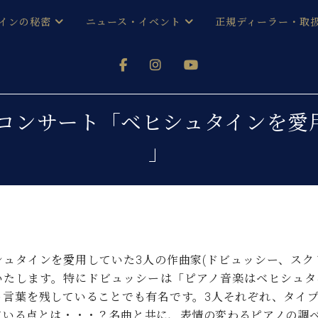
インの秘密
ニュース・イベント
正規ディーラー・取
アノを
器ベヒシュタイン
メルマガ会員登録ご案内
い！ という方は、お近くの直営店舗まで
オンライン試弾
ン レジデンス
ストリー
各店舗からのお知らせ
コンサート「ベヒシュタインを愛
(入荷情報等)
シューレ音楽教室
」
声
/
C.ベヒシュタイン レジデンス
取り組
プレスリリース
(お知らせ・メディア情報)
京
インの音色
キャンペーン
スタッフご挨拶
インを弾く前に
技術者紹介
展示情報【ユーロピアノ特選
コンサート
シュタインを愛用していた3人の作曲家(ドビュッシー、スク
イン・シューレ
イベント情報
いたします。特にドビュッシーは「ピアノ音楽はベヒシュタ
八王子工房ブログ
レッスンイベント
う言葉を残していることでも有名です。3人それぞれ、タイ
ホール・スタジオ
アクセス
ている点とは・・・？名曲と共に、表情の変わるピアノの調
お問い合わせ