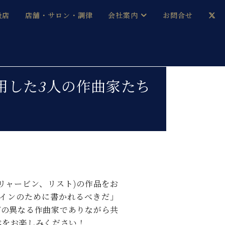
扱店
店舗・サロン・調律
会社案内
お問合せ
企業情報
メルマガ登録
採用情報
用した3人の作曲家たち
ベヒシュタイン・サロン会員
本社：八王子・技術営業センター
ベヒシュタイン・ジャパンブログ
中古】
リャービン、リスト)の作品をお
インのために書かれるべきだ」
プの異なる作曲家でありながら共
べをお楽しみください！