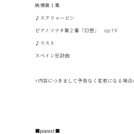
映像第１集
♪スクリャービン
ピアノソナタ第２番「幻想」 op.19
♪リスト
スペイン狂詩曲
※内容につきまして予告なく変更になる場合
■pianist■