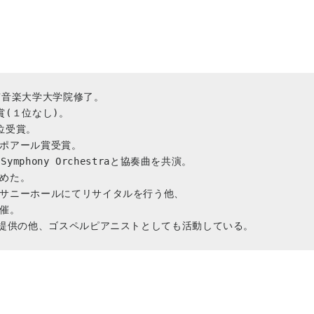
音楽大学大学院修了。 

(１位なし)。 

受賞。

ポアール賞受賞。

mphony Orchestraと協奏曲を共演。

めた。

サニーホールにてリサイタルを行う他、

催。

源提供の他、ゴスペルピアニストとしても活動している。