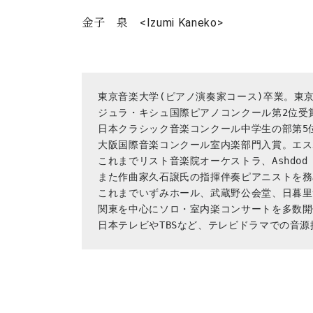
金子 泉
<
Izumi Kaneko>
東京音楽大学(ピアノ演奏家コース)卒業。東京
ジュラ・キシュ国際ピアノコンクール第2位受賞
日本クラシック音楽コンクール中学生の部第5位
大阪国際音楽コンクール室内楽部門入賞。エス
これまでリスト音楽院オーケストラ、Ashdod Sy
また作曲家久石譲氏の指揮伴奏ピアニストを務
これまでいずみホール、武蔵野公会堂、日暮里
関東を中心にソロ・室内楽コンサートを多数開
日本テレビやTBSなど、テレビドラマでの音