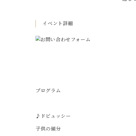
C.ベヒシュタイン コンサート
アクセス
納入実績 
グランドピアノ
セントラム東京のご案内(PDF)
お問い合わせ
イベント詳細
ご愛用者の
C.ベヒシュタイン アカデミー
アーティストカスタマーサービス(
W.ホフマン プロフェッショナル
アフターサービス(調律)
W.ホフマン トラディション
調律師紹介
調律料金表
お問い合わせ
W.ホフマン ヴィジョン
尾山調律師のブログ Die Musikgasse（音楽の小道）
プログラム
C.BECHSTEIN Digital(ベヒシュタイン デジタル)
♪ドビュッシー
子供の領分