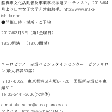
・
船橋市文化活動普及事業学校派遣アーティスト。2016年4
ス
ベ
ノ
セ
タ
ン
月より日本女子大学非常勤助手。http://www.maki-
ン
ジ
ト
ト
C.
ishida.com
オ
ラ
ベ
●開催日時・場所・ご予約
ム
ヒ
コ
東
シ
2017年3月3日（第1金曜日）
納
ン
京
ュ
入
ク
タ
18:30開演 （18:00開場）
実
ー
イ
績
ル
店
ン
音
長
コ
楽
ご
音
ユーロピアノ 赤坂ベヒシュタインセンター ピアノサロ
ン
教
挨
楽
サ
ン(最大収容30席）
室
拶
教
ー
展
室
〒107-0052 東京都港区赤坂6-1-20 国際新赤坂ビル東
ト
示
ご
ア
館B1F
情
愛
ッ
報
Tel:03-6441-3636(水定休)
用
プ
ホー
者
ラ
ル・
e-mail:aka-salon@euro-piano.co.jp
の
イ
スタ
アクセス：
http://www.bechstein-
声