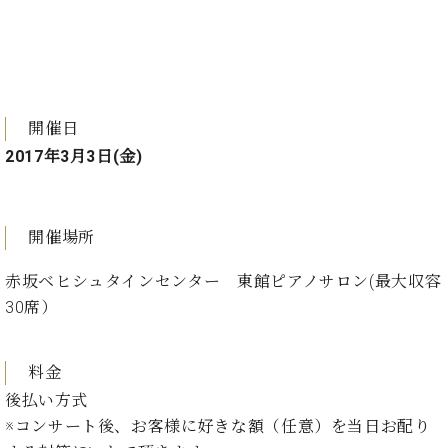
プ
室
ラ
ピ
イ
ア
ト
ノ
ピ
の
ア
コ
開催日
ノ
ン
2017年3月3日(金)
シ
ェ
C.
ル
ベ
ジ
ヒ
開催場所
ュ
シ
ア
ュ
赤坂ベヒシュタインセンター 東館ピアノサロン(最大収容
ク
タ
30席）
セ
イ
ス
ン
セン
ア
料金
トラ
カ
後払い方式
ム東
デ
京の
※コンサート後、お客様に好きな額（任意）を当日お配り
ミ
ご案