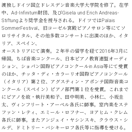
ン
迎。
渡独しドイツ国立ドレスデン音楽大学大学院を修了。在学
サ
ベ
会
ベヒ
中、Ad-Infinitum財団、及びGisela und Erich Andreas-
ー
C.
ヒ
社
シュ
ト
Stiftungより奨学金を授与される。ドイツではPalais
ベ
シ
案
ヒ
タイ
SommerFestival、旧コーゼル宮殿ピアノサロン等にてソ
ュ
内
シ
ロリサイタル、その他多数コンサートに出演のほか、イタ
タ
レ
ン・
ュ
イ
ッ
リア、スペイン、
シュ
タ
お
ン・
ス
オーストリアにて演奏。２年半の留学を経て2016年3月に
イ
ーレ
問
シ
ン
帰国。ちば音楽コンクール、日本ピアノ教育連盟オーディ
ン
合
ュ
イ
音楽
コ
ション、ショパン国際ピアノコンクールin Asia等にて受賞
せ
ー
ベ
教室
ン
のほか、チッタ・ディ・カラーリオ国際ピアノコンクール
レ
ン
サ
ト
（イタリア）第２位、アグスティン・アポンテ国際音楽コ
ー
ンクール（スペイン）ピアノ部門第１位を受賞。これまで
納
ベ
ト
入
代
にピアノを故・執行美和子、田中明美、小林仁、小坂圭
ヒ
グ
シ
実
理
太、ヴィンフリート・アーペル各氏に師事。室内楽をステ
ラ
ュ
績
店
ン
ファン・レティ、エミール・ロフナー、ヨアヒム・クレム
タ
ホ
主
ド
各氏に師事。またアンジェイ・ヤシンスキ、クラウス・シ
イ
ー
催
ピ
ン
ルデ、ドミトリー・バシキーロフ各氏等に指導を受ける。
ル・
イ
ア