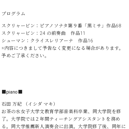
イ
ュ
ブ
ジ
(お
で
ン
タ
ロ
正
ャ
知
コ
イ
グ
オンライン試弾
プログラム
規
パ
ら
ン
ン
デ
ン
せ・
メルマガ登録
スクリャービン：ピアノソナタ第９番「黒ミサ」作品68
サ
の
ィ
の
メ
ー
音
スクリャービン：24 の前奏曲 作品11
ー
取
デ
趣
ト
色
ラ
シューマン：クライスレリアーナ 作品16
り
ィ
味
/
ー・
※内容につきまして予告なく変更になる場合があります。
組
ア
か
C.
取
ベ
み
情
予めご了承ください。
ら
ベ
扱
ヒ
報)
本
ヒ
店
シ
格
シ
ピ
ュ
的
ュ
ア
キ
タ
に
タ
ノ
ャ
店
イ
学
イ
製
ン
舗・
ン
■piano■
ぶ
ン
造
ペ
サ
を
方
レ
番
ー
ロ
石田 万紀 （イシダ マキ）
弾
ま
ジ
号
ン
ン・
く
お茶の水女子大学文教育学部音楽科卒業、同大学院を修
で
デ
調
前
了。大学院では２年間ティーチングアシスタントを務め
大
ン
律
に
コ
る。同大学推薦新人演奏会に出演。大学院修了後、同年に
歓
ス