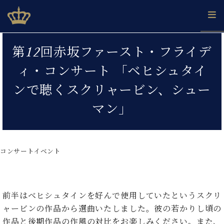
Skip
ベヒシュタインジャパン公式サイト
BECHSTEIN JAPAN Official Site
to
content
カ
第12回赤坂ファースト・フライデ
タ
ベ
ベ
ド
メ
企
ロ
ィ・コンサート 「ベヒシュタイ
C.
ヒ
ヒ
イ
ル
業
グ
ベ
シ
シ
ツ
マ
情
ンで聴くスクリャービン、シュー
ヒ
ュ
ュ
の
ガ
報
シ
タ
展
タ
名
会
マン」
ュ
イ
示
イ
器
員
採
タ
ン
ン
ベ
登
用
イ
で、
の
ヒ
録
情
ン
ピ
演
グ
シ
ご
コンサートイベント
報
コ
ア
奏
ラ
ュ
案
ン
ノ
し
ン
タ
内
サ
技
ベ
た
ド
イ
ー
術
ヒ
い！
ピ
ン
前半はベヒシュタインを好んで使用していたというスクリ
各
ト /
シ
学
ア
ャービンの作品から選曲いたしました。彼の若かりし頃の
店
C.
ュ
び
ノ
ブ
舗
作品と後期作品の作風の対比をお楽しみください。また、
ベ
ベ
タ