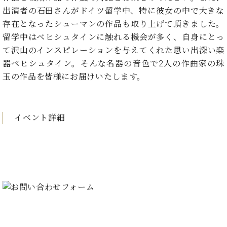
た
を
ラ
か
ヒ
ヒ
出演者の石田さんがドイツ留学中、特に彼女の中で大きな
イ
い！
作
ン
ら
シ
シ
ン・
録
存在となったシューマンの作品も取り上げて頂きました。
る
ド
の
ュ
ュ
サ
音
こ
留学中はベヒシュタインに触れる機会が多く、自身にとっ
ヒ
お
タ
タ
ロ
し
と
て沢山のインスピレーションを与えてくれた思い出深い楽
ス
知
イ
イ
ン
た
ト
ら
器ベヒシュタイン。そんな名器の音色で2人の作曲家の珠
ン
ン
会
い！
音
リ
せ
レ
玉の作品を皆様にお届けいたします。
の
員
と
色
ー
(入
ジ
秘
い
と
荷
デ
密
う
ベ
タ
情
ン
音
方
ヒ
イベント詳細
ッ
報
ス
楽
は、
シ
チ
等)
ニ
家
お
ュ
ュ
達
近
タ
ー
ベ
の
プ
く
C.
イ
ス・
ヒ
声
レ
の
ベ
ン・
イ
シ
ス
直
ヒ
ジ
ベ
ュ
リ
営
シ
ベ
ャ
ン
タ
リ
店
ュ
ヒ
パ
ト
イ
ー
舗
タ
シ
ン
ン・
ス
ま