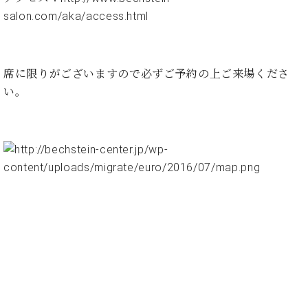
ト
ジオ
salon.com/aka/access.html
ピ
レン
ア
タル
ノ
ホー
ル・
席に限りがございますので必ずご予約の上ご来場くださ
C.
スタ
い。
ベ
ジオ
ヒ
空き
シ
状況
ュ
動
タ
画
イ
収
ン
録
レ
サ
ジ
ー
デ
ビ
ン
ス
ス
音
ア
楽
ッ
教