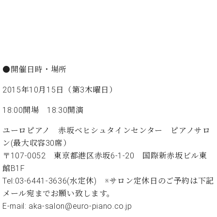
・
ス
ベ
ノ
セ
タ
ン
ン
ジ
ト
ト
C.
オ
ラ
ベ
ム
ヒ
コ
東
シ
納
ン
京
●開催日時・場所
ュ
入
ク
タ
実
ー
2015年10月15日（第3木曜日）
イ
績
ル
店
ン
音
長
18:00開場 18:30開演
コ
楽
ご
音
ン
教
挨
ユーロピアノ 赤坂ベヒシュタインセンター ピアノサロ
楽
サ
室
拶
教
ン(最大収容30席）
ー
展
室
〒107-0052 東京都港区赤坂6-1-20 国際新赤坂ビル東
ト
示
ご
館B1F
ア
情
愛
ッ
Tel:03-6441-3636(水定休) ※サロン定休日のご予約は下記
報
用
プ
ホー
メール宛までお願い致します。
者
ラ
ル・
E-mail:
aka-salon@euro-piano.co.jp
の
イ
スタ
声