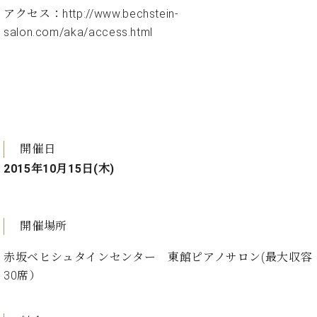
ト
ジオ
アクセス：
http://www.bechstein-
ピ
レン
salon.com/aka/access.html
ア
タル
ノ
ホー
ル・
C.
スタ
ベ
ジオ
ヒ
空き
シ
状況
ュ
開催日
動
タ
画
2015年10月15日(木)
イ
収
ン
録
レ
サ
ジ
開催場所
ー
デ
ビ
ン
赤坂ベヒシュタインセンター 東館ピアノサロン(最大収容
ス
ス
音
30席）
ア
楽
ッ
教