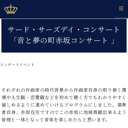
Skip
ベヒシュタインジャパン公式サイト
BECHSTEIN JAPAN Official Site
to
content
カ
サード・サーズデイ・コンサート
タ
ベ
ベ
ド
メ
企
ロ
「音と夢の町赤坂コンサート 」
C.
ヒ
ヒ
イ
ル
業
グ
ベ
シ
シ
ツ
マ
情
ヒ
ュ
ュ
の
ガ
報
シ
タ
展
タ
名
会
ュ
コンサートイベント
イ
示
イ
器
員
採
タ
ン
ン
ベ
登
用
イ
で、
の
ヒ
録
情
ン
ピ
演
グ
シ
ご
報
コ
それぞれの作曲家の時代背景から作曲家自身の取り巻く環
ア
奏
ラ
ュ
案
ン
ノ
し
境や人生観・恋愛観などを初めて聴く方でもわかりやすく
ン
タ
内
サ
技
ベ
た
ド
イ
愉しめるように進めていけるプログラムにしました。演奏
ー
術
ヒ
い！
ピ
ン
者自身、赤坂在住ですのでこの赤坂に地域貢献出来るよう
各
ト /
シ
学
ア
店
皆様と一体となって音楽を楽しめたらと思います。
C.
ュ
び
ノ
ブ
舗
ベ
ベ
タ