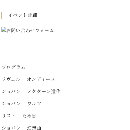
た
を
ラ
か
ヒ
ヒ
イ
い！
作
ン
ら
シ
シ
ン・
録
る
イベント詳細
ド
の
ュ
ュ
サ
音
こ
ヒ
お
タ
タ
ロ
し
と
ス
知
イ
イ
ン
た
ト
ら
ン
ン
会
い！
音
リ
せ
レ
の
員
と
色
ー
(入
ジ
秘
い
と
荷
デ
密
う
ベ
タ
情
ン
音
方
ヒ
プログラム
ッ
報
ス
楽
は、
シ
チ
等)
ニ
家
お
ラヴェル オンディーヌ
ュ
ュ
達
近
タ
ー
ベ
の
プ
く
ショパン ノクターン遺作
C.
イ
ス・
ヒ
声
レ
の
ベ
ン・
イ
シ
ス
直
ショパン ワルツ
ヒ
ジ
ベ
ュ
リ
営
シ
ベ
ャ
ン
タ
リ
店
リスト ため息
ュ
ヒ
パ
ト
イ
ー
舗
タ
シ
ン
ン・
ス
ショパン 幻想曲
ま