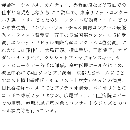
ン
迎。
券会社、シャネル、カルティエ、外資勤務など多方面での
サ
ベ
会
ベヒ
仕事と育児をしながら ここ数年で、東京サミットコンクー
ー
C.
ヒ
社
シュ
ト
ル入選、エリーゼのためにコンクール奨励賞・エリーゼの
ベ
シ
案
ヒ
タイ
ため賞受賞、ノンヴィーヴェーチェル国際コンクール最優
ュ
内
シ
秀アーティスト賞受賞、万里の長城国際コンクール 5位受
タ
レ
ン・
ュ
イ
ッ
賞、エレーナ・リヒテル国際音楽コンクール 4位受賞。 こ
シュ
タ
お
ン・
ス
れまでに加藤伸佳、大島正泰、横山幸雄、三舩優子、マグ
イ
ーレ
問
シ
ン
ダレーナ・リサク、クシシェトフ・ヤヴォンスキー、サ
ン
合
ュ
イ
音楽
コ
ラ・ビュークナー各氏に師事。高輪区民ホールをはじめ、
せ
ー
ベ
教室
ン
港区中心にて4回ソロピアノ演奏。京都大谷ホールにてピ
レ
ン
サ
ト
アニスト横山幸雄氏とチェリスト上村文乃さんとの演奏、
ー
日比谷松尾ホールにてピアノデュオ演奏、バイオリンとの
納
ベ
ト
入
代
コラボで東京ミッドタウン、広尾プラザ、山王病院ロビー
ヒ
グ
シ
実
理
での演奏、赤坂地域児童対象のコンサートやジャズとのコ
ラ
ュ
績
店
ン
ラボ演奏等も行っている。
タ
ホ
主
ド
イ
ー
催
ピ
ン
ル・
イ
ア