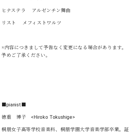
イ
ュ
ブ
ジ
(お
で
ン
タ
ロ
正
ヒナステラ アルゼンチン舞曲
ャ
知
コ
イ
グ
オンライン試弾
規
パ
ら
ン
ン
デ
リスト メフィストワルツ
ン
せ・
メルマガ登録
サ
の
ィ
の
メ
ー
音
ー
取
デ
趣
ト
色
ラ
り
ィ
味
/
ー・
※内容につきまして予告なく変更になる場合があります。
組
ア
か
C.
取
ベ
予めご了承ください。
み
情
ら
ベ
扱
ヒ
報)
本
ヒ
店
シ
格
シ
ピ
ュ
的
ュ
ア
キ
タ
に
タ
ノ
ャ
店
イ
学
イ
製
ン
舗・
ン
ぶ
ン
造
ペ
サ
を
方
レ
番
ー
ロ
■pianist■
弾
ま
ジ
号
ン
ン・
く
で
徳重 博子 <Hiroko Tokushige
>
デ
調
前
大
ン
律
に
コ
桐朋女子高等学校音楽科、桐朋学園大学音楽学部卒業。証
歓
ス