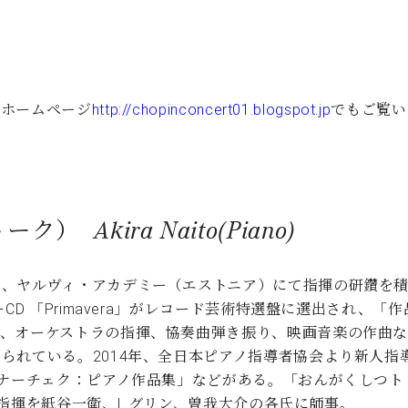
ー
・ホームページ
http://chopinconcert01.blogspot.jp
でもご覧い
Akira Naito(Piano)
、ヤルヴィ・アカデミー（エストニア）にて指揮の研鑽を積む
CD 「Primavera」がレコード芸術特選盤に選出され、
ノ、オーケストラの指揮、協奏曲弾き振り、映画音楽の作曲
られている。2014年、全日本ピアノ指導者協会より新人指
ヤナーチェク：ピアノ作品集」などがある。「おんがくしつ
指揮を紙谷一衛、L.グリン、曽我大介の各氏に師事。