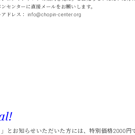
C.ベヒシュタイン コンサート
代理店主催イベント
パンセンターに直接メールをお願いします。
音楽教室
アップライトピアノ
ドレス： info@chopin-center.org
コンクール
声
音楽教室
調律)
al!
」とお知らせいただいた方には、特別価格2000円