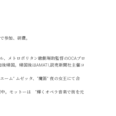
地で参加、研鑽。
ル、メトロポリタン歌劇場助監督のOCAプロ
帰国。帰国後はAMATI,読売新聞社主催コ
ーム” ムゼッタ、“魔笛” 夜の女王にて合
中。モットーは “輝くオペラ音楽で街を元