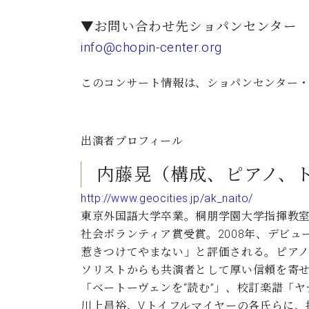
▼お問い合わせ先ショパンセンタ
info@chopin-center.org
このコンサート情報は、ショパンセンター
出演者プロフィール
内藤晃（構成、ピアノ、トーク） 
http://www.geocities.jp/ak_naito/
東京外国語大学卒業。桐朋学園大学指揮教室
社会ボランティア賞受賞。2008年、デビュー
惹きつけてやまない」と評価される。ピア
ソリストからも共演者として厚い信頼を寄せ
「ベートーヴェンを“読む”」、校訂楽譜「
川上昌裕、V.トイフルマイヤーの各氏らに、