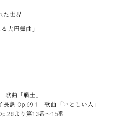
れた世界」
麗なる大円舞曲」
1 歌曲「戦士」
調 Op.69-1 歌曲「いとしい人」
.28より第13番～15番