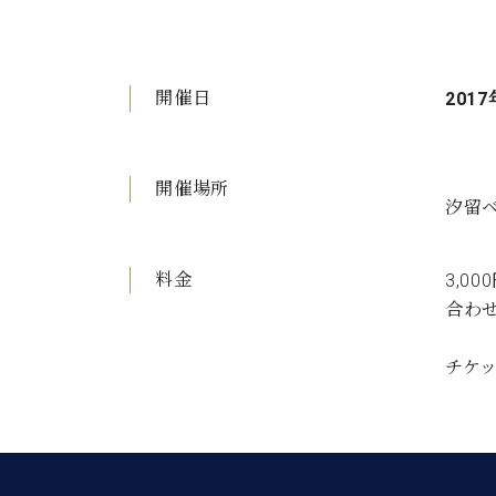
開催日
2017
開催場所
汐留ベ
料金
3,0
合わ
チケット