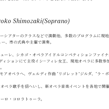
himozaki(Soprano)
リーシアターのクラスなどで演劇他、多数のプログラムに現
ビュー、市の式典や主催で演奏。
ューレ、シカゴ・オペラアイドルコンペティションファイナ
ディションにて主役イシ―フィレ女王、現地オペラに多数参加後
加。
アオペラへ、ヴェルディ作曲 “リゴレット”ジルダ、“ラ・ボエ
オペラ歌手を招へいし、新オペラ音楽イベントを各地で開催
ェーロ・コロラトゥーラ。