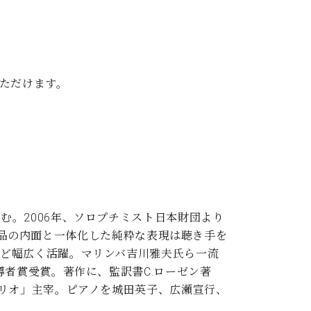
ただけます。
。2006年、ソロプチミスト日本財団より
「作品の内面と一体化した純粋な表現は聴き手を
など幅広く活躍。マリンバ吉川雅夫氏ら一流
導者賞受賞。著作に、監訳書C.ローゼン著
トリオ」主宰。ピアノを城田英子、広瀬宣行、