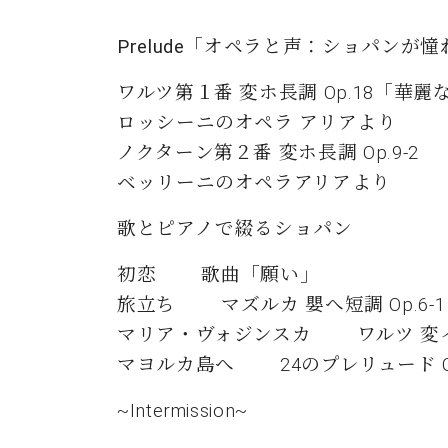
Prelude
「オペラと声：ショパンが憧
ワルツ第１番 変ホ長調 Op.18「華
ロッシーニのオペラ アリアより
ノクターン第２番 変ホ長調 Op.9-2
ベッリーニのオペラアリアより
歌とピアノで綴るショパン
初恋 歌曲「願い」
旅立ち マズルカ 嬰へ短調 Op.6-
マリア・ヴォジンスカ ワルツ 変イ長
マヨルカ島へ 24のプレリュード Op
~Intermission~