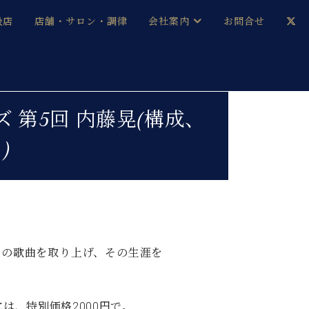
扱店
店舗・サロン・調律
会社案内
お問合せ
企業情報
メルマガ登録
採用情報
リーズ 第5回 内藤晃(構成、
)
ベヒシュタイン・サロン会員
本社：八王子・技術営業センター
ベヒシュタイン・ジャパンブログ
中古】
ンの歌曲を取り上げ、その生涯を
は、特別価格2000円で。