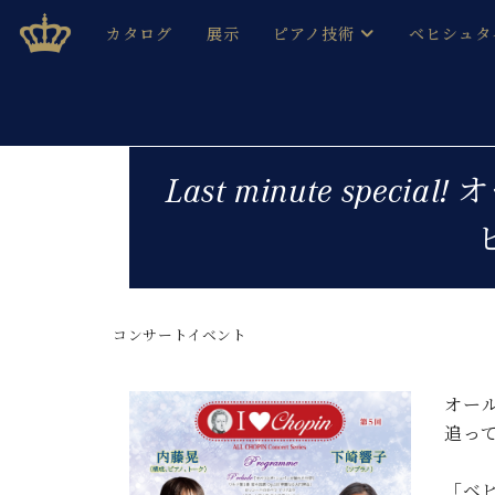
Skip
ベヒシュタインジャパン公式サイト
BECHSTEIN JAPAN Official Site
カタログ
展示
ピアノ技術
ベヒシュタ
to
content
ベヒシュタインのグランドピ
ドイツの名
作ること
ベヒシュタインで、 演奏したい！ 学びたい！ 録音した
C.ベヒシュタイン コンサート / C.ベヒシュタイ
ブランドヒ
Last minute sp
音色とタッチ
ベヒシュタイン・
趣味から本格的に学ぶ方まで大歓迎。
音楽家達の
C.ベヒシュタイン コンサート
ベヒシュタイン・ジャパンの
み
ベヒシュタイン・セントラム 東
ベヒシュタ
コンサートイベント
ピアノ製造番号
店長ご挨拶
ベヒシュタ
展示情報
ホール・スタジオレンタル
オー
ベヒシュタ
ホール・スタジオ空き状況
追っ
動画収録サービス
納入実績 
音楽教室
「ベ
ピアノのコンシェルジュ