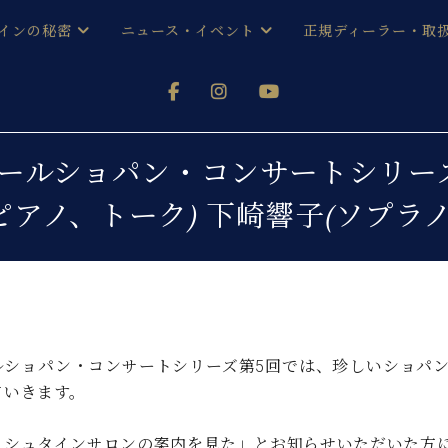
インの秘密
ニュース・イベント
正規ディーラー・取
アノを
器ベヒシュタイン
メルマガ会員登録ご案内
い！ という方は、お近くの直営店舗まで
オンライン試弾
ン レジデンス
ストリー
各店舗からのお知らせ
ecial! オールショパン・コンサートシ
(入荷情報等)
シューレ音楽教室
ピアノ、トーク) 下崎響子(ソプラノ
声
/
C.ベヒシュタイン レジデンス
取り組
プレスリリース
(お知らせ・メディア情報)
京
インの音色
キャンペーン
スタッフご挨拶
インを弾く前に
技術者紹介
展示情報【ユーロピアノ特選
コンサート
ルショパン・コンサートシリーズ第5回では、珍しいショパ
イン・シューレ
イベント情報
ていきます。
八王子工房ブログ
レッスンイベント
ホール・スタジオ
アクセス
ヒシュタインサロンの案内を見た」とお知らせいただいた方に
お問い合わせ