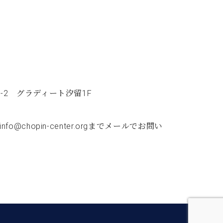
8-2 グラディート汐留1F
@chopin-center.orgまでメールでお問い