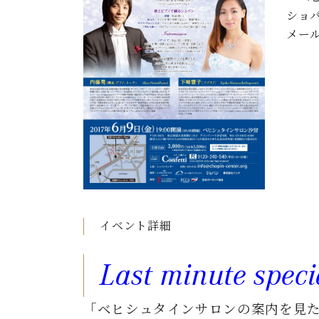
C.ベヒシュタイン コンサート
ショ
アクセス
納入実績 
グランドピアノ
セントラム東京のご案内(PDF)
メールア
お問い合わせ
ご愛用者の
C.ベヒシュタイン アカデミー
アーティストカスタマーサービス(
W.ホフマン プロフェッショナル
アフターサービス(調律)
W.ホフマン トラディション
調律師紹介
調律料金表
お問い合わせ
W.ホフマン ヴィジョン
尾山調律師のブログ Die Musikgasse（音楽の小道）
C.BECHSTEIN Digital(ベヒシュタイン デジタル)
イベント詳細
Last minute speci
「ベヒシュタインサロンの案内を見た