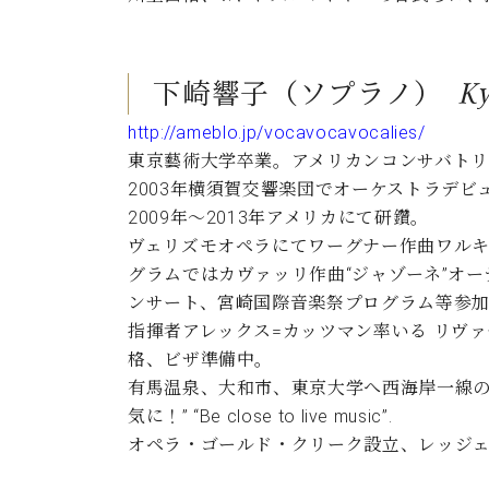
下崎響子（ソプラノ） Kyoko S
http://ameblo.jp/vocavocavocalies/
東京藝術大学卒業。アメリカンコンサバト
2003年横須賀交響楽団でオーケストラデ
2009年～2013年アメリカにて研鑽。
ヴェリズモオペラにてワーグナー作曲ワルキ
グラムではカヴァッリ作曲“ジャゾーネ”オー
ンサート、宮崎国際音楽祭プログラム等参
指揮者アレックス=カッツマン率いる リヴァモ
格、ビザ準備中。
有馬温泉、大和市、東京大学へ西海岸一線の
気に！” “Be close to live music”.
オペラ・ゴールド・クリーク設立、レッジ