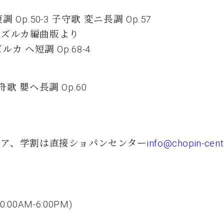
p.50-3 子守歌 変ニ長調 Op.57
マズルカ編曲版より
ヘ短調 Op.68-4
舟歌 嬰ヘ長調 Op.60
)*シニア、学割は直接ショパンセンター
info@chopin-cent
0:00AM-6:00PM)