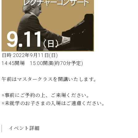
た
を
ラ
か
ヒ
ヒ
イ
い！
作
ン
ら
シ
シ
ン・
録
る
ド
の
ュ
ュ
サ
音
こ
ヒ
お
タ
タ
ロ
し
と
ス
知
イ
イ
ン
た
ト
ら
ン
ン
会
い！
音
リ
せ
レ
の
員
と
色
ー
(入
ジ
秘
い
日時:2022年9月11日(日)
と
荷
デ
密
う
14:45開場 15:00開演(約70分予定)
ベ
タ
情
ン
音
方
ヒ
ッ
報
ス
楽
は、
シ
チ
等)
午前はマスタークラスを開講いたします。
ニ
家
お
ュ
ュ
達
近
タ
ー
ベ
の
プ
※事前にご予約の上、ご来場ください。
く
C.
イ
ス・
ヒ
声
レ
の
※未就学のお子さまの入場はご遠慮ください。
ベ
ン・
イ
シ
ス
直
ヒ
ジ
ベ
ュ
リ
営
シ
ベ
ャ
ン
タ
リ
店
ュ
ヒ
パ
ト
イベント詳細
イ
ー
舗
タ
シ
ン
ン・
ス
ま