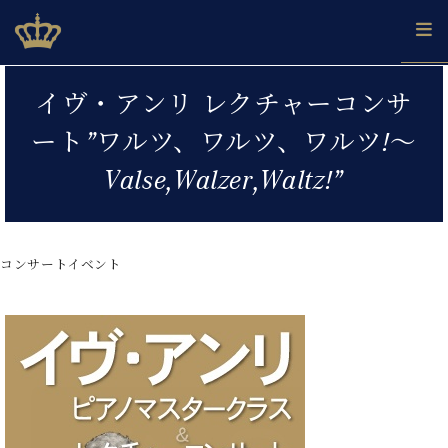
Skip
ベヒシュタインジャパン公式サイト
BECHSTEIN JAPAN Official Site
to
content
カ
イヴ・アンリ レクチャーコンサ
タ
ベ
ベ
ド
メ
企
ロ
ート”ワルツ、ワルツ、ワルツ!～
C.
ヒ
ヒ
イ
ル
業
グ
ベ
シ
シ
ツ
マ
情
Valse,Walzer,Waltz!”
ヒ
ュ
ュ
の
ガ
報
シ
タ
展
タ
名
会
ュ
イ
示
イ
器
員
採
タ
ン
ン
ベ
登
用
コンサートイベント
イ
で、
の
ヒ
録
情
ン
ピ
演
グ
シ
ご
報
コ
ア
奏
ラ
ュ
案
ン
ノ
し
ン
タ
内
サ
技
ベ
た
ド
イ
ー
術
ヒ
い！
ピ
ン
各
ト /
シ
学
ア
店
C.
ュ
び
ノ
ブ
舗
ベ
ベ
タ