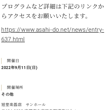
イ
ュ
ブ
ジ
(お
で
プログラムなど詳細は下記のリンクか
ン
タ
ロ
正
ャ
知
コ
イ
グ
オンライン試弾
規
パ
ら
らアクセスをお願いいたします。
ン
ン
デ
ン
せ・
メルマガ登録
サ
の
ィ
の
メ
ー
音
ー
https://www.asahi-do.net/news/entry-
取
デ
趣
ト
色
ラ
り
ィ
味
637.html
/
ー・
組
ア
か
C.
取
ベ
み
情
ら
ベ
扱
ヒ
報)
本
ヒ
店
シ
格
シ
ピ
開催日
ュ
的
ュ
ア
キ
タ
2022年9月11日(日)
に
タ
ノ
ャ
店
イ
学
イ
製
ン
舗・
ン
ぶ
ン
造
ペ
サ
を
方
レ
番
ー
ロ
開催場所
弾
ま
ジ
号
ン
ン・
その他
く
で
デ
調
前
大
ン
律
旭堂楽器店 サンホール
に
コ
歓
ス