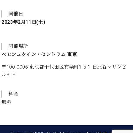
・
ス
ベ
ノ
セ
タ
ン
ン
開催日
ジ
ト
ト
C.
2023年2月11日(土)
オ
ラ
ベ
ム
ヒ
コ
東
シ
納
ン
京
ュ
入
ク
開催場所
タ
実
ー
ベヒシュタイン・セントラム 東京
イ
績
ル
店
ン
音
長
〒100-0006 東京都千代田区有楽町1-5-1 日比谷マリンビ
コ
楽
ご
音
ルB1F
ン
教
挨
楽
サ
室
拶
教
ー
展
料金
室
ト
示
ご
無料
ア
情
愛
ッ
報
用
プ
ホー
者
ラ
ル・
の
イ
スタ
声