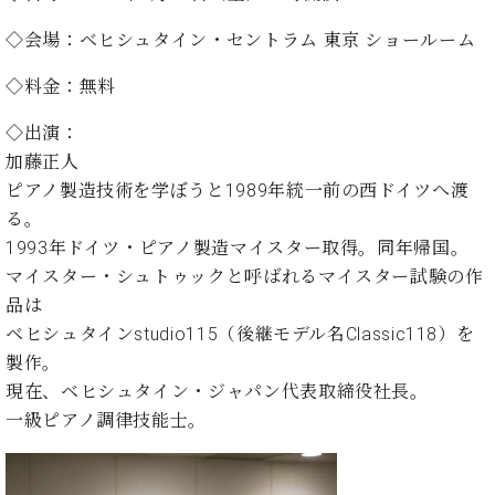
イ
ュ
ブ
ジ
(お
で
ン
タ
ロ
正
◇会場：ベヒシュタイン・セントラム 東京 ショールーム
ャ
知
コ
イ
グ
オンライン試弾
規
パ
ら
ン
ン
デ
◇料金：無料
ン
せ・
メルマガ登録
サ
の
ィ
の
メ
ー
音
ー
◇出演：
取
デ
趣
ト
色
ラ
加藤正人
り
ィ
味
/
ー・
組
ア
ピアノ製造技術を学ぼうと1989年統一前の西ドイツへ渡
か
C.
取
ベ
み
情
る。
ら
ベ
扱
ヒ
報)
本
ヒ
1993年ドイツ・ピアノ製造マイスター取得。同年帰国。
店
シ
格
シ
ピ
マイスター・シュトゥックと呼ばれるマイスター試験の作
ュ
的
ュ
ア
キ
タ
品は
に
タ
ノ
ャ
店
イ
ベヒシュタインstudio115（後継モデル名Classic118）を
学
イ
製
ン
舗・
ン
製作。
ぶ
ン
造
ペ
サ
を
方
レ
番
ー
現在、ベヒシュタイン・ジャパン代表取締役社長。
ロ
弾
ま
ジ
号
ン
ン・
一級ピアノ調律技能士。
く
で
デ
調
前
大
ン
律
に
コ
歓
ス