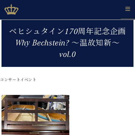
Skip
ベヒシュタインジャパン公式サイト
BECHSTEIN JAPAN Official Site
to
content
カ
ベヒシュタイン170周年記念企画
タ
ベ
ベ
ド
メ
企
ロ
Why Bechstein? ～温故知新～
C.
ヒ
ヒ
イ
ル
業
グ
ベ
シ
シ
ツ
マ
情
vol.0
ヒ
ュ
ュ
の
ガ
報
シ
タ
展
タ
名
会
ュ
イ
示
イ
器
員
採
タ
ン
ン
ベ
登
用
コンサートイベント
イ
で、
の
ヒ
録
情
ン
ピ
演
グ
シ
ご
報
コ
ア
奏
ラ
ュ
案
ン
ノ
し
ン
タ
内
サ
技
ベ
た
ド
イ
ー
術
ヒ
い！
ピ
ン
各
ト /
シ
学
ア
店
C.
ュ
び
ノ
ブ
舗
ベ
ベ
タ