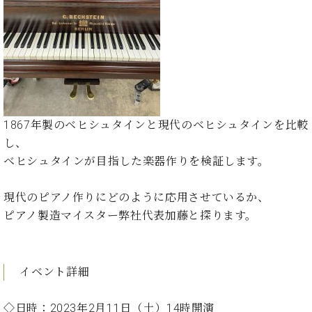
た
を
ラ
か
ヒ
ヒ
イ
い！
作
ン
ら
シ
シ
ン・
録
る
ド
の
ュ
ュ
サ
音
こ
ヒ
お
タ
タ
ロ
し
と
ス
知
イ
イ
ン
た
ト
ら
ン
ン
会
い！
音
リ
せ
レ
の
員
と
色
ー
(入
ジ
秘
い
1867年製のベヒシュタインと現代のベヒシュタインを比較
と
荷
デ
密
う
し、
ベ
タ
情
ン
音
方
ヒ
ベヒシュタインが目指した楽器作りを検証します。
ッ
報
ス
楽
は、
シ
チ
等)
ニ
家
お
ュ
ュ
現代のピアノ作りにどのように応用させているか、
達
近
タ
ー
ベ
の
プ
ピアノ製造マイスター弊社代表加藤と探ります。
く
C.
イ
ス・
ヒ
声
レ
の
ベ
ン・
イ
シ
ス
直
ヒ
ジ
ベ
ュ
リ
営
シ
ベ
ャ
イベント詳細
ン
タ
リ
店
ュ
ヒ
パ
ト
イ
ー
舗
タ
シ
ン
ン・
ス
ま
◇日時：2023年2月11日（土）14時開演