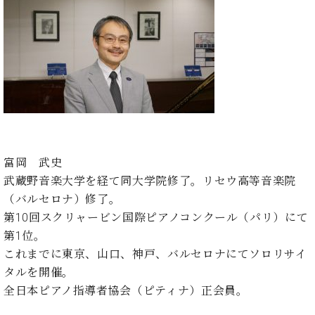
ン
迎。
サ
ベ
会
ベヒ
ー
C.
ヒ
社
シュ
ト
ベ
シ
案
ヒ
タイ
ュ
内
シ
タ
レ
ン・
ュ
イ
ッ
シュ
タ
お
ン・
ス
イ
ーレ
問
シ
ン
ン
合
ュ
イ
音楽
コ
せ
富岡 武史
ー
ベ
教室
ン
レ
ン
武蔵野音楽大学を経て同大学院修了。リセウ高等音楽院
サ
ト
（バルセロナ）修了。
ー
納
第10回スクリャービン国際ピアノコンクール（パリ）にて
ベ
ト
入
代
ヒ
グ
第1位。
シ
実
理
ラ
これまでに東京、山口、神戸、バルセロナにてソロリサイ
ュ
績
店
ン
タルを開催。
タ
ホ
主
ド
イ
全日本ピアノ指導者協会（ピティナ）正会員。
ー
催
ピ
ン
ル・
イ
ア