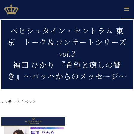
Skip
ベヒシュタインジャパン公式サイト
BECHSTEIN JAPAN Official Site
to
content
カ
ベヒシュタイン・セントラム 東
タ
ベ
ベ
ド
メ
企
ロ
京 トーク＆コンサートシリーズ
C.
ヒ
ヒ
イ
ル
業
グ
ベ
シ
シ
ツ
マ
情
vol.3
ヒ
ュ
ュ
の
ガ
報
シ
タ
展
タ
名
会
福田 ひかり 『希望と癒しの響
ュ
イ
示
イ
器
員
採
タ
き』～バッハからのメッセージ～
ン
ン
ベ
登
用
イ
で、
の
ヒ
録
情
ン
ピ
演
グ
シ
ご
報
コ
ア
奏
ラ
ュ
案
ン
ノ
し
コンサートイベント
ン
タ
内
サ
技
ベ
た
ド
イ
ー
術
ヒ
い！
ピ
ン
各
ト /
シ
学
ア
店
C.
ュ
び
ノ
ブ
舗
ベ
ベ
タ