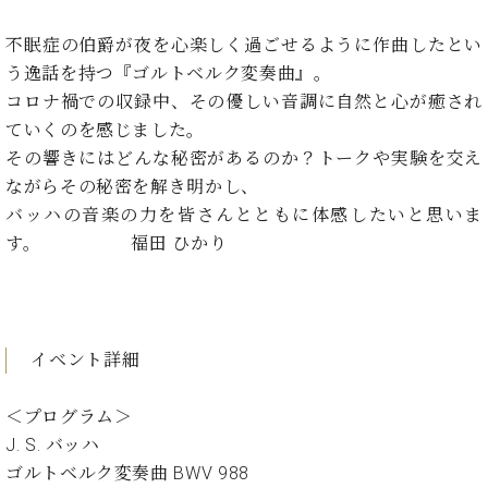
イ
ュ
ブ
ジ
(お
で
ン
タ
ロ
正
ャ
知
不眠症の伯爵が夜を心楽しく過ごせるように作曲したとい
コ
イ
グ
オンライン試弾
規
パ
ら
う逸話を持つ『ゴルトベルク変奏曲』。
ン
ン
デ
ン
せ・
メルマガ登録
サ
の
コロナ禍での収録中、その優しい音調に自然と心が癒され
ィ
の
メ
ー
音
ー
ていくのを感じました。
取
デ
趣
ト
色
ラ
その響きにはどんな秘密があるのか？トークや実験を交え
り
ィ
味
/
ー・
組
ア
ながらその秘密を解き明かし、
か
C.
取
ベ
み
情
バッハの音楽の力を皆さんとともに体感したいと思いま
ら
ベ
扱
ヒ
報)
本
ヒ
す。 福田 ひかり
店
シ
格
シ
ピ
ュ
的
ュ
ア
キ
タ
に
タ
ノ
ャ
店
イ
学
イ
製
ン
舗・
ン
イベント詳細
ぶ
ン
造
ペ
サ
を
方
レ
番
ー
ロ
弾
ま
ジ
号
ン
ン・
＜プログラム＞
く
で
デ
調
前
J. S. バッハ
大
ン
律
に
コ
ゴルトベルク変奏曲 BWV 988
歓
ス