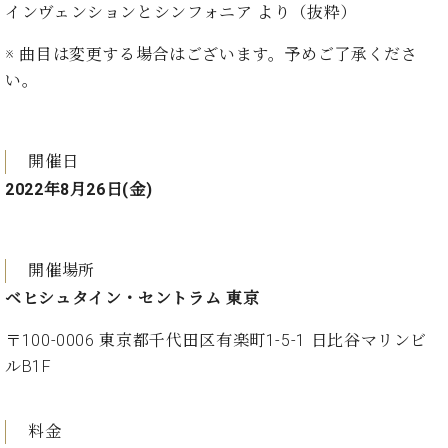
ン
インヴェンションとシンフォニア より（抜粋）
迎。
サ
ベ
会
ベヒ
ー
C.
※ 曲目は変更する場合はございます。予めご了承くださ
ヒ
社
シュ
ト
ベ
シ
案
い。
ヒ
タイ
ュ
内
シ
タ
レ
ン・
ュ
イ
ッ
シュ
タ
開催日
お
ン・
ス
イ
ーレ
問
シ
ン
2022年8月26日(金)
ン
合
ュ
イ
音楽
コ
せ
ー
ベ
教室
ン
レ
ン
サ
開催場所
ト
ー
ベヒシュタイン・セントラム 東京
納
ベ
ト
入
代
ヒ
グ
〒100-0006 東京都千代田区有楽町1-5-1 日比谷マリンビ
シ
実
理
ラ
ルB1F
ュ
績
店
ン
タ
ホ
主
ド
イ
ー
催
ピ
ン
料金
ル・
イ
ア