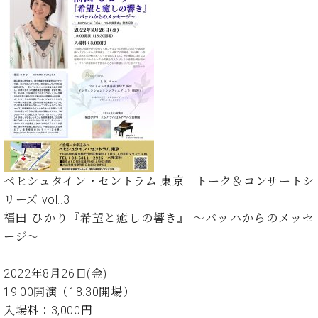
た
を
ラ
か
ヒ
ヒ
イ
い！
作
ン
ら
シ
シ
ン・
録
る
ド
の
ュ
ュ
サ
音
こ
ヒ
お
タ
タ
ロ
し
と
ス
知
イ
イ
ン
た
ト
ら
ン
ン
会
い！
音
リ
せ
レ
の
員
と
色
ー
(入
ジ
秘
い
と
荷
デ
密
う
ベ
タ
情
ン
音
方
ヒ
ッ
報
ス
楽
は、
シ
ベヒシュタイン・セントラム 東京 トーク＆コンサートシ
チ
等)
ニ
家
お
ュ
ュ
リーズ vol..3
達
近
タ
ー
福田 ひかり『希望と癒しの響き』 ～バッハからのメッセ
ベ
の
プ
く
C.
イ
ス・
ヒ
声
レ
の
ージ～
ベ
ン・
イ
シ
ス
直
ヒ
ジ
ベ
ュ
リ
営
シ
ベ
ャ
2022年8月26日(金)
ン
タ
リ
店
ュ
ヒ
パ
19:00開演（18:30開場）
ト
イ
ー
舗
タ
シ
ン
入場料：3,000円
ン・
ス
ま