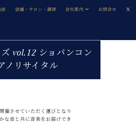
扱店
店舗・サロン・調律
会社案内
お問合せ
企業情報
メルマガ登録
採用情報
ol.12 ショパンコン
アノリサイタル
ベヒシュタイン・サロン会員
本社：八王子・技術営業センター
ベヒシュタイン・ジャパンブログ
中古】
開催させていただく運びとなり
かな音と共に音楽をお届けでき