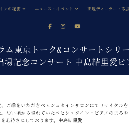
インの秘密
ニュース・イベント
正規ディーラー・取
アノを
器ベヒシュタイン
メルマガ会員登録ご案内
い！ という方は、お近くの直営店舗まで
オンライン試弾
ン レジデンス
ストリー
各店舗からのお知らせ
ム東京トーク&コンサートシリーズ v
(入荷情報等)
シューレ音楽教室
出場記念コンサート 中島結里愛ピ
声
/
C.ベヒシュタイン レジデンス
取り組
プレスリリース
(お知らせ・メディア情報)
京
インの音色
キャンペーン
スタッフご挨拶
インを弾く前に
技術者紹介
展示情報【ユーロピアノ特選
コンサート
度、ご縁をいただきベヒシュタインサロンにてリサイタルを
イン・シューレ
イベント情報
た。幼い頃から憧れていたベヒシュタイン・ピアノのまろや
八王子工房ブログ
レッスンイベント
とを心待ちにしております。中島結里愛
ホール・スタジオ
アクセス
お問い合わせ