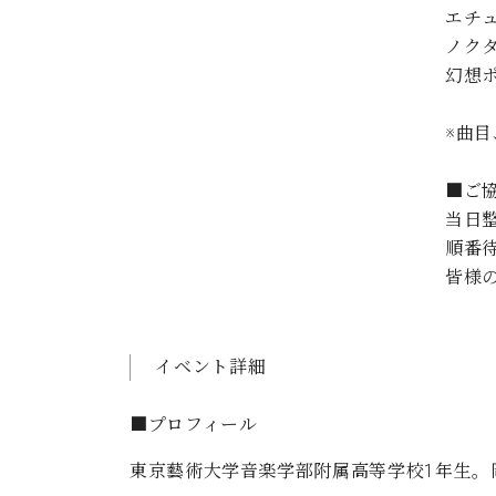
エチュー
ノクター
幻想ポ
※曲
■ご
当日
順番
皆様
イベント詳細
■プロフィール
東京藝術大学音楽学部附属高等学校1年生。