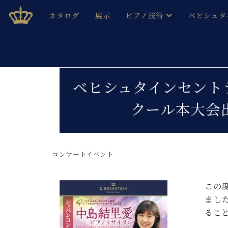
Skip
ベヒシュタインジャパン公式サイト
BECHSTEIN JAPAN Official Site
カタログ
展示
ピアノ技術
ベヒシュタ
to
content
ベヒシュタインのグランドピ
ドイツの名
作ること
ベヒシュタインで、 演奏したい！ 学びたい！ 録音した
C.ベヒシュタイン コンサート / C.ベヒシュタイ
ブランドヒ
ベヒシュタインセントラ
音色とタッチ
ベヒシュタイン・
趣味から本格的に学ぶ方まで大歓迎。
クール本大会
音楽家達の
C.ベヒシュタイン コンサート
ベヒシュタイン・ジャパンの
み
ベヒシュタイン・セントラム 東
ベヒシュタ
コンサートイベント
ピアノ製造番号
店長ご挨拶
ベヒシュタ
展示情報
ホール・スタジオレンタル
この
ベヒシュタ
ホール・スタジオ空き状況
まし
動画収録サービス
るこ
納入実績 
音楽教室
ピアノのコンシェルジュ