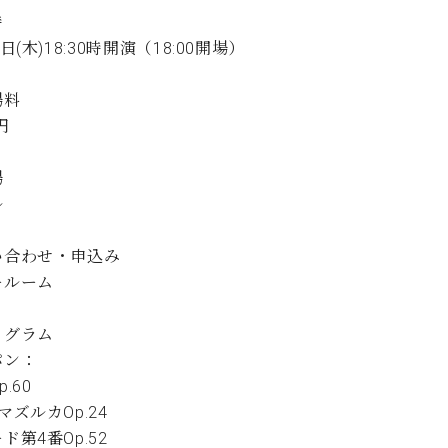
C.ベヒシュタイン コンサート
代理店主催イベント
時
音楽教室
アップライトピアノ
1日(木)18:30時開演（18:00開場）
コンクール
声
場料
音楽教室
円
調律)
場
ル
い合わせ・申込み
ールーム
ログラム
パン：
.60
マズルカOp.24
ド第4番Op.52