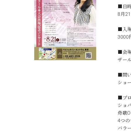
C.ベヒシュタイン コンサート
■日
アクセス
納入実績 
グランドピアノ
セントラム東京のご案内(PDF)
8月2
お問い合わせ
ご愛用者の
C.ベヒシュタイン アカデミー
■入
3000
アーティストカスタマーサービス(
W.ホフマン プロフェッショナル
■会
アフターサービス(調律)
W.ホフマン トラディション
ザー
調律師紹介
調律料金表
お問い合わせ
W.ホフマン ヴィジョン
■問
尾山調律師のブログ Die Musikgasse（音楽の小道）
ショ
C.BECHSTEIN Digital(ベヒシュタイン デジタル)
■プ
ショ
舟歌Op
4つの
バラー