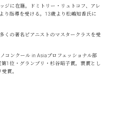
レッジに在籍。ドミトリー・リュトコフ、アレ
より指導を受ける。13歳より松嶋知香氏に
多くの著名ピアニストのマスタークラスを受
ンクール in Asiaプロフェッショナル部
 金賞第1位・グランプリ・杉谷昭子賞。褒賞とし
リ受賞。