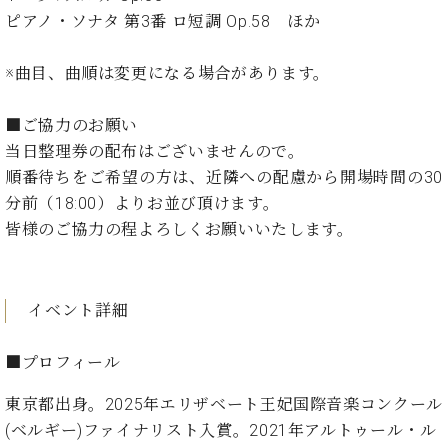
ン
迎。
ピアノ・ソナタ 第3番 ロ短調 Op.58 ほか
サ
ベ
会
ベヒ
ー
C.
ヒ
社
シュ
ト
ベ
※曲目、曲順は変更になる場合があります。
シ
案
ヒ
タイ
ュ
内
シ
タ
レ
ン・
■ご協力のお願い
ュ
イ
ッ
当日整理券の配布はございませんので。
シュ
タ
お
ン・
ス
順番待ちをご希望の方は、近隣への配慮から開場時間の30
イ
ーレ
問
シ
ン
ン
分前（18:00）よりお並び頂けます。
合
ュ
イ
音楽
コ
皆様のご協力の程よろしくお願いいたします。
せ
ー
ベ
教室
ン
レ
ン
サ
ト
ー
納
ベ
イベント詳細
ト
入
代
ヒ
グ
シ
実
理
ラ
■プロフィール
ュ
績
店
ン
タ
ホ
主
ド
東京都出身。2025年エリザベート王妃国際音楽コンクール
イ
ー
催
ピ
ン
(ベルギー)ファイナリスト入賞。2021年アルトゥール・ル
ル・
イ
ア