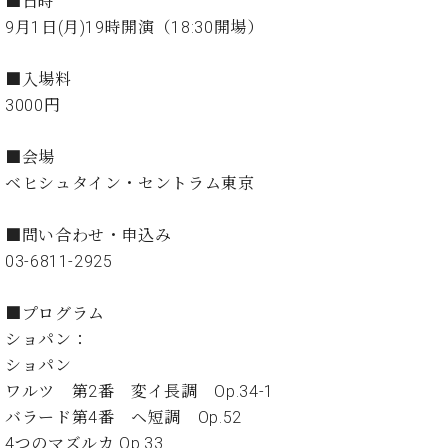
■日時
イ
ュ
ブ
ジ
(お
で
ン
タ
ロ
9月1日(月)19時開演（18:30開場）
正
ャ
知
コ
イ
グ
オンライン試弾
規
パ
ら
ン
ン
デ
■入場料
ン
せ・
メルマガ登録
サ
の
ィ
の
メ
3000円
ー
音
ー
取
デ
趣
ト
色
ラ
り
ィ
味
/
■会場
ー・
組
ア
か
C.
取
ベヒシュタイン・セントラム東京
ベ
み
情
ら
ベ
扱
ヒ
報)
本
ヒ
店
シ
■問い合わせ・申込み
格
シ
ピ
ュ
03-6811-2925
的
ュ
ア
キ
タ
に
タ
ノ
ャ
店
イ
学
イ
製
ン
舗・
■プログラム
ン
ぶ
ン
造
ペ
サ
ショパン：
を
方
レ
番
ー
ロ
弾
ショパン
ま
ジ
号
ン
ン・
く
ワルツ 第2番 変イ長調 Op.34-1
で
デ
調
前
バラード第4番 ヘ短調 Op.52
大
ン
律
に
コ
歓
ス
4つのマズルカ Op.33