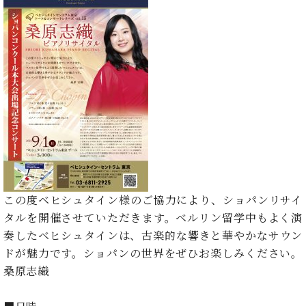
た
を
ラ
か
ヒ
ヒ
イ
い！
作
ン
ら
シ
シ
ン・
録
る
ド
の
ュ
ュ
サ
音
こ
ヒ
お
タ
タ
ロ
し
と
ス
知
イ
イ
ン
た
ト
ら
ン
ン
会
い！
音
リ
せ
レ
の
員
と
色
ー
(入
ジ
秘
い
と
荷
デ
密
う
ベ
タ
情
ン
音
方
ヒ
ッ
報
ス
楽
は、
シ
チ
等)
ニ
家
お
ュ
ュ
達
近
この度ベヒシュタイン様のご協力により、ショパンリサイ
タ
ー
ベ
の
プ
く
C.
イ
タルを開催させていただきます。ベルリン留学中もよく演
ス・
ヒ
声
レ
の
ベ
ン・
奏したベヒシュタインは、古楽的な響きと華やかなサウン
イ
シ
ス
直
ヒ
ジ
ベ
ドが魅力です。ショパンの世界をぜひお楽しみください。
ュ
リ
営
シ
ベ
ャ
ン
タ
リ
桑原志織
店
ュ
ヒ
パ
ト
イ
ー
舗
タ
シ
ン
ン・
ス
ま