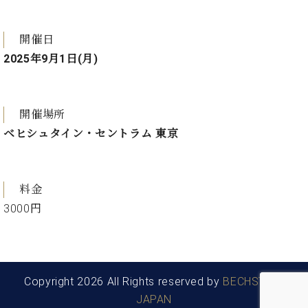
ト
ジオ
ピ
レン
ア
開催日
タル
ノ
ホー
2025年9月1日(月)
ル・
C.
スタ
ベ
ジオ
ヒ
開催場所
空き
シ
状況
ベヒシュタイン・セントラム 東京
ュ
動
タ
画
イ
収
ン
料金
録
レ
サ
3000円
ジ
ー
デ
ビ
ン
ス
ス
音
ア
Copyright 2026 All Rights reserved by
BECHSTEIN
楽
ッ
教
JAPAN