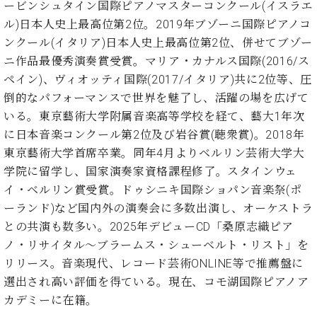
・
ービンシュタイン国際ピアノマスターコンクール(イスラエ
ス
ベ
ノ
セ
ル)日本人史上最高位第2位。2019年ブゾーニ国際ピアノコ
タ
ン
ン
ジ
ト
ンクール(イタリア)日本人史上最高位第2位、併せてブゾー
ト
C.
オ
ラ
ベ
ニ作品最優秀演奏賞受賞。マリア・カナルス国際(2016/ス
ム
ヒ
コ
ペイン)、ヴィオッティ国際(2017/イタリア)共に2位等、圧
東
シ
納
ン
倒的なパフォーマンスで世界を魅了し、活躍の場を広げて
京
ュ
入
ク
いる。東京藝術大学附属音楽高等学校を経て、藝大1年次
タ
実
ー
に日本音楽コンクール第2位及び岩谷賞(聴衆賞)。2018年
イ
績
ル
店
ン
東京藝術大学首席卒業。同年4月よりベルリン芸術大学大
音
長
コ
楽
ご
学院に留学し、国家演奏家資格課程修了。スタインウェ
音
ン
教
挨
イ・ベルリン賞受賞。ドゥシニキ国際ショパン音楽祭(ポ
楽
サ
室
拶
ーランド)など国内外の演奏会に多数出演し、オーケストラ
教
ー
展
室
との共演も数多い。2025年デビューCD「桑原志織ピア
ト
示
ご
ノ・リサイタル～ブラームス・シューベルト・リスト」を
ア
情
愛
ッ
リリース。音楽現代、レコード芸術ONLINE等で推薦盤に
報
用
プ
ホー
選出され高い評価を得ている。現在、コモ湖国際ピアノア
者
ラ
ル・
カデミーに在籍。
の
イ
スタ
声