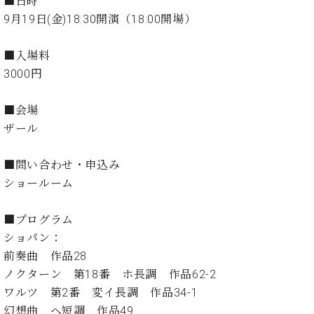
■日時
イ
ュ
ブ
ジ
(お
で
ン
タ
ロ
9月19日(金)18:30開演（18:00開場）
正
ャ
知
コ
イ
グ
オンライン試弾
規
パ
ら
ン
ン
デ
■入場料
ン
せ・
メルマガ登録
サ
の
ィ
の
メ
3000円
ー
音
ー
取
デ
趣
ト
色
ラ
り
ィ
味
/
■会場
ー・
組
ア
か
C.
取
ザール
ベ
み
情
ら
ベ
扱
ヒ
報)
本
ヒ
店
シ
■問い合わせ・申込み
格
シ
ピ
ュ
ショールーム
的
ュ
ア
キ
タ
に
タ
ノ
ャ
店
イ
学
イ
製
ン
舗・
■プログラム
ン
ぶ
ン
造
ペ
サ
ショパン：
を
方
レ
番
ー
ロ
弾
前奏曲 作品28
ま
ジ
号
ン
ン・
く
ノクターン 第18番 ホ長調 作品62-2
で
デ
調
前
ワルツ 第2番 変イ長調 作品34-1
大
ン
律
に
コ
歓
ス
幻想曲 ヘ短調 作品49