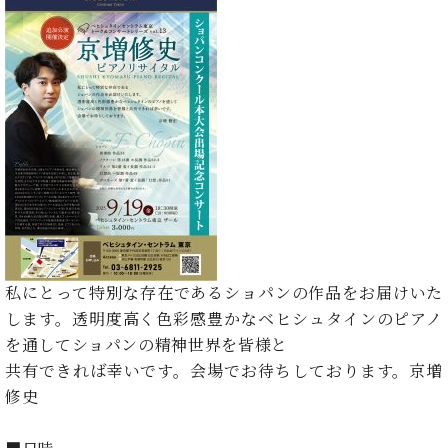
た
を
ラ
か
ヒ
ヒ
イ
い！
作
ン
ら
シ
シ
ン・
録
る
ド
の
ュ
ュ
サ
音
こ
ヒ
お
タ
タ
ロ
し
と
ス
知
イ
イ
ン
た
ト
ら
ン
ン
会
い！
音
リ
せ
レ
の
員
と
色
ー
(入
ジ
秘
い
と
荷
デ
密
う
ベ
タ
情
ン
音
方
ヒ
ッ
報
ス
楽
は、
シ
チ
等)
ニ
家
お
ュ
ュ
達
近
私にとって特別な存在であるショパンの作品をお届けいた
タ
ー
ベ
の
プ
く
C.
イ
します。透明度高く色彩感豊かなベヒシュタインのピアノ
ス・
ヒ
声
レ
の
ベ
ン・
を通してショパンの精神世界を皆様と
イ
シ
ス
直
ヒ
ジ
ベ
共有できれば幸いです。会場でお待ちしております。京増
ュ
リ
営
シ
ベ
ャ
ン
タ
リ
修史
店
ュ
ヒ
パ
ト
イ
ー
舗
タ
シ
ン
ン・
ス
ま