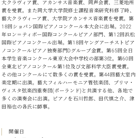
・
大クラヴィア賞、アカンサス音楽賞、同声会賞、三菱地所
ス
ベ
ノ
セ
賞を受賞。また同大学大学院修士課程音楽研究科修了時、
タ
ン
ン
ジ
ト
藝大クラヴィーア賞、大学院アカンサス音楽賞を受賞。第
ト
C.
オ
ラ
ベ
18回ショパン国際ピアノコンクール本大会に出場。2022
ム
ヒ
コ
年ロン＝ティボー国際コンクールピアノ部門、第12回浜松
東
シ
納
ン
国際ピアノコンクール出場。第18回ヤングアーチストピア
京
ュ
入
ク
ノコンクールピアノ独奏部門Dグループ金賞。第65回全日
タ
実
ー
本学生音楽コンクール東京大会中学校の部第3位。第60回
イ
績
ル
店
ン
全東北ピアノコンクール第1位及び文部科学大臣賞受賞。
音
長
コ
楽
ご
その他コンクールにて数多くの賞を受賞。第44回藝大室内
音
ン
教
挨
楽定期に出演。藝大フィルハーモニア管弦楽団、プリマ・
楽
サ
室
拶
ヴィスタ弦楽四重奏団(ポーランド)と共演する他、各地で
教
ー
展
室
多くの演奏会に出演。ピアノを石川哲郎、田代慎之介、津
ト
示
ご
田裕也の各氏に師事。
ア
情
愛
ッ
報
用
プ
ホー
者
ラ
ル・
の
開催日
イ
スタ
声