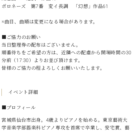
ン
迎。
ポロネーズ 第7番 変イ長調 「幻想」作品61
サ
ベ
会
ベヒ
ー
C.
ヒ
社
シュ
ト
ベ
※曲目、曲順は変更になる場合があります。
シ
案
ヒ
タイ
ュ
内
シ
タ
レ
ン・
■ご協力のお願い
ュ
イ
ッ
当日整理券の配布はございません。
シュ
タ
お
ン・
ス
順番待ちをご希望の方は、近隣への配慮から開場時間の30
イ
ーレ
問
シ
ン
ン
分前（17:30）よりお並び頂けます。
合
ュ
イ
音楽
コ
皆様のご協力の程よろしくお願いいたします。
せ
ー
ベ
教室
ン
レ
ン
サ
ト
ー
納
ベ
イベント詳細
ト
入
代
ヒ
グ
シ
実
理
ラ
■プロフィール
ュ
績
店
ン
タ
ホ
主
ド
宮城県仙台市出身。4歳よりピアノを始める。東京藝術大
イ
ー
催
ピ
ン
学音楽学部器楽科ピアノ専攻を首席で卒業し、安宅賞、藝
ル・
イ
ア