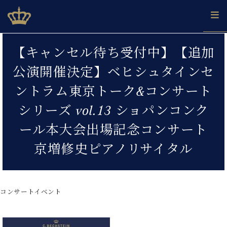
Skip
ベヒシュタインジャパン公式サイト
BECHSTEIN JAPAN Official Site
to
content
カ
【キャンセル待ち受付中】【追加
タ
ベ
ベ
ド
メ
企
ロ
公演開催決定】ベヒシュタインセ
C.
ヒ
ヒ
イ
ル
業
グ
ベ
シ
シ
ツ
マ
情
ントラム東京トーク&コンサート
ヒ
ュ
ュ
の
ガ
報
シ
タ
展
タ
名
会
シリーズ vol.13 ショパンコンク
ュ
イ
示
イ
器
員
採
タ
ール本大会出場記念コンサート
ン
ン
ベ
登
用
イ
で、
の
ヒ
録
情
京増修史ピアノリサイタル
ン
ピ
演
グ
シ
ご
報
コ
ア
奏
ラ
ュ
案
ン
ノ
し
ン
タ
内
サ
技
ベ
た
ド
イ
ー
コンサートイベント
術
ヒ
い！
ピ
ン
各
ト /
シ
学
ア
店
C.
ュ
び
ノ
ブ
舗
ベ
ベ
タ