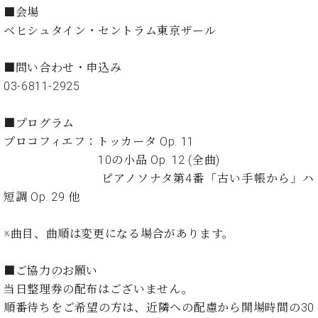
イ
ュ
ブ
ジ
(お
で
■会場
ン
タ
ロ
正
ャ
知
ベヒシュタイン・セントラム東京ザール
コ
イ
グ
オンライン試弾
規
パ
ら
ン
ン
デ
ン
せ・
メルマガ登録
サ
の
ィ
■問い合わせ・申込み
の
メ
ー
音
ー
03-6811-2925
取
デ
趣
ト
色
ラ
り
ィ
味
/
ー・
組
ア
■プログラム
か
C.
取
ベ
み
情
ら
プロコフィエフ：トッカータ Op. 11
ベ
扱
ヒ
報)
本
ヒ
10の小品 Op. 12 (全曲)
店
シ
格
シ
ピ
ピアノソナタ第4番「古い手帳から」ハ
ュ
的
ュ
ア
キ
タ
短調 Op. 29 他
に
タ
ノ
ャ
店
イ
学
イ
製
ン
舗・
ン
※曲目、曲順は変更になる場合があります。
ぶ
ン
造
ペ
サ
を
方
レ
番
ー
ロ
弾
ま
ジ
号
ン
ン・
■ご協力のお願い
く
で
デ
調
前
当日整理券の配布はございません。
大
ン
律
に
コ
順番待ちをご希望の方は、近隣への配慮から開場時間の30
歓
ス