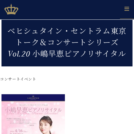
Skip
ベヒシュタインジャパン公式サイト
BECHSTEIN JAPAN Official Site
to
content
カ
ベヒシュタイン・セントラム東京
タ
ベ
ベ
ド
メ
企
ロ
トーク＆コンサートシリーズ
C.
ヒ
ヒ
イ
ル
業
グ
ベ
シ
シ
ツ
マ
情
Vol.20 小嶋早恵ピアノリサイタル
ヒ
ュ
ュ
の
ガ
報
シ
タ
展
タ
名
会
ュ
イ
示
イ
器
員
採
タ
ン
ン
ベ
登
用
コンサートイベント
イ
で、
の
ヒ
録
情
ン
ピ
演
グ
シ
ご
報
コ
ア
奏
ラ
ュ
案
ン
ノ
し
ン
タ
内
サ
技
ベ
た
ド
イ
ー
術
ヒ
い！
ピ
ン
各
ト /
シ
学
ア
店
C.
ュ
び
ノ
ブ
舗
ベ
ベ
タ