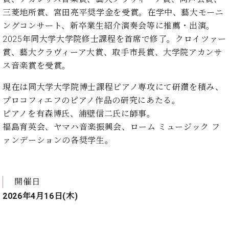
・
ス
ベ
ノ
セ
三菱地所賞、宮田亮平奨学金を受賞。在学中、藝大モーニ
タ
ン
ン
ングコンサート、新卒業生紹介演奏会等に推薦・出演。
ジ
ト
ト
C.
2025年同大学大学院修士課程を首席で修了。クロイツァー
オ
ラ
ベ
ム
賞、藝大クラヴィーア大賞、取手市長賞、大学院アカンサ
ヒ
コ
東
シ
ス音楽賞を受賞。
納
ン
京
ュ
入
ク
現在は同大学大学院博士課程ピアノ専攻にて研鑽を積み、
タ
実
ー
イ
プロコフィエフのピアノ作品の研究にあたる。
績
ル
店
ン
音
長
ピアノを有森博氏、浦壁信二氏に師事。
コ
楽
ご
福島育英会、ヤマハ音楽振興会、ローム ミュージック フ
音
ン
教
挨
楽
ァンデーションの各奨学生。
サ
室
拶
教
ー
展
室
ト
示
ご
ア
情
開催日
愛
ッ
報
用
2026年4月16日(木)
プ
ホー
者
ラ
ル・
の
イ
スタ
声