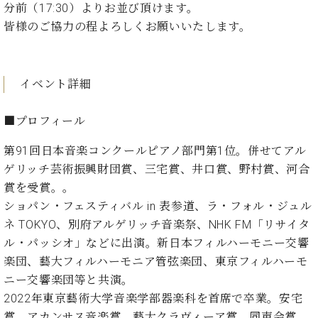
ン
分前（17:30）よりお並び頂けます。
迎。
サ
ベ
会
ベヒ
皆様のご協力の程よろしくお願いいたします。
ー
C.
ヒ
社
シュ
ト
ベ
シ
案
ヒ
タイ
ュ
内
シ
イベント詳細
タ
レ
ン・
ュ
イ
ッ
シュ
タ
お
ン・
ス
■プロフィール
イ
ーレ
問
シ
ン
ン
合
ュ
イ
音楽
第91回日本音楽コンクールピアノ部門第1位。併せてアル
コ
せ
ー
ベ
ゲリッチ芸術振興財団賞、三宅賞、井口賞、野村賞、河合
教室
ン
レ
ン
賞を受賞。。
サ
ト
ー
ショパン・フェスティバル in 表参道、ラ・フォル・ジュル
納
ベ
ト
ネ TOKYO、別府アルゲリッチ音楽祭、NHK FM「リサイタ
入
代
ヒ
グ
ル・パッシオ」などに出演。新日本フィルハーモニー交響
シ
実
理
ラ
楽団、藝大フィルハーモニア管弦楽団、東京フィルハーモ
ュ
績
店
ン
タ
ニー交響楽団等と共演。
ホ
主
ド
イ
ー
催
2022年東京藝術大学音楽学部器楽科を首席で卒業。安宅
ピ
ン
ル・
イ
ア
賞、アカンサス音楽賞、藝大クラヴィーア賞、同声会賞、