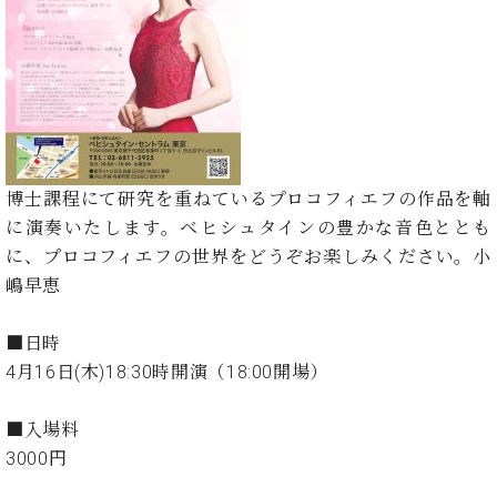
た
を
ラ
か
ヒ
ヒ
イ
い！
作
ン
ら
シ
シ
ン・
録
る
ド
の
ュ
ュ
サ
音
こ
ヒ
お
タ
タ
ロ
し
と
ス
知
イ
イ
ン
た
ト
ら
ン
ン
会
い！
音
リ
せ
レ
の
員
と
色
ー
(入
ジ
秘
い
博士課程にて研究を重ねているプロコフィエフの作品を軸
と
荷
デ
密
う
に演奏いたします。ベヒシュタインの豊かな音色ととも
ベ
タ
情
ン
音
方
ヒ
に、プロコフィエフの世界をどうぞお楽しみください。小
ッ
報
ス
楽
は、
シ
チ
等)
嶋早恵
ニ
家
お
ュ
ュ
達
近
タ
ー
ベ
の
プ
■日時
く
C.
イ
ス・
ヒ
声
レ
の
4月16日(木)18:30時開演（18:00開場）
ベ
ン・
イ
シ
ス
直
ヒ
ジ
ベ
ュ
リ
営
シ
ベ
ャ
■入場料
ン
タ
リ
店
ュ
ヒ
パ
ト
3000円
イ
ー
舗
タ
シ
ン
ン・
ス
ま