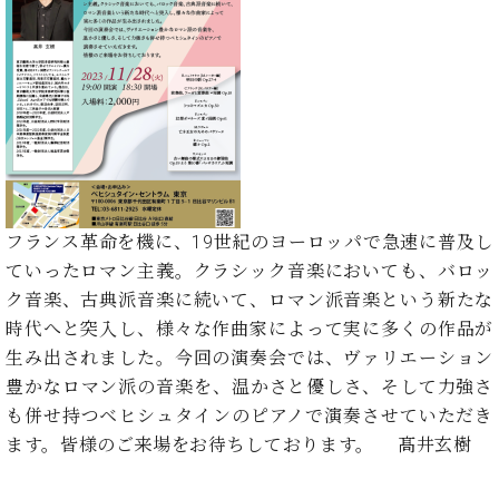
た
を
ラ
か
ヒ
ヒ
イ
い！
作
ン
ら
シ
シ
ン・
録
る
ド
の
ュ
ュ
サ
音
こ
ヒ
お
タ
タ
ロ
し
と
ス
知
イ
イ
ン
た
ト
ら
ン
ン
会
い！
音
リ
せ
レ
の
員
と
色
ー
(入
ジ
秘
い
と
荷
デ
密
う
ベ
タ
情
ン
フランス革命を機に、19世紀のヨーロッパで急速に普及し
音
方
ヒ
ッ
報
ス
楽
ていったロマン主義。クラシック音楽においても、バロッ
は、
シ
チ
等)
ニ
家
お
ク音楽、古典派音楽に続いて、ロマン派音楽という新たな
ュ
ュ
達
近
時代へと突入し、様々な作曲家によって実に多くの作品が
タ
ー
ベ
の
プ
く
C.
イ
生み出されました。今回の演奏会では、ヴァリエーション
ス・
ヒ
声
レ
の
ベ
ン・
イ
豊かなロマン派の音楽を、温かさと優しさ、そして力強さ
シ
ス
直
ヒ
ジ
ベ
も併せ持つベヒシュタインのピアノで演奏させていただき
ュ
リ
営
シ
ベ
ャ
ン
タ
リ
店
ます。皆様のご来場をお待ちしております。 髙井玄樹
ュ
ヒ
パ
ト
イ
ー
舗
タ
シ
ン
ン・
ス
ま