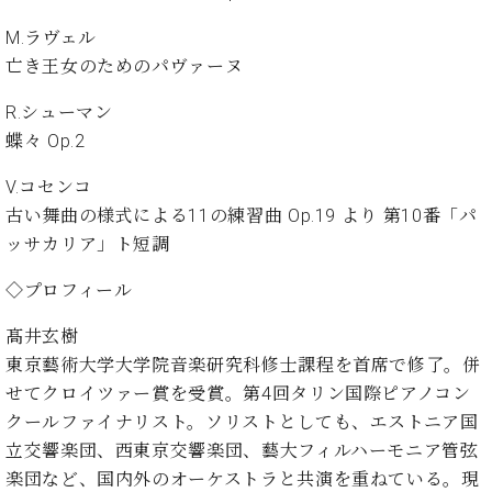
ン
迎。
サ
ベ
M.ラヴェル
会
ベヒ
ー
C.
ヒ
社
亡き王女のためのパヴァーヌ
シュ
ト
ベ
シ
案
ヒ
タイ
ュ
内
R.シューマン
シ
タ
レ
ン・
蝶々 Op.2
ュ
イ
ッ
シュ
タ
お
ン・
ス
V.コセンコ
イ
ーレ
問
シ
ン
古い舞曲の様式による11の練習曲 Op.19 より 第10番「パ
ン
合
ュ
イ
音楽
ッサカリア」ト短調
コ
せ
ー
ベ
教室
ン
レ
ン
◇プロフィール
サ
ト
ー
髙井玄樹
納
ベ
ト
入
代
ヒ
東京藝術大学大学院音楽研究科修士課程を首席で修了。併
グ
シ
実
理
ラ
せてクロイツァー賞を受賞。第4回タリン国際ピアノコン
ュ
績
店
ン
クールファイナリスト。ソリストとしても、エストニア国
タ
ホ
主
ド
イ
立交響楽団、西東京交響楽団、藝大フィルハーモニア管弦
ー
催
ピ
ン
楽団など、国内外のオーケストラと共演を重ねている。現
ル・
イ
ア