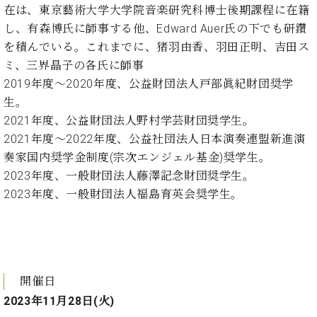
・
ス
ベ
在は、東京藝術大学大学院音楽研究科博士後期課程に在籍
ノ
セ
タ
ン
し、有森博氏に師事する他、Edward Auer氏の下でも研鑽
ン
ジ
ト
ト
C.
を積んでいる。これまでに、猪羽由香、羽田正明、吉田ス
オ
ラ
ベ
ミ、三界晶子の各氏に師事
ム
ヒ
コ
2019年度〜2020年度、公益財団法人戸部眞紀財団奨学
東
シ
納
ン
京
生。
ュ
入
ク
2021年度、公益財団法人野村学芸財団奨学生。
タ
実
ー
イ
2021年度〜2022年度、公益社団法人日本演奏連盟新進演
績
ル
店
ン
音
長
奏家国内奨学金制度(宗次エンジェル基金)奨学生。
コ
楽
ご
2023年度、一般財団法人藤澤記念財団奨学生。
音
ン
教
挨
楽
2023年度、一般財団法人福島育英会奨学生。
サ
室
拶
教
ー
展
室
ト
示
ご
ア
情
愛
ッ
報
用
プ
ホー
開催日
者
ラ
ル・
2023年11月28日(火)
の
イ
スタ
声