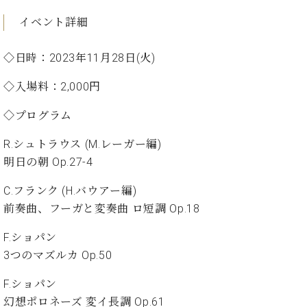
イ
ュ
ブ
ジ
(お
で
ン
タ
ロ
正
イベント詳細
ャ
知
コ
イ
グ
オンライン試弾
規
パ
ら
ン
ン
デ
ン
せ・
◇日時：2023年11月28日(火)
メルマガ登録
サ
の
ィ
の
メ
ー
音
ー
取
デ
◇入場料：2,000円
趣
ト
色
ラ
り
ィ
味
/
ー・
◇プログラム
組
ア
か
C.
取
ベ
み
情
ら
ベ
扱
ヒ
R.シュトラウス (M.レーガー編)
報)
本
ヒ
店
シ
明日の朝 Op.27-4
格
シ
ピ
ュ
的
ュ
ア
キ
タ
C.フランク (H.バウアー編)
に
タ
ノ
ャ
店
イ
前奏曲、フーガと変奏曲 ロ短調 Op.18
学
イ
製
ン
舗・
ン
ぶ
ン
造
ペ
サ
を
F.ショパン
方
レ
番
ー
ロ
弾
3つのマズルカ Op.50
ま
ジ
号
ン
ン・
く
で
デ
調
前
F.ショパン
大
ン
律
に
コ
幻想ポロネーズ 変イ長調 Op.61
歓
ス