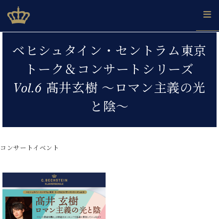
Skip
ベヒシュタインジャパン公式サイト
BECHSTEIN JAPAN Official Site
to
content
カ
ベヒシュタイン・セントラム東京
タ
ベ
ベ
ド
メ
企
ロ
トーク＆コンサートシリーズ
C.
ヒ
ヒ
イ
ル
業
グ
ベ
シ
シ
ツ
マ
情
Vol.6 髙井玄樹 ～ロマン主義の光
ヒ
ュ
ュ
の
ガ
報
シ
タ
展
タ
名
会
と陰～
ュ
イ
示
イ
器
員
採
タ
ン
ン
ベ
登
用
イ
で、
の
ヒ
録
情
ン
ピ
演
グ
シ
ご
コンサートイベント
報
コ
ア
奏
ラ
ュ
案
ン
ノ
し
ン
タ
内
サ
技
ベ
た
ド
イ
ー
術
ヒ
い！
ピ
ン
各
ト /
シ
学
ア
店
C.
ュ
び
ノ
ブ
舗
ベ
ベ
タ