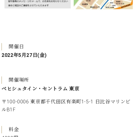
・
ス
ベ
ノ
セ
タ
ン
ン
ジ
ト
ト
C.
オ
ラ
ベ
ム
ヒ
コ
東
シ
納
ン
京
ュ
開催日
入
ク
タ
実
ー
2022年5月27日(金)
イ
績
ル
店
ン
音
長
コ
楽
ご
音
ン
開催場所
教
挨
楽
サ
室
拶
ベヒシュタイン・セントラム 東京
教
ー
展
室
ト
示
〒100-0006 東京都千代田区有楽町1-5-1 日比谷マリンビ
ご
ア
情
ルB1F
愛
ッ
報
用
プ
ホー
者
ラ
ル・
料金
の
イ
スタ
声