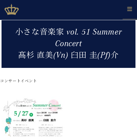
Skip
ベヒシュタインジャパン公式サイト
BECHSTEIN JAPAN Official Site
to
content
カ
小さな音楽家 vol. 51 Summer
タ
ベ
ベ
ド
メ
企
ロ
Concert
C.
ヒ
ヒ
イ
ル
業
グ
ベ
シ
シ
ツ
マ
情
髙杉 直美(Vn) 臼田 圭(Pf)介
ヒ
ュ
ュ
の
ガ
報
シ
タ
展
タ
名
会
ュ
イ
示
イ
器
員
採
タ
ン
ン
ベ
登
用
コンサートイベント
イ
で、
の
ヒ
録
情
ン
ピ
演
グ
シ
ご
報
コ
ア
奏
ラ
ュ
案
ン
ノ
し
ン
タ
内
サ
技
ベ
た
ド
イ
ー
術
ヒ
い！
ピ
ン
各
ト /
シ
学
ア
店
C.
ュ
び
ノ
ブ
舗
ベ
ベ
タ