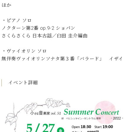
イ
ュ
ブ
ジ
(お
で
ほか
ン
タ
ロ
正
ャ
知
コ
イ
グ
オンライン試弾
規
パ
ら
ン
ン
・ピアノ ソロ
デ
ン
せ・
メルマガ登録
サ
の
ィ
ノクターン第2番 op.9-2 ショパン
の
メ
ー
音
ー
さくらさくら 日本古謡／臼田 圭介編曲
取
デ
趣
ト
色
ラ
り
ィ
味
/
ー・
組
ア
・ヴァイオリン ソロ
か
C.
取
ベ
み
情
ら
無伴奏ヴァイオリンソナタ第３番「バラード」 イザイ
ベ
扱
ヒ
報)
本
ヒ
店
シ
格
シ
ピ
ュ
的
ュ
ア
キ
タ
イベント詳細
に
タ
ノ
ャ
店
イ
学
イ
製
ン
舗・
ン
ぶ
ン
造
ペ
サ
を
方
レ
番
ー
ロ
弾
ま
ジ
号
ン
ン・
く
で
デ
調
前
大
ン
律
に
コ
歓
ス