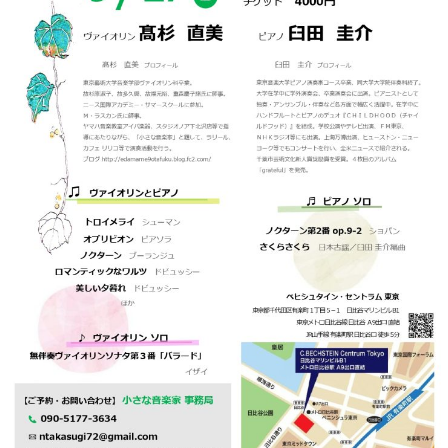
ン
迎。
サ
ベ
会
ベヒ
ー
C.
ヒ
社
シュ
ト
ベ
シ
案
ヒ
タイ
ュ
内
シ
タ
レ
ン・
ュ
イ
ッ
シュ
タ
お
ン・
ス
イ
ーレ
問
シ
ン
ン
合
ュ
イ
音楽
コ
せ
ー
ベ
教室
ン
レ
ン
サ
ト
ー
納
ベ
ト
入
代
ヒ
グ
シ
実
理
ラ
ュ
績
店
ン
タ
ホ
主
ド
イ
ー
催
ピ
ン
ル・
イ
ア