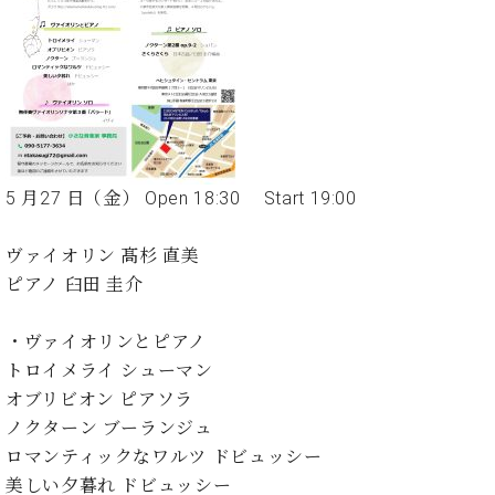
た
を
ラ
か
ヒ
ヒ
イ
い！
作
ン
ら
シ
シ
ン・
録
る
ド
の
ュ
ュ
サ
音
こ
ヒ
お
タ
タ
ロ
し
と
ス
知
イ
イ
ン
た
ト
ら
ン
ン
会
い！
音
リ
せ
レ
の
員
と
色
ー
(入
ジ
秘
い
5 月27 日（金） Open 18:30 Start 19:00
と
荷
デ
密
う
ベ
タ
情
ン
音
方
ヒ
ヴァイオリン 髙杉 直美
ッ
報
ス
楽
は、
シ
チ
等)
ピアノ 臼田 圭介
ニ
家
お
ュ
ュ
達
近
タ
ー
ベ
の
プ
・ヴァイオリンとピアノ
く
C.
イ
ス・
ヒ
声
レ
の
トロイメライ シューマン
ベ
ン・
イ
シ
ス
直
オブリビオン ピアソラ
ヒ
ジ
ベ
ュ
リ
営
シ
ベ
ャ
ノクターン ブーランジュ
ン
タ
リ
店
ュ
ヒ
パ
ト
ロマンティックなワルツ ドビュッシー
イ
ー
舗
タ
シ
ン
美しい夕暮れ ドビュッシー
ン・
ス
ま