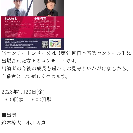
た
を
ラ
か
ヒ
ヒ
イ
い！
作
ン
ら
シ
シ
ン・
録
る
ド
の
ュ
ュ
サ
音
こ
ヒ
お
タ
タ
ロ
し
と
ス
知
イ
イ
ン
た
ト
ら
ン
ン
会
い！
音
リ
せ
レ
の
員
と
色
ー
(入
ジ
秘
い
当コンサートシリーズは【第91回日本音楽コンクール】に
と
荷
デ
密
う
出場された方々のコンサートです。
ベ
タ
情
ン
音
方
ヒ
出演者の今後の成長を暖かくお見守りいただけましたら、
ッ
報
ス
楽
は、
シ
チ
等)
主催者として嬉しく存じます。
ニ
家
お
ュ
ュ
達
近
タ
ー
ベ
の
プ
2023年1月20日(金)
く
C.
イ
ス・
ヒ
声
レ
の
18:30開演 18:00開場
ベ
ン・
イ
シ
ス
直
ヒ
ジ
ベ
ュ
リ
営
シ
ベ
ャ
■出演
ン
タ
リ
店
ュ
ヒ
パ
ト
鈴木椋太 小川巧真
イ
ー
舗
タ
シ
ン
ン・
ス
ま