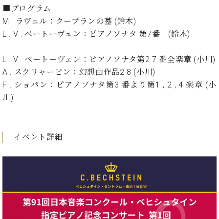
イ
ュ
ブ
ジ
(お
で
■プログラム
ン
タ
ロ
正
ャ
知
M . ラヴェル：クープランの墓 (鈴木)
コ
イ
グ
オンライン試弾
規
パ
ら
ン
ン
L . V . ベートーヴェン：ピアノソナタ 第7番 (鈴木)
デ
ン
せ・
メルマガ登録
サ
の
ィ
の
メ
ー
音
ー
L . V . ベートーヴェン：ピアノソナタ第2 7 番全楽章 (小川)
取
デ
趣
ト
色
ラ
り
ィ
A . スクリャービン：幻想曲作品2 8 (小川)
味
/
ー・
組
ア
F . ショパン：ピアノソナタ第3 番より第1 , 2 , 4 楽章 (小
か
C.
取
ベ
み
情
ら
川)
ベ
扱
ヒ
報)
本
ヒ
店
シ
格
シ
ピ
ュ
的
ュ
ア
キ
タ
イベント詳細
に
タ
ノ
ャ
店
イ
学
イ
製
ン
舗・
ン
ぶ
ン
造
ペ
サ
を
方
レ
番
ー
ロ
弾
ま
ジ
号
ン
ン・
く
で
デ
調
前
大
ン
律
に
コ
歓
ス