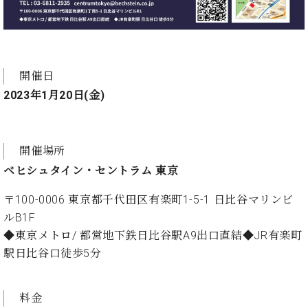
・
ス
ベ
ノ
セ
タ
ン
ン
ジ
ト
ト
C.
オ
ラ
ベ
ム
ヒ
コ
開催日
東
シ
納
ン
2023年1月20日(金)
京
ュ
入
ク
タ
実
ー
イ
績
ル
店
ン
音
開催場所
長
コ
楽
ご
ベヒシュタイン・セントラム 東京
音
ン
教
挨
楽
サ
室
拶
〒100-0006 東京都千代田区有楽町1-5-1 日比谷マリンビ
教
ー
展
ルB1F
室
ト
示
ご
◆東京メトロ/ 都営地下鉄日比谷駅A9出口直結◆JR有楽町
ア
情
愛
駅日比谷口徒歩5分
ッ
報
用
プ
ホー
者
ラ
ル・
の
料金
イ
スタ
声