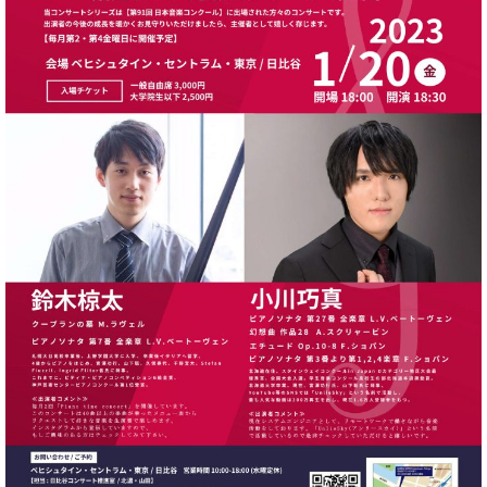
ン
迎。
サ
ベ
会
ベヒ
ー
C.
ヒ
社
シュ
ト
ベ
シ
案
ヒ
タイ
ュ
内
シ
タ
レ
ン・
ュ
イ
ッ
シュ
タ
お
ン・
ス
イ
ーレ
問
シ
ン
ン
合
ュ
イ
音楽
コ
せ
ー
ベ
教室
ン
レ
ン
サ
ト
ー
納
ベ
ト
入
代
ヒ
グ
シ
実
理
ラ
ュ
績
店
ン
タ
ホ
主
ド
イ
ー
催
ピ
ン
ル・
イ
ア