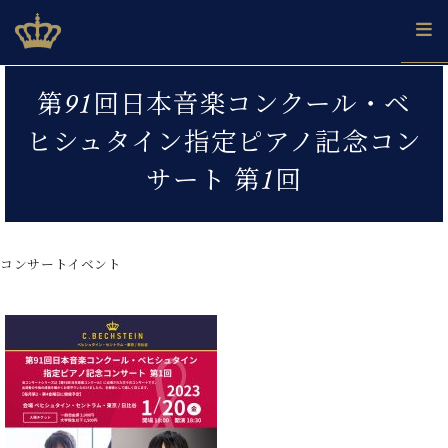
Skip
ベヒシュタインジャパン公式サイト
BECHSTEIN JAPAN Official Site
to
content
カ
第91回日本音楽コンクール・ベ
タ
ベ
ベ
ド
メ
企
ロ
ヒシュタイン指定ピアノ記念コン
C.
ヒ
ヒ
イ
ル
業
グ
ベ
シ
シ
ツ
マ
情
サート 第1回
ヒ
ュ
ュ
の
ガ
報
シ
タ
展
タ
名
会
ュ
イ
示
イ
器
員
採
タ
ン
ン
ベ
登
用
コンサートイベント
イ
で、
の
ヒ
録
情
ン
ピ
演
グ
シ
ご
報
コ
ア
奏
ラ
ュ
案
ン
ノ
し
ン
タ
内
サ
技
ベ
た
ド
イ
ー
術
ヒ
い！
ピ
ン
各
ト /
シ
学
ア
店
C.
ュ
び
ノ
ブ
舗
ベ
ベ
タ