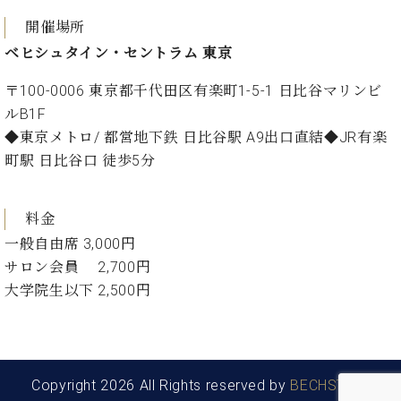
プ
室
ラ
ピ
開催場所
イ
ア
ベヒシュタイン・セントラム 東京
ト
ノ
ピ
の
〒100-0006 東京都千代田区有楽町1-5-1 日比谷マリンビ
ア
コ
ルB1F
ノ
ン
◆東京メトロ/ 都営地下鉄 日比谷駅 A9出口直結◆JR有楽
シ
町駅 日比谷口 徒歩5分
ェ
C.
ル
ベ
ジ
ヒ
料金
ュ
シ
ア
一般自由席 3,000円
ュ
ク
タ
サロン会員 2,700円
セ
イ
大学院生以下 2,500円
ス
ン
セン
ア
トラ
カ
ム東
デ
京の
ミ
Copyright 2026 All Rights reserved by
BECHSTEIN
ご案