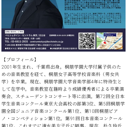
・
ス
ベ
ノ
セ
タ
ン
ン
ジ
ト
ト
C.
オ
ラ
ベ
ム
ヒ
コ
東
シ
納
ン
京
ュ
入
ク
タ
実
ー
イ
績
ル
店
【プロフィール】
ン
音
長
2001年生まれ、千葉県出身。桐朋学園大学付属子供のた
コ
楽
ご
音
ン
めの音楽教室を経て、桐朋女子高等学校音楽科（男女共
教
挨
楽
サ
室
拶
学）を卒業。現在、桐朋学園大学音楽学部4年に特待生と
教
ー
展
して在学中。音楽教室在籍時より成績優秀者による卒業演
室
ト
示
ご
奏会、スチューデントコンサート等に出演。第72回全日本
ア
情
愛
学生音楽コンクール東京大会高校の部第3位、第5回桐朋学
ッ
報
用
プ
園全国ジュニア音楽コンクール第1位、第10回桐朋ピア
ホー
者
ラ
ル・
ノ・コンペティション第1位。第91回日本音楽コンクール
の
イ
スタ
第1位。これまでに清水美左子氏に師事。現在、朴久玲氏
声