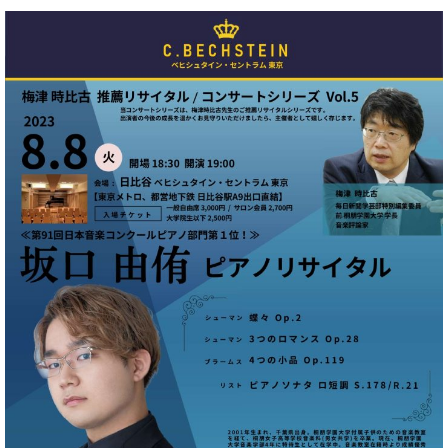
ン
迎。
サ
ベ
会
ベヒ
ー
C.
ヒ
社
シュ
ト
ベ
シ
案
ヒ
タイ
ュ
内
シ
タ
レ
ン・
ュ
イ
ッ
シュ
タ
お
ン・
ス
イ
ーレ
問
シ
ン
ン
合
ュ
イ
音楽
コ
せ
ー
ベ
教室
ン
レ
ン
サ
ト
ー
納
ベ
ト
入
代
ヒ
グ
シ
実
理
ラ
ュ
績
店
ン
タ
ホ
主
ド
イ
ー
催
ピ
ン
ル・
イ
ア