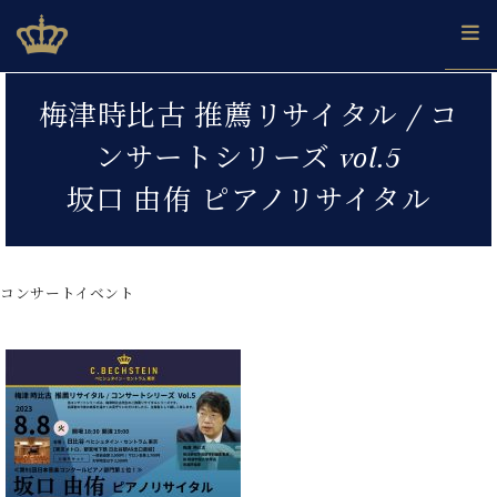
Skip
ベヒシュタインジャパン公式サイト
BECHSTEIN JAPAN Official Site
to
content
カ
梅津時比古 推薦リサイタル / コ
タ
ベ
ベ
ド
メ
企
ロ
ンサートシリーズ vol.5
C.
ヒ
ヒ
イ
ル
業
グ
ベ
シ
シ
ツ
マ
情
坂口 由侑 ピアノリサイタル
ヒ
ュ
ュ
の
ガ
報
シ
タ
展
タ
名
会
ュ
イ
示
イ
器
員
採
タ
ン
ン
ベ
登
用
コンサートイベント
イ
で、
の
ヒ
録
情
ン
ピ
演
グ
シ
ご
報
コ
ア
奏
ラ
ュ
案
ン
ノ
し
ン
タ
内
サ
技
ベ
た
ド
イ
ー
術
ヒ
い！
ピ
ン
各
ト /
シ
学
ア
店
C.
ュ
び
ノ
ブ
舗
ベ
ベ
タ