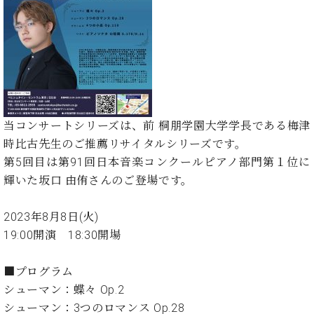
た
を
ラ
か
ヒ
ヒ
イ
い！
作
ン
ら
シ
シ
ン・
録
る
ド
の
ュ
ュ
サ
音
こ
ヒ
お
タ
タ
ロ
し
と
ス
知
イ
イ
ン
た
ト
ら
ン
ン
会
い！
音
リ
せ
レ
の
員
と
色
ー
(入
ジ
秘
い
当コンサートシリーズは、前 桐朋学園大学学長である梅津
と
荷
デ
密
う
時比古先生のご推薦リサイタルシリーズです。
ベ
タ
情
ン
音
方
ヒ
第5回目は第91回日本音楽コンクールピアノ部門第１位に
ッ
報
ス
楽
は、
シ
チ
等)
輝いた坂口 由侑さんのご登場です。
ニ
家
お
ュ
ュ
達
近
タ
ー
ベ
の
プ
2023年8月8日(火)
く
C.
イ
ス・
ヒ
声
レ
の
19:00開演 18:30開場
ベ
ン・
イ
シ
ス
直
ヒ
ジ
ベ
ュ
リ
営
シ
ベ
ャ
■プログラム
ン
タ
リ
店
ュ
ヒ
パ
ト
シューマン：蝶々 Op.2
イ
ー
舗
タ
シ
ン
シューマン：3つのロマンス Op.28
ン・
ス
ま