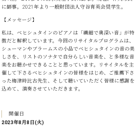
ト
ジオ
に師事。2021年より一般財団法人守谷育英会奨学生。
ピ
レン
ア
タル
【メッセージ】
ノ
ホー
ル・
私は、ベヒシュタインのピアノは「繊細で奥深い音」が特
C.
スタ
徴だと解釈しています。今回のリサイタルプログラムは、
ベ
ジオ
シューマンやブラームスの小品でベヒシュタインの音の美
ヒ
空き
しさを、リストのソナタで自分らしい音楽を、と多様な音
シ
状況
ュ
楽をお聴かせできることと思っています。リサイタルを主
動
タ
画
催して下さるベヒシュタインの皆様をはじめ、ご推薦下さ
イ
収
った梅津時比古先生、そして聴いていただく皆様に感謝を
ン
録
込めて、演奏させていただきます。
レ
サ
ジ
ー
デ
ビ
ン
ス
開催日
ス
音
2023年8月8日(火)
ア
楽
ッ
教