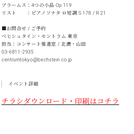
イ
ュ
ブ
ジ
(お
で
ブラームス：4つの小品 Op.119
ン
タ
ロ
正
ャ
知
リスト ：ピアノソナタ ロ短調 S.178 / R.21
コ
イ
グ
オンライン試弾
規
パ
ら
ン
ン
デ
ン
せ・
メルマガ登録
サ
の
ィ
■お問合せ / ご予約
の
メ
ー
音
ー
ベヒシュタイン・セントラム 東京
取
デ
趣
ト
色
ラ
り
ィ
担当：コンサート推進室 / 北濃・山田
味
/
ー・
組
ア
03-6811-2935
か
C.
取
ベ
み
情
ら
centrumtokyo@bechstein.co.jp
ベ
扱
ヒ
報)
本
ヒ
店
シ
格
シ
ピ
ュ
的
ュ
ア
キ
タ
イベント詳細
に
タ
ノ
ャ
店
イ
学
イ
製
ン
舗・
ン
ぶ
ン
造
ペ
サ
チラシダウンロード・印刷はコチラ
を
方
レ
番
ー
ロ
弾
ま
ジ
号
ン
ン・
く
で
デ
調
前
大
ン
律
に
コ
歓
ス