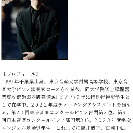
ン
迎。
サ
ベ
会
ベヒ
ー
C.
ヒ
社
シュ
ト
ベ
シ
案
ヒ
タイ
ュ
内
シ
タ
レ
ン・
ュ
イ
ッ
シュ
タ
お
ン・
ス
イ
ーレ
問
シ
ン
ン
合
ュ
イ
音楽
コ
せ
ー
ベ
教室
ン
【プロフィール】
レ
ン
サ
1999 年千葉県出身。東京音楽大学付属高等学校、東京音
ト
ー
楽大学ピアノ演奏家コースを卒業後、同大学院修士課程器
納
ベ
ト
楽専攻鍵盤楽器研究領域( ピアノ) 2 年に特別特待奨学生と
入
代
ヒ
グ
シ
実
理
して在学中。2 0 2 2 年度ティーチングアシスタントを務め
ラ
ュ
績
店
ン
る。第2 0 回東京音楽コンクールピアノ部門第2 位。第9 1
タ
ホ
主
ド
回日本音楽コンクールピアノ部門第3 位。2 0 2 3 年度宗次
イ
ー
催
ピ
ン
エンジェル基金奨学生。これまでに吉井恭子、石岡千弘、
ル・
イ
ア