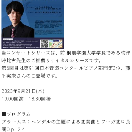
た
を
ラ
か
ヒ
ヒ
イ
い！
作
ン
ら
シ
シ
ン・
録
る
ド
の
ュ
ュ
サ
音
こ
ヒ
お
タ
タ
ロ
し
と
ス
知
イ
イ
ン
た
ト
ら
ン
ン
会
い！
音
リ
せ
レ
の
員
と
色
ー
(入
ジ
秘
い
当コンサートシリーズは、前 桐朋学園大学学長である梅津
と
荷
デ
密
う
時比古先生のご推薦リサイタルシリーズです。
ベ
タ
情
ン
音
方
ヒ
第6回目は第91回日本音楽コンクールピアノ部門第3位、藤
ッ
報
ス
楽
は、
シ
チ
等)
平実来さんのご登場です。
ニ
家
お
ュ
ュ
達
近
タ
ー
ベ
の
プ
2023年9月21日(木)
く
C.
イ
ス・
ヒ
声
レ
の
19:00開演 18:30開場
ベ
ン・
イ
シ
ス
直
ヒ
ジ
ベ
ュ
リ
営
シ
ベ
ャ
■プログラム
ン
タ
リ
店
ュ
ヒ
パ
ト
ブラームス：ヘンデルの主題による変奏曲とフーガ変ロ⾧
イ
ー
舗
タ
シ
ン
調O p . 2 4
ン・
ス
ま