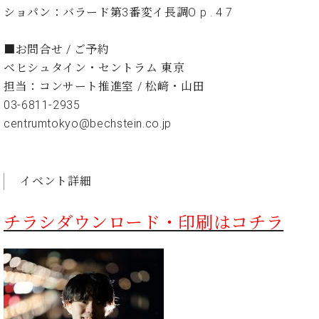
イ
ュ
ブ
ジ
(お
で
ショパン：バラード第3番変イ⾧調O p . 4 7
ン
タ
ロ
正
ャ
知
コ
イ
グ
オンライン試弾
規
パ
ら
ン
ン
■お問合せ / ご予約
デ
ン
せ・
メルマガ登録
サ
の
ィ
ベヒシュタイン・セントラム 東京
の
メ
ー
音
ー
担当：コンサート推進室 / 松﨑・山田
取
デ
趣
ト
色
ラ
り
ィ
03-6811-2935
味
/
ー・
組
ア
centrumtokyo@bechstein.co.jp
か
C.
取
ベ
み
情
ら
ベ
扱
ヒ
報)
本
ヒ
店
シ
格
シ
ピ
ュ
イベント詳細
的
ュ
ア
キ
タ
に
タ
ノ
ャ
店
イ
チラシダウンロード・印刷はコチラ
学
イ
製
ン
舗・
ン
ぶ
ン
造
ペ
サ
を
方
レ
番
ー
ロ
弾
ま
ジ
号
ン
ン・
く
で
デ
調
前
大
ン
律
に
コ
歓
ス