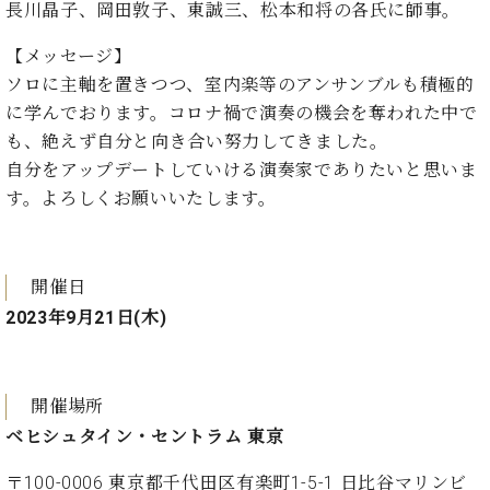
・
⾧川晶子、岡田敦子、東誠三、松本和将の各氏に師事。
ス
ベ
ノ
セ
タ
ン
ン
【メッセージ】
ジ
ト
ト
C.
ソロに主軸を置きつつ、室内楽等のアンサンブルも積極的
オ
ラ
ベ
ム
に学んでおります。コロナ禍で演奏の機会を奪われた中で
ヒ
コ
東
シ
も、絶えず自分と向き合い努力してきました。
納
ン
京
ュ
入
ク
自分をアップデートしていける演奏家でありたいと思いま
タ
実
ー
す。よろしくお願いいたします。
イ
績
ル
店
ン
音
長
コ
楽
ご
音
ン
開催日
教
挨
楽
サ
室
拶
2023年9月21日(木)
教
ー
展
室
ト
示
ご
ア
情
愛
ッ
開催場所
報
用
プ
ホー
ベヒシュタイン・セントラム 東京
者
ラ
ル・
の
イ
スタ
〒100-0006 東京都千代田区有楽町1-5-1 日比谷マリンビ
声