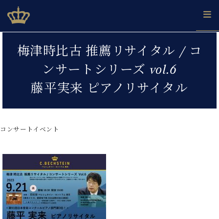
Skip
ベヒシュタインジャパン公式サイト
BECHSTEIN JAPAN Official Site
to
content
カ
梅津時比古 推薦リサイタル / コ
タ
ベ
ベ
ド
メ
企
ロ
ンサートシリーズ vol.6
C.
ヒ
ヒ
イ
ル
業
グ
ベ
シ
シ
ツ
マ
情
藤平実来 ピアノリサイタル
ヒ
ュ
ュ
の
ガ
報
シ
タ
展
タ
名
会
ュ
イ
示
イ
器
員
採
タ
ン
ン
ベ
登
用
コンサートイベント
イ
で、
の
ヒ
録
情
ン
ピ
演
グ
シ
ご
報
コ
ア
奏
ラ
ュ
案
ン
ノ
し
ン
タ
内
サ
技
ベ
た
ド
イ
ー
術
ヒ
い！
ピ
ン
各
ト /
シ
学
ア
店
C.
ュ
び
ノ
ブ
舗
ベ
ベ
タ