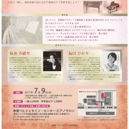
た
を
ラ
か
ヒ
ヒ
イ
い！
作
ン
ら
シ
シ
ン・
録
る
ド
の
ュ
ュ
サ
音
こ
ヒ
お
タ
タ
ロ
し
と
ス
知
イ
イ
ン
た
ト
ら
ン
ン
会
い！
音
リ
せ
レ
の
員
と
色
ー
(入
ジ
秘
い
と
荷
デ
密
う
ベ
タ
情
ン
音
方
ヒ
ッ
報
ス
楽
は、
シ
チ
等)
ニ
家
お
ュ
ュ
達
近
タ
ー
ベ
の
プ
く
C.
イ
ス・
ヒ
声
レ
の
ベ
ン・
イ
シ
ス
直
ヒ
ジ
ベ
ュ
リ
営
シ
ベ
ャ
ン
タ
リ
店
ュ
ヒ
パ
ト
イ
ー
舗
タ
シ
ン
ン・
ス
ま