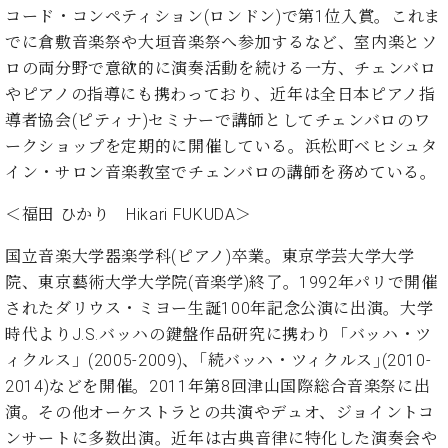
ン
迎。
コード・コンペティション(ロンドン)で第1位入賞。これま
サ
ベ
会
ベヒ
でに倉敷音楽祭や大垣音楽祭へ参加するなど、室内楽とソ
ー
C.
ヒ
社
シュ
ト
ロの両分野で意欲的に演奏活動を続ける一方、チェンバロ
ベ
シ
案
ヒ
タイ
やピアノの指導にも携わっており、近年は全日本ピアノ指
ュ
内
シ
導者協会(ピティナ)セミナーで講師としてチェンバロのワ
タ
レ
ン・
ュ
イ
ッ
ークショップを定期的に開催している。浜松町ベヒシュタ
シュ
タ
お
ン・
ス
イン・サロン音楽教室でチェンバロの講師を務めている。
イ
ーレ
問
シ
ン
ン
合
ュ
イ
音楽
＜福田 ひかり Hikari FUKUDA＞
コ
せ
ー
ベ
教室
ン
レ
ン
国立音楽大学器楽学科(ピアノ)卒業。東京学芸大学大学
サ
ト
院、東京藝術大学大学院(音楽学)終了。1992年パリで開催
ー
納
されたダリウス・ミヨー生誕100年記念公演に出演。大学
ベ
ト
入
代
ヒ
グ
時代よりJ.S.バッハの鍵盤作品研究に携わり「バッハ・ツ
シ
実
理
ラ
ィクルス」(2005-2009)、｢続バッハ・ツィクルス｣(2010-
ュ
績
店
ン
2014)などを開催。2011年第8回津山国際総合音楽祭に出
タ
ホ
主
ド
イ
演。その他オーケストラとの共演やデュオ、ジョイントコ
ー
催
ピ
ン
ル・
イ
ンサートに多数出演。近年は古典音律に特化した演奏会や
ア