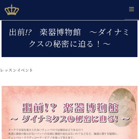
Skip
ベヒシュタインジャパン公式サイト
BECHSTEIN JAPAN Official Site
to
content
カ
出前!? 楽器博物館 ～ダイナミ
タ
ベ
ベ
ド
メ
企
ロ
クスの秘密に迫る！～
C.
ヒ
ヒ
イ
ル
業
グ
ベ
シ
シ
ツ
マ
情
ヒ
ュ
ュ
の
ガ
報
シ
タ
展
タ
名
会
ュ
レッスンイベント
イ
示
イ
器
員
採
タ
ン
ン
ベ
登
用
イ
で、
の
ヒ
録
情
ン
ピ
演
グ
シ
ご
報
コ
ア
奏
ラ
ュ
案
ン
ノ
し
ン
タ
内
サ
技
ベ
た
ド
イ
ー
術
ヒ
い！
ピ
ン
各
ト /
シ
学
ア
店
C.
ュ
び
ノ
ブ
舗
ベ
ベ
タ