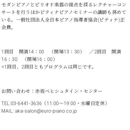
・
ス
ベ
モダンピアノとピリオド楽器の接点を探るレクチャーコン
ノ
セ
タ
ン
ン
サートを行うほかピティナピアノセミナーの講師も務めて
ジ
ト
ト
C.
いる。一般社団法人全日本ピアノ指導者協会(ピティナ)正
オ
ラ
ベ
会員。
ム
ヒ
コ
東
シ
納
ン
京
ュ
入
ク
タ
実
ー
1回目 開演14：00 （開場13：30） ／2回目 開演
イ
績
ル
店
16：30 （開場16：00）
ン
音
長
※1回目、2回目ともプログラムは同じです。
コ
楽
ご
音
ン
教
挨
楽
サ
室
拶
教
ー
展
お問い合わせ：赤坂ベヒシュタイン・センター
室
ト
示
ご
ア
情
TEL:03-6441-3636（11:00～19:00・水曜日定休）
愛
ッ
報
用
MAIL: aka-salon@euro-piano.co.jp
プ
ホー
者
ラ
ル・
の
イ
スタ
声