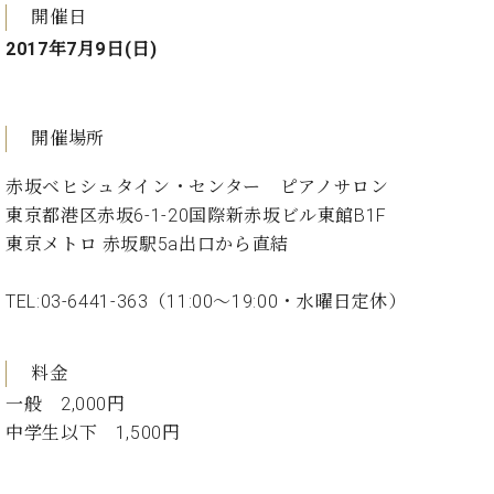
ト
ジオ
開催日
ピ
レン
2017年7月9日(日)
ア
タル
ノ
ホー
ル・
C.
スタ
開催場所
ベ
ジオ
ヒ
空き
赤坂ベヒシュタイン・センター ピアノサロン
シ
状況
東京都港区赤坂6-1-20国際新赤坂ビル東館B1F
ュ
動
東京メトロ 赤坂駅5a出口から直結
タ
画
イ
収
TEL:03-6441-363（11:00～19:00・水曜日定休）
ン
録
レ
サ
ジ
ー
料金
デ
ビ
ン
ス
一般 2,000円
ス
音
中学生以下 1,500円
ア
楽
ッ
教