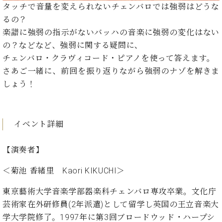
イ
ュ
ブ
タッチで音量を変えられないチェンバロでは強弱はどうな
ジ
(お
で
ン
タ
ロ
正
ャ
知
るの？
コ
イ
グ
オンライン試弾
規
パ
ら
楽譜に強弱の指示がないバッハの音楽に強弱の変化はない
ン
ン
デ
ン
せ・
メルマガ登録
サ
の
の？などなど、強弱に関する疑問に、
ィ
の
メ
ー
音
ー
チェンバロ・クラヴィコード・ピアノを使って答えます。
取
デ
趣
ト
色
ラ
さあご一緒に、前回を振り返りながら強弱のナゾを解きま
り
ィ
味
/
ー・
組
ア
しょう！
か
C.
取
ベ
み
情
ら
ベ
扱
ヒ
報)
本
ヒ
店
シ
格
シ
ピ
イベント詳細
ュ
的
ュ
ア
キ
タ
に
タ
ノ
ャ
店
イ
【演奏者】
学
イ
製
ン
舗・
ン
ぶ
ン
造
ペ
サ
を
＜菊池 香緒里 Kaori KIKUCHI＞
方
レ
番
ー
ロ
弾
ま
ジ
号
ン
ン・
く
東京藝術大学音楽学部器楽科チェンバロ専攻卒業。文化庁
で
デ
調
前
芸術家在外研修員(2年派遣)として留学し英国の王立音楽大
大
ン
律
に
コ
学大学院修了。1997年に第3回ブロードウッド・ハープシ
歓
ス