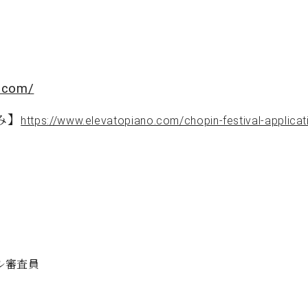
o.com/
み】
https://www.elevatopiano.com/chopin-festival-applicat
ル審査員