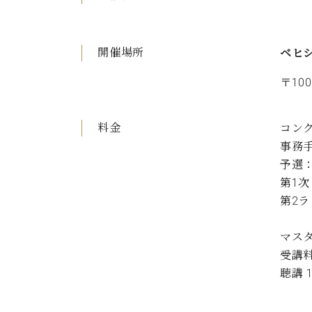
開催場所
ベヒ
〒10
料金
コン
事務
予選：
第1次
第2ラ
マス
受講料
聴講 