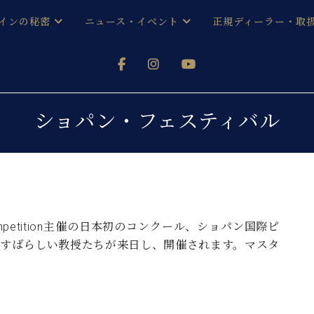
インの秘密
ニュース・イベント
正規ディーラー・取
アノを
器ベヒシュタイン
メルマガ会員登録ご案内
い！ という方は、お近くの直営店舗まで
オンライン試弾
ン レジデンス
ストリー
各店舗からのお知らせ
ショパン・フェスティバル
(入荷情報等)
シューレ音楽教室
声
/
C.ベヒシュタイン レジデンス
取り組
プレスリリース
(お知らせ・メディア情報)
京
インの音色
キャンペーン
スタッフご挨拶
インを弾く前に
 Competition主催の日本初のコンクール、ショパン国際ピ
技術者紹介
、すばらしい教授たちが来日し、開催されます。マスタ
展示情報【ユーロピアノ特選
コンサート
イン・シューレ
イベント情報
八王子工房ブログ
レッスンイベント
ホール・スタジオ
アクセス
お問い合わせ