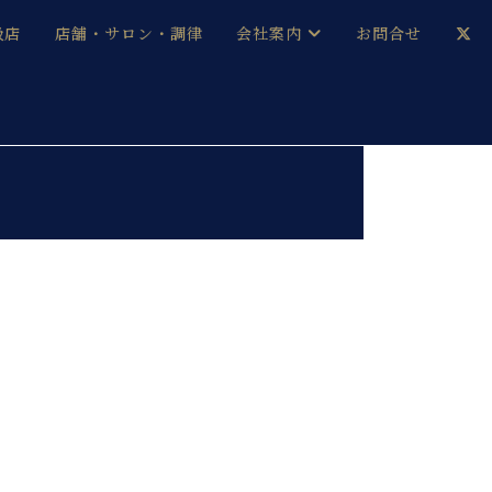
扱店
店舗・サロン・調律
会社案内
お問合せ
企業情報
メルマガ登録
採用情報
ベヒシュタイン・サロン会員
本社：八王子・技術営業センター
ベヒシュタイン・ジャパンブログ
中古】