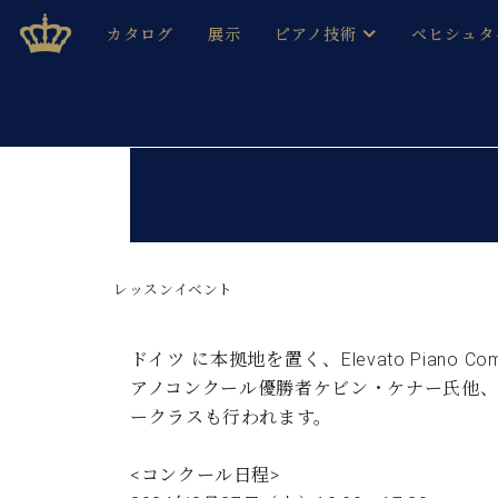
Skip
ベヒシュタインジャパン公式サイト
BECHSTEIN JAPAN Official Site
カタログ
展示
ピアノ技術
ベヒシュタ
to
content
ベヒシュタインのグランドピ
ドイツの名
作ること
ベヒシュタインで、 演奏したい！ 学びたい！ 録音した
C.ベヒシュタイン コンサート / C.ベヒシュタイ
ブランドヒ
音色とタッチ
ベヒシュタイン・
趣味から本格的に学ぶ方まで大歓迎。
音楽家達の
C.ベヒシュタイン コンサート
ベヒシュタイン・ジャパンの
み
ベヒシュタイン・セントラム 東
レッスンイベント
ベヒシュタ
ピアノ製造番号
店長ご挨拶
ベヒシュタ
ドイツ に本拠地を置く、Elevato Piano
展示情報
アノコンクール優勝者ケビン・ケナー氏他
ホール・スタジオレンタル
ベヒシュタ
ークラスも行われます。
ホール・スタジオ空き状況
動画収録サービス
納入実績 
音楽教室
<コンクール日程>
ピアノのコンシェルジュ