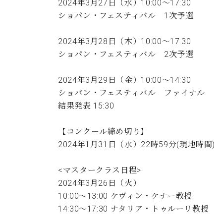
2024年3月27日（水）10:00～17:30
C.ベヒシュタイン コンサート
アクセス
納入実績 
ショパン・フェスティバル 1次予選
グランドピアノ
セントラム東京のご案内(PDF)
お問い合わせ
ご愛用者の
2024年3月28日（木）10:00～17:30
C.ベヒシュタイン アカデミー
ショパン・フェスティバル 2次予選
アーティストカスタマーサービス(
W.ホフマン プロフェッショナル
2024年3月29日（金）10:00～14:30
アフターサービス(調律)
ショパン・フェスティバル ファイナル
W.ホフマン トラディション
調律師紹介
結果発表 15:30
調律料金表
お問い合わせ
W.ホフマン ヴィジョン
【コンクール締め切り】
尾山調律師のブログ Die Musikgasse（音楽の小道）
2024年1月31日（水）22時59分(現地時間)
C.BECHSTEIN Digital(ベヒシュタイン デジタル)
<マスタークラス日程>
2024年3月26日（火）
10:00～13:00 ケヴィン・ケナー教授
14:30～17:30 ナタリア・トゥルーリ教授