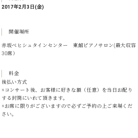
ー
内
2017年2月3日(金)
(PDF)
W.
お
ホ
問
フ
開催場所
い
マ
合
ン
赤坂ベヒシュタインセンター 東館ピアノサロン(最大収容
わ
プ
30席）
せ
ロ
フ
ェ
料金
本
ッ
後払い方式
社
シ
：
※コンサート後、お客様に好きな額（任意）を当日お配り
ョ
八
する封筒にいれて頂きます。
ナ
王
ル
※お席に限りがございますので必ずご予約の上ご来場くだ
子
・
さい。
技
W.
術
ホ
営
フ