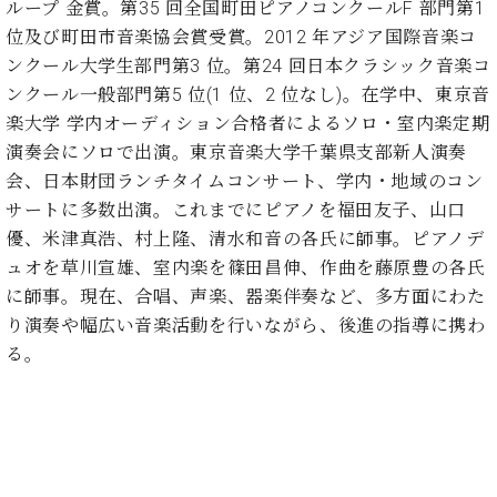
・
ループ 金賞。第35 回全国町田ピアノコンクールF 部門第1
ス
ベ
ノ
セ
位及び町田市音楽協会賞受賞。2012 年アジア国際音楽コ
タ
ン
ン
ジ
ト
ンクール大学生部門第3 位。第24 回日本クラシック音楽コ
ト
C.
オ
ラ
ベ
ンクール一般部門第5 位(1 位、2 位なし)。在学中、東京音
ム
ヒ
コ
楽大学 学内オーディション合格者によるソロ・室内楽定期
東
シ
納
ン
演奏会にソロで出演。東京音楽大学千葉県支部新人演奏
京
ュ
入
ク
会、日本財団ランチタイムコンサート、学内・地域のコン
タ
実
ー
サートに多数出演。これまでにピアノを福田友子、山口
イ
績
ル
店
優、米津真浩、村上隆、清水和音の各氏に師事。ピアノデ
ン
音
長
コ
ュオを草川宣雄、室内楽を篠田昌伸、作曲を藤原豊の各氏
楽
ご
音
ン
教
挨
に師事。現在、合唱、声楽、器楽伴奏など、多方面にわた
楽
サ
室
拶
り演奏や幅広い音楽活動を行いながら、後進の指導に携わ
教
ー
展
室
る。
ト
示
ご
ア
情
愛
ッ
報
用
プ
ホー
者
ラ
ル・
の
イ
スタ
声