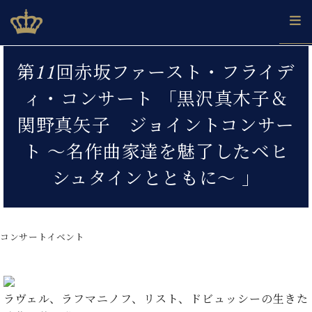
Skip
ベヒシュタインジャパン公式サイト
BECHSTEIN JAPAN Official Site
to
content
カ
第11回赤坂ファースト・フライデ
タ
ベ
ベ
ド
メ
企
ロ
ィ・コンサート 「黒沢真木子＆
C.
ヒ
ヒ
イ
ル
業
グ
ベ
シ
シ
ツ
マ
情
関野真矢子 ジョイントコンサー
ヒ
ュ
ュ
の
ガ
報
シ
タ
展
タ
名
会
ト ～名作曲家達を魅了したベヒ
ュ
イ
示
イ
器
員
採
タ
シュタインとともに～ 」
ン
ン
ベ
登
用
イ
で、
の
ヒ
録
情
ン
ピ
演
グ
シ
ご
報
コ
ア
奏
ラ
ュ
案
ン
ノ
し
コンサートイベント
ン
タ
内
サ
技
ベ
た
ド
イ
ー
術
ヒ
い！
ピ
ン
各
ト /
シ
学
ア
店
C.
ュ
び
ラヴェル、ラフマニノフ、リスト、ドビュッシーの生きた
ノ
ブ
舗
ベ
ベ
タ