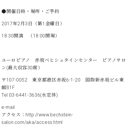
ト
ジオ
ピ
レン
●開催日時・場所・ご予約
ア
タル
ノ
ホー
2017年2月3日（第1金曜日）
ル・
C.
18:30開演 （18:00開場）
スタ
ベ
ジオ
ヒ
空き
シ
状況
ユーロピアノ 赤坂ベヒシュタインセンター ピアノサロ
ュ
動
タ
ン(最大収容30席）
画
イ
収
ン
〒107-0052 東京都港区赤坂6-1-20 国際新赤坂ビル東
録
レ
サ
館B1F
ジ
ー
Tel:03-6441-3636(水定休)
デ
ビ
ン
ス
e-mail:
ス
音
アクセス：
http://www.bechstein-
ア
楽
salon.com/aka/access.html
ッ
教