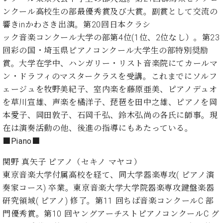
ン
迎。
ンクール高校生の部最優秀賞及び大賞。副賞として交流の
サ
ベ
会
ベヒ
ー
C.
響きinかわさき出演。第20回日本クラシ
ヒ
社
シュ
ト
ベ
ック音楽コンクール大学の部第4位(1位、2位なし）。第23
シ
案
ヒ
タイ
ュ
回彩の国・埼玉県ピアノコンクール大学生の部特別奨励
内
シ
タ
レ
ン・
賞。大学在学中、ハンガリー・リスト音楽院にてカールマ
ュ
イ
ッ
シュ
ン・ドラフィのマスタークラスを受講。これまでにソルフ
タ
お
ン・
ス
ェージュを牧野美紀子、室内楽を藤原亜美、ピアノデュオ
イ
ーレ
問
シ
ン
ン
を草川宣雄、声楽を橘洋子、琵琶を田中之雄、ピアノを岡
合
ュ
イ
音楽
コ
せ
本愛子、岡田敦子、石岡千弘、鈴木弘尚の各氏に師事。現
ー
ベ
教室
ン
レ
ン
在は演奏活動の他、後進の指導にもあたっている。
サ
ト
■Piano■
ー
納
ベ
ト
関野 真矢子 ピアノ（セキノ マヤコ）
入
代
ヒ
グ
シ
実
理
東京音楽大学付属高校を経て、同大学器楽専攻( ピアノ演
ラ
ュ
績
店
奏家コース) 卒業。東京音楽大学大学院器楽専攻鍵盤楽器
ン
タ
ホ
主
ド
研究領域( ピアノ) 修了。第11 回ちば音楽コンクールC 部
イ
ー
催
ピ
門優秀賞。第10 回ヤングアーチストピアノコンクールC グ
ン
ル・
イ
ア