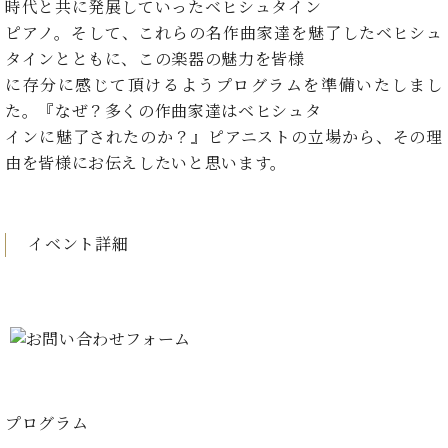
た
を
時代と共に発展していったベヒシュタイン
ラ
か
ヒ
ヒ
イ
い！
作
ピアノ。そして、これらの名作曲家達を魅了したベヒシュ
ン
ら
シ
シ
ン・
録
る
ド
の
タインとともに、この楽器の魅力を皆様
ュ
ュ
サ
音
こ
ヒ
お
タ
に存分に感じて頂けるようプログラムを準備いたしまし
タ
ロ
し
と
ス
知
イ
イ
ン
た。『なぜ？多くの作曲家達はベヒシュタ
た
ト
ら
ン
ン
会
い！
インに魅了されたのか？』ピアニストの立場から、その理
音
リ
せ
レ
の
員
と
由を皆様にお伝えしたいと思います。
色
ー
(入
ジ
秘
い
と
荷
デ
密
う
ベ
タ
情
ン
音
方
ヒ
ッ
報
ス
楽
は、
イベント詳細
シ
チ
等)
ニ
家
お
ュ
ュ
達
近
タ
ー
ベ
の
プ
く
C.
イ
ス・
ヒ
声
レ
の
ベ
ン・
イ
シ
ス
直
ヒ
ジ
ベ
ュ
リ
営
シ
ベ
ャ
ン
タ
リ
店
ュ
ヒ
パ
ト
イ
ー
舗
プログラム
タ
シ
ン
ン・
ス
ま