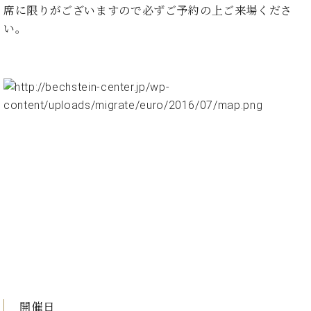
プ
室
席に限りがございますので必ずご予約の上ご来場くださ
ラ
ピ
い。
イ
ア
ト
ノ
ピ
の
ア
コ
ノ
ン
シ
ェ
C.
ル
ベ
ジ
ヒ
ュ
シ
ア
ュ
ク
タ
セ
イ
ス
ン
セン
ア
トラ
カ
ム東
デ
京の
ミ
開催日
ご案