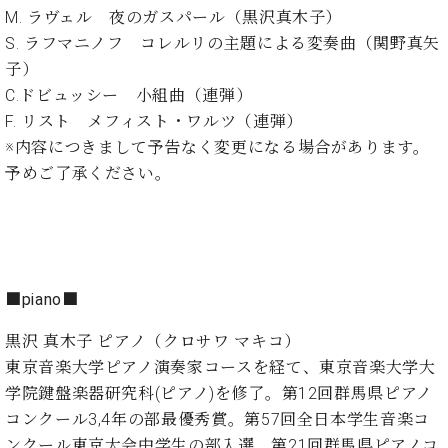
イ
ュ
ブ
ジ
(お
で
M. ラヴェル 夜のガスパール（黒沢真木子）
ン
タ
ロ
正
ャ
知
S. ラフマニノフ コレルリの主題による変奏曲（関野真矢
コ
イ
グ
オンライン試弾
規
パ
ら
ン
ン
子）
デ
ン
せ・
メルマガ登録
サ
の
ィ
C.ドビュッシー 小組曲（連弾）
の
メ
ー
音
ー
F. リスト メフィスト・ワルツ（連弾）
取
デ
趣
ト
色
ラ
り
ィ
※内容につきまして予告なく変更になる場合があります。
味
/
ー・
組
ア
予めご了承ください。
か
C.
取
ベ
み
情
ら
ベ
扱
ヒ
報)
本
ヒ
店
シ
格
シ
ピ
ュ
的
ュ
ア
キ
タ
に
タ
ノ
ャ
店
イ
■piano■
学
イ
製
ン
舗・
ン
ぶ
ン
造
ペ
サ
を
黒沢 真木子 ピアノ（クロサワ マキコ）
方
レ
番
ー
ロ
弾
東京音楽大学ピアノ演奏家コースを経て、東京音楽大学大
ま
ジ
号
ン
ン・
く
学院鍵盤楽器研究科(ピアノ)を修了。第12回群馬県ピアノ
で
デ
調
前
大
コンクール3,4年の部最優秀賞。第57回全日本学生音楽コ
ン
律
に
コ
歓
ス
ンクール東京大会中学生の部入選。第21回群馬県ピアノコ