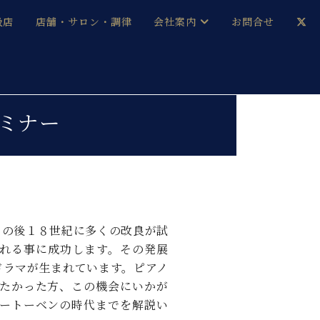
扱店
店舗・サロン・調律
会社案内
お問合せ
企業情報
メルマガ登録
採用情報
ミナー
ベヒシュタイン・サロン会員
本社：八王子・技術営業センター
ベヒシュタイン・ジャパンブログ
その後１８世紀に多くの改良が試
れる事に成功します。その発展
中古】
ドラマが生まれています。ピアノ
たかった方、この機会にいかが
ートーベンの時代までを解説い