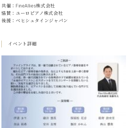
ン
迎。
共催：FineAllies株式会社
サ
ベ
会
ベヒ
ー
協賛：ユーロピアノ株式会社
C.
ヒ
社
シュ
ト
ベ
後援：ベヒシュタインジャパン
シ
案
ヒ
タイ
ュ
内
シ
タ
レ
ン・
ュ
イ
ッ
シュ
イベント詳細
タ
お
ン・
ス
イ
ーレ
問
シ
ン
ン
合
ュ
イ
音楽
コ
せ
ー
ベ
教室
ン
レ
ン
サ
ト
ー
納
ベ
ト
入
代
ヒ
グ
シ
実
理
ラ
ュ
績
店
ン
タ
ホ
主
ド
イ
ー
催
ピ
ン
ル・
イ
ア