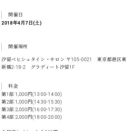
ト
ジオ
ピ
レン
開催日
ア
タル
ノ
2018年4月7日(土)
ホー
ル・
C.
スタ
ベ
ジオ
開催場所
ヒ
空き
シ
状況
汐留ベヒシュタイン・サロン 〒105-0021 東京都港区東
ュ
動
新橋2-18-2 グラディート汐留1F
タ
画
イ
収
ン
録
料金
レ
サ
ジ
ー
第1部:1,000円(13:00-14:00)
デ
ビ
第2部:1,000円(14:30-15:30)
ン
ス
第3部:2,000円(16:00-17:30)
ス
音
第4部:2,000円(18:00-20:00)
ア
楽
ッ
教