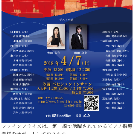
た
を
ラ
か
ヒ
ヒ
イ
い！
作
ン
ら
シ
シ
ン・
録
る
ド
の
ュ
ュ
サ
音
こ
ヒ
お
タ
タ
ロ
し
と
ス
知
イ
イ
ン
た
ト
ら
ン
ン
会
い！
音
リ
せ
レ
の
員
と
色
ー
(入
ジ
秘
い
と
荷
デ
密
う
ベ
タ
情
ン
音
方
ヒ
ッ
報
ス
楽
は、
シ
チ
等)
ニ
家
お
ュ
ュ
達
近
タ
ー
ベ
の
プ
く
C.
イ
ス・
ヒ
声
レ
の
ベ
ン・
イ
シ
ス
直
ヒ
ジ
ベ
ュ
リ
営
シ
ベ
ャ
ン
タ
リ
店
ュ
ヒ
パ
ト
イ
ー
舗
ファインアライズは、第一線で活躍されているピアノ指導
タ
シ
ン
ン・
ス
ま