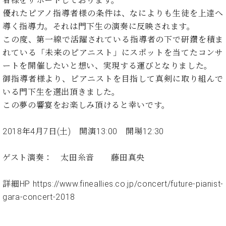
者様をサポートしております。
イ
ュ
ブ
ジ
(お
で
ン
タ
ロ
優れたピアノ指導者様の条件は、なによりも生徒を上達へ
正
ャ
知
コ
イ
グ
オンライン試弾
規
導く指導力。それは門下生の演奏に反映されます。
パ
ら
ン
ン
デ
この度、第一線で活躍されている指導者の下で研鑽を積ま
ン
せ・
メルマガ登録
サ
の
ィ
の
メ
れている「未来のピアニスト」にスポットを当てたコンサ
ー
音
ー
取
デ
ートを開催したいと想い、実現する運びとなりました。
趣
ト
色
ラ
り
ィ
味
/
御指導者様より、ピアニストを目指して真剣に取り組んで
ー・
組
ア
か
C.
取
いる門下生を選出頂きました。
ベ
み
情
ら
ベ
扱
ヒ
この夢の響宴をお楽しみ頂けると幸いです。
報)
本
ヒ
店
シ
格
シ
ピ
ュ
2018年4月7日(土) 開演13:00 開場12:30
的
ュ
ア
キ
タ
に
タ
ノ
ャ
店
イ
学
イ
製
ン
舗・
ゲスト演奏： 太田糸音 藤田真央
ン
ぶ
ン
造
ペ
サ
を
方
レ
番
ー
ロ
弾
詳細HP https://www.fineallies.co.jp/concert/future-pianist-
ま
ジ
号
ン
ン・
く
gara-concert-2018
で
デ
調
前
大
ン
律
に
コ
歓
ス