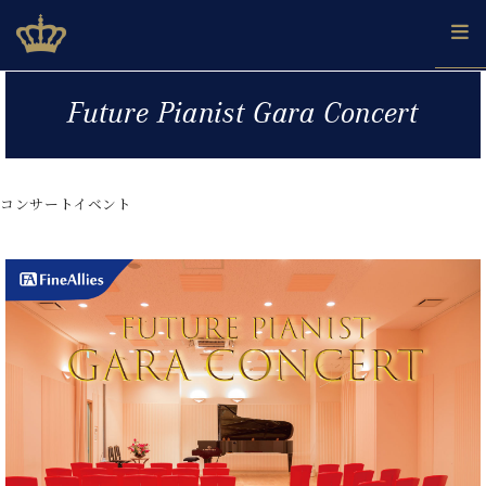
Skip
ベヒシュタインジャパン公式サイト
BECHSTEIN JAPAN Official Site
to
content
カ
Future Pianist Gara Concert
タ
ベ
ベ
ド
メ
企
ロ
C.
ヒ
ヒ
イ
ル
業
グ
ベ
シ
シ
ツ
マ
情
ヒ
ュ
ュ
の
ガ
報
コンサートイベント
シ
タ
展
タ
名
会
ュ
イ
示
イ
器
員
採
タ
ン
ン
ベ
登
用
イ
で、
の
ヒ
録
情
ン
ピ
演
グ
シ
ご
報
コ
ア
奏
ラ
ュ
案
ン
ノ
し
ン
タ
内
サ
技
ベ
た
ド
イ
ー
術
ヒ
い！
ピ
ン
各
ト /
シ
学
ア
店
C.
ュ
び
ノ
ブ
舗
ベ
ベ
タ