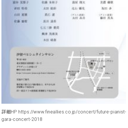
・
ス
ベ
ノ
セ
タ
ン
ン
ジ
ト
ト
C.
オ
ラ
ベ
ム
ヒ
コ
東
シ
納
ン
京
ュ
入
ク
タ
実
ー
イ
績
ル
店
ン
音
長
コ
楽
ご
音
ン
教
挨
楽
サ
室
拶
教
ー
展
室
ト
示
ご
ア
情
愛
ッ
報
用
詳細HP
https://www.fineallies.co.jp/concert/future-pianist-
プ
ホー
者
ラ
gara-concert-2018
ル・
の
イ
スタ
声