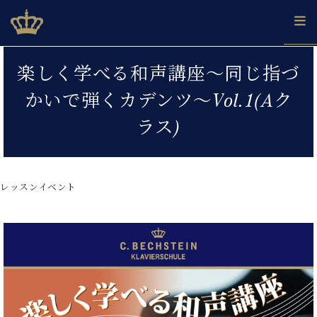
Skip
ベヒシュタインジャパン公式サイト
BECHSTEIN JAPAN Official Site
to
content
カ
楽しく学べる和声講座～同じ指づ
タ
ベ
ベ
ド
メ
企
ロ
かいで弾くカデンツ～Vol.1(Aク
C.
ヒ
ヒ
イ
ル
業
グ
ベ
シ
シ
ツ
マ
情
ラス)
ヒ
ュ
ュ
の
ガ
報
シ
タ
展
タ
名
会
ュ
イ
示
イ
器
員
採
タ
ン
ン
ベ
登
用
レッスンイベント
イ
で、
の
ヒ
録
情
ン
ピ
演
グ
シ
ご
報
コ
ア
奏
ラ
ュ
案
ン
ノ
し
ン
タ
内
サ
技
ベ
た
ド
イ
ー
術
ヒ
い！
ピ
ン
各
ト /
シ
学
ア
店
C.
ュ
び
ノ
ブ
舗
ベ
ベ
タ