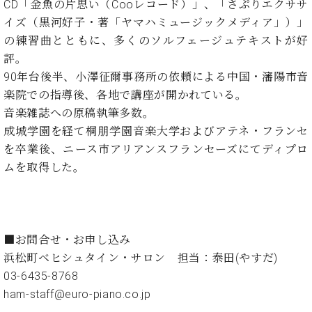
CD「金魚の片思い（Cooレコード）」、「さぷりエクササ
ト
ジオ
ピ
イズ（黒河好子・著「ヤマハミュージックメディア」）」
レン
ア
タル
の練習曲とともに、多くのソルフェージュテキストが好
ノ
ホー
評。
ル・
90年台後半、小澤征爾事務所の依頼による中国・瀋陽市音
C.
スタ
楽院での指導後、各地で講座が開かれている。
ベ
ジオ
音楽雑誌への原稿執筆多数。
ヒ
空き
シ
成城学園を経て桐朋学園音楽大学およびアテネ・フランセ
状況
ュ
動
を卒業後、ニース市アリアンスフランセーズにてディプロ
タ
画
ムを取得した。
イ
収
ン
録
レ
サ
ジ
ー
デ
ビ
■お問合せ・お申し込み
ン
ス
浜松町ベヒシュタイン・サロン 担当：泰田(やすだ)
ス
音
03-6435-8768
ア
楽
ham-staff@euro-piano.co.jp
ッ
教