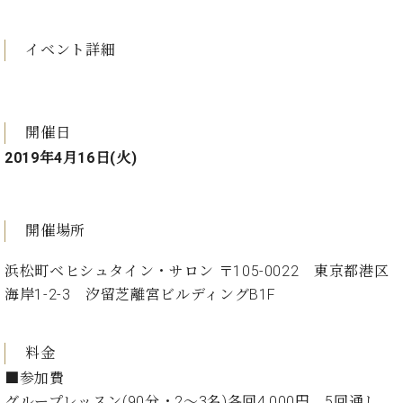
プ
室
ラ
ピ
イ
ア
イベント詳細
ト
ノ
ピ
の
ア
コ
ノ
ン
開催日
シ
2019年4月16日(火)
ェ
C.
ル
ベ
ジ
ヒ
ュ
シ
開催場所
ア
ュ
ク
タ
浜松町ベヒシュタイン・サロン 〒105-0022 東京都港区
セ
イ
海岸1-2-3 汐留芝離宮ビルディングB1F
ス
ン
セン
ア
トラ
カ
料金
ム東
デ
■参加費
京の
ミ
グループレッスン(90分・2～3名)各回4,000円 5回通し
ご案