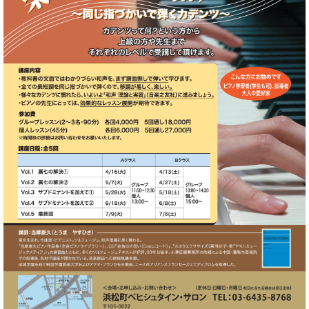
た
を
ラ
か
ヒ
ヒ
イ
い！
作
ン
ら
シ
シ
ン・
録
る
ド
の
ュ
ュ
サ
音
こ
ヒ
お
タ
タ
ロ
し
と
ス
知
イ
イ
ン
た
ト
ら
ン
ン
会
い！
音
リ
せ
レ
の
員
と
色
ー
(入
ジ
秘
い
と
荷
デ
密
う
ベ
タ
情
ン
音
方
ヒ
ッ
報
ス
楽
は、
シ
チ
等)
ニ
家
お
ュ
ュ
達
近
タ
ー
ベ
の
プ
く
C.
イ
ス・
ヒ
声
レ
の
ベ
ン・
イ
シ
ス
直
ヒ
ジ
ベ
ュ
リ
営
シ
ベ
ャ
ン
タ
リ
店
ュ
ヒ
パ
ト
イ
ー
舗
タ
シ
ン
ン・
ス
ま