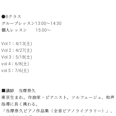
・
ス
ベ
ノ
セ
タ
ン
ン
ジ
ト
ト
C.
●Bクラス
オ
ラ
ベ
グループレッスン13:00～14:30
ム
ヒ
コ
個人レッスン 15:00～
東
シ
納
ン
京
ュ
入
ク
Vol.1：4/13(土)
タ
実
ー
イ
Vol.2：4/27(土)
績
ル
店
ン
音
長
Vol.3：5/18(土)
コ
楽
ご
vol.4：6/8(土)
音
ン
教
挨
vol.5：7/6(土)
楽
サ
室
拶
教
ー
展
室
ト
示
ご
ア
■講師 当摩泰久
情
愛
ッ
報
東京生まれ。作曲家・ピアニスト。ソルフェージュ、和声
用
プ
ホー
指導に長く携わる。
者
ラ
ル・
の
「当摩泰久ピアノ作品集（全音ピアノライブラリー）」、
イ
スタ
声