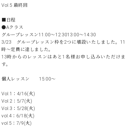
ン
迎。
Vol.5 最終回
サ
ベ
会
ベヒ
ー
C.
ヒ
社
シュ
ト
ベ
■日程
シ
案
ヒ
タイ
●Aクラス
ュ
内
シ
タ
レ
グループレッスン11:00～12:3013:00～14:30
ン・
ュ
イ
ッ
3/23 グループレッスン枠を2つに増設いたしました。11
シュ
タ
お
ン・
ス
時～定員に達しました。
イ
ーレ
問
シ
ン
13時からのレッスンはあと1名様お申し込みいただけま
ン
合
ュ
イ
音楽
コ
す。
せ
ー
ベ
教室
ン
レ
ン
サ
ト
個人レッスン 15:00～
ー
納
ベ
ト
入
代
ヒ
Vol.1：4/16(火)
グ
シ
実
理
ラ
Vol.2：5/7(火)
ュ
績
店
ン
Vol.3：5/28(火)
タ
ホ
主
ド
vol.4：6/18(火)
イ
ー
催
ピ
ン
vol.5：7/9(火)
ル・
イ
ア