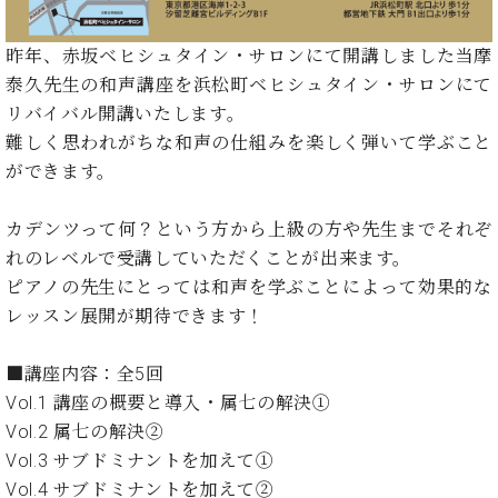
イ
ュ
ブ
ジ
(お
で
ン
タ
ロ
正
ャ
知
コ
イ
グ
オンライン試弾
規
昨年、赤坂ベヒシュタイン・サロンにて開講しました当摩
パ
ら
ン
ン
デ
泰久先生の和声講座を浜松町ベヒシュタイン・サロンにて
ン
せ・
メルマガ登録
サ
の
ィ
リバイバル開講いたします。
の
メ
ー
音
ー
取
デ
難しく思われがちな和声の仕組みを楽しく弾いて学ぶこと
趣
ト
色
ラ
り
ィ
ができます。
味
/
ー・
組
ア
か
C.
取
ベ
み
情
ら
ベ
扱
カデンツって何？という方から上級の方や先生までそれぞ
ヒ
報)
本
ヒ
店
シ
れのレベルで受講していただくことが出来ます。
格
シ
ピ
ュ
ピアノの先生にとっては和声を学ぶことによって効果的な
的
ュ
ア
キ
タ
レッスン展開が期待できます！
に
タ
ノ
ャ
店
イ
学
イ
製
ン
舗・
ン
ぶ
ン
造
ペ
サ
■講座内容：全5回
を
方
レ
番
ー
ロ
Vol.1 講座の概要と導入・属七の解決①
弾
ま
ジ
号
ン
ン・
く
Vol.2 属七の解決②
で
デ
調
前
Vol.3 サブドミナントを加えて①
大
ン
律
に
コ
Vol.4 サブドミナントを加えて②
歓
ス