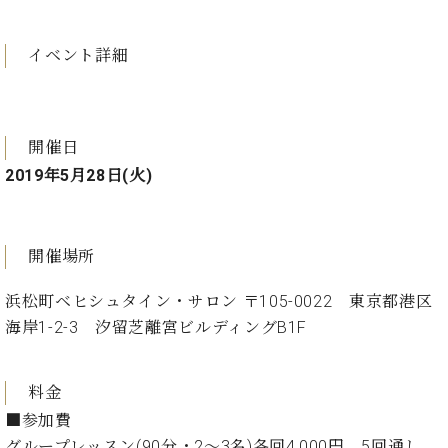
プ
室
ラ
ピ
イ
ア
イベント詳細
ト
ノ
ピ
の
ア
コ
ノ
ン
開催日
シ
2019年5月28日(火)
ェ
C.
ル
ベ
ジ
ヒ
ュ
シ
開催場所
ア
ュ
ク
タ
浜松町ベヒシュタイン・サロン 〒105-0022 東京都港区
セ
イ
海岸1-2-3 汐留芝離宮ビルディングB1F
ス
ン
セン
ア
トラ
カ
料金
ム東
デ
■参加費
京の
ミ
グループレッスン(90分・2～3名)各回4,000円 5回通し
ご案