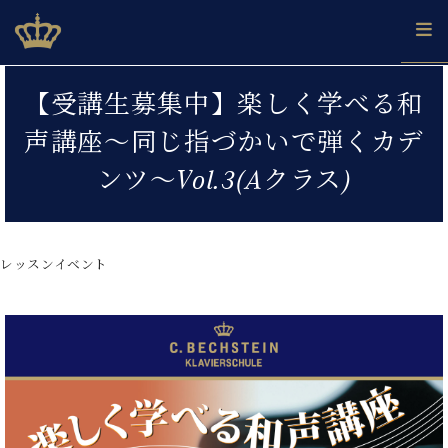
Skip
ベヒシュタインジャパン公式サイト
BECHSTEIN JAPAN Official Site
to
content
カ
【受講生募集中】楽しく学べる和
タ
ベ
ベ
ド
メ
企
ロ
声講座～同じ指づかいで弾くカデ
C.
ヒ
ヒ
イ
ル
業
グ
ベ
シ
シ
ツ
マ
情
ンツ～Vol.3(Aクラス)
ヒ
ュ
ュ
の
ガ
報
シ
タ
展
タ
名
会
ュ
イ
示
イ
器
員
採
タ
ン
ン
ベ
登
用
レッスンイベント
イ
で、
の
ヒ
録
情
ン
ピ
演
グ
シ
ご
報
コ
ア
奏
ラ
ュ
案
ン
ノ
し
ン
タ
内
サ
技
ベ
た
ド
イ
ー
術
ヒ
い！
ピ
ン
各
ト /
シ
学
ア
店
C.
ュ
び
ノ
ブ
舗
ベ
ベ
タ