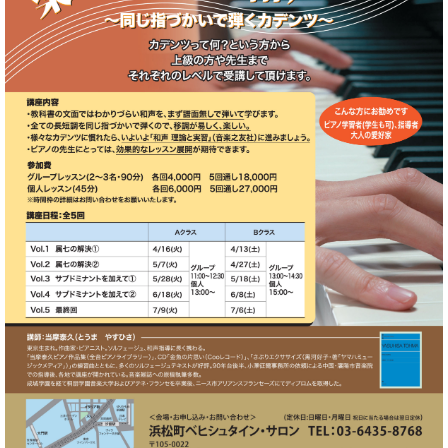
た
を
ラ
か
ヒ
ヒ
イ
い！
作
ン
ら
シ
シ
ン・
録
る
ド
の
ュ
ュ
サ
音
こ
ヒ
お
タ
タ
ロ
し
と
ス
知
イ
イ
ン
た
ト
ら
ン
ン
会
い！
音
リ
せ
レ
の
員
と
色
ー
(入
ジ
秘
い
と
荷
デ
密
う
ベ
タ
情
ン
音
方
ヒ
ッ
報
ス
楽
は、
シ
チ
等)
ニ
家
お
ュ
ュ
達
近
タ
ー
ベ
の
プ
く
C.
イ
ス・
ヒ
声
レ
の
ベ
ン・
イ
シ
ス
直
ヒ
ジ
ベ
ュ
リ
営
シ
ベ
ャ
ン
タ
リ
店
ュ
ヒ
パ
ト
イ
ー
舗
タ
シ
ン
ン・
ス
ま