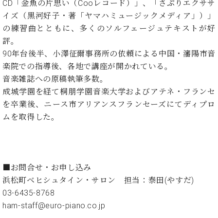
CD「金魚の片思い（Cooレコード）」、「さぷりエクササ
ト
ジオ
ピ
イズ（黒河好子・著「ヤマハミュージックメディア」）」
レン
ア
タル
の練習曲とともに、多くのソルフェージュテキストが好
ノ
ホー
評。
ル・
90年台後半、小澤征爾事務所の依頼による中国・瀋陽市音
C.
スタ
楽院での指導後、各地で講座が開かれている。
ベ
ジオ
音楽雑誌への原稿執筆多数。
ヒ
空き
シ
成城学園を経て桐朋学園音楽大学およびアテネ・フランセ
状況
ュ
動
を卒業後、ニース市アリアンスフランセーズにてディプロ
タ
画
ムを取得した。
イ
収
ン
録
レ
サ
ジ
ー
デ
ビ
■お問合せ・お申し込み
ン
ス
浜松町ベヒシュタイン・サロン 担当：泰田(やすだ)
ス
音
03-6435-8768
ア
楽
ham-staff@euro-piano.co.jp
ッ
教