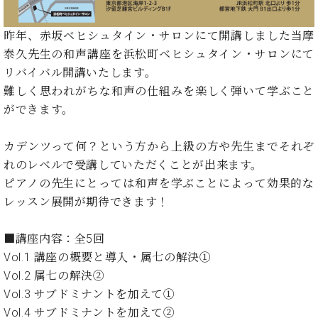
イ
ュ
ブ
ジ
(お
で
ン
タ
ロ
正
ャ
知
コ
イ
グ
オンライン試弾
規
昨年、赤坂ベヒシュタイン・サロンにて開講しました当摩
パ
ら
ン
ン
デ
泰久先生の和声講座を浜松町ベヒシュタイン・サロンにて
ン
せ・
メルマガ登録
サ
の
ィ
リバイバル開講いたします。
の
メ
ー
音
ー
取
デ
難しく思われがちな和声の仕組みを楽しく弾いて学ぶこと
趣
ト
色
ラ
り
ィ
ができます。
味
/
ー・
組
ア
か
C.
取
ベ
み
情
ら
ベ
扱
カデンツって何？という方から上級の方や先生までそれぞ
ヒ
報)
本
ヒ
店
シ
れのレベルで受講していただくことが出来ます。
格
シ
ピ
ュ
ピアノの先生にとっては和声を学ぶことによって効果的な
的
ュ
ア
キ
タ
レッスン展開が期待できます！
に
タ
ノ
ャ
店
イ
学
イ
製
ン
舗・
ン
ぶ
ン
造
ペ
サ
■講座内容：全5回
を
方
レ
番
ー
ロ
Vol.1 講座の概要と導入・属七の解決①
弾
ま
ジ
号
ン
ン・
く
Vol.2 属七の解決②
で
デ
調
前
Vol.3 サブドミナントを加えて①
大
ン
律
に
コ
Vol.4 サブドミナントを加えて②
歓
ス