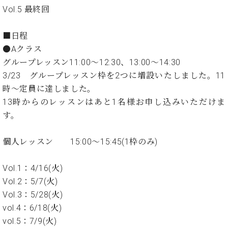
ン
迎。
Vol.5 最終回
サ
ベ
会
ベヒ
ー
C.
ヒ
社
シュ
ト
ベ
■日程
シ
案
ヒ
タイ
●Aクラス
ュ
内
シ
タ
レ
グループレッスン11:00～12:30、13:00～14:30
ン・
ュ
イ
ッ
3/23 グループレッスン枠を2つに増設いたしました。11
シュ
タ
お
ン・
ス
時～定員に達しました。
イ
ーレ
問
シ
ン
13時からのレッスンはあと1名様お申し込みいただけま
ン
合
ュ
イ
音楽
コ
す。
せ
ー
ベ
教室
ン
レ
ン
サ
ト
個人レッスン 15:00～15:45(1枠のみ)
ー
納
ベ
ト
入
代
ヒ
Vol.1：4/16(火)
グ
シ
実
理
ラ
Vol.2：5/7(火)
ュ
績
店
ン
Vol.3：5/28(火)
タ
ホ
主
ド
vol.4：6/18(火)
イ
ー
催
ピ
ン
vol.5：7/9(火)
ル・
イ
ア