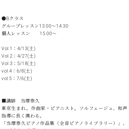
・
ス
ベ
ノ
セ
タ
ン
ン
ジ
ト
ト
C.
●Bクラス
オ
ラ
ベ
グループレッスン13:00～14:30
ム
ヒ
コ
個人レッスン 15:00～
東
シ
納
ン
京
ュ
入
ク
Vol.1：4/13(土)
タ
実
ー
イ
Vol.2：4/27(土)
績
ル
店
ン
音
長
Vol.3：5/18(土)
コ
楽
ご
vol.4：6/8(土)
音
ン
教
挨
vol.5：7/6(土)
楽
サ
室
拶
教
ー
展
室
ト
示
ご
ア
■講師 当摩泰久
情
愛
ッ
報
東京生まれ。作曲家・ピアニスト。ソルフェージュ、和声
用
プ
ホー
指導に長く携わる。
者
ラ
ル・
の
「当摩泰久ピアノ作品集（全音ピアノライブラリー）」、
イ
スタ
声