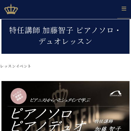
Skip
ベヒシュタインジャパン公式サイト
BECHSTEIN JAPAN Official Site
to
content
カ
特任講師 加藤智子 ピアノソロ・
タ
ベ
ベ
ド
メ
企
ロ
デュオレッスン
C.
ヒ
ヒ
イ
ル
業
グ
ベ
シ
シ
ツ
マ
情
ヒ
ュ
ュ
の
ガ
報
シ
タ
展
タ
名
会
ュ
レッスンイベント
イ
示
イ
器
員
採
タ
ン
ン
ベ
登
用
イ
で、
の
ヒ
録
情
ン
ピ
演
グ
シ
ご
報
コ
ア
奏
ラ
ュ
案
ン
ノ
し
ン
タ
内
サ
技
ベ
た
ド
イ
ー
術
ヒ
い！
ピ
ン
各
ト /
シ
学
ア
店
C.
ュ
び
ノ
ブ
舗
ベ
ベ
タ