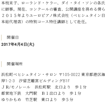
ー
本枝末子、ローランド・ケラー、ダイ・タイ・ソンの各氏
内
に師事。現在、コンクールの審査、公開講座を務める傍ら
(PDF)
W.
お
２０１５年よりユーロピアノ株式会社（ベヒシュタイン日
ホ
問
本総代理店）の特別コース特任講師として赴任。
フ
い
マ
合
ン
わ
開催日
プ
せ
2017年4月4日(火)
ロ
フ
ェ
本
ッ
開催場所
社
シ
：
ョ
浜松町ベヒシュタイン・サロン 〒105-0022 東京都港区海
八
ナ
王
岸1-2-3 汐留芝離宮ビルディングB1F
ル
子
ＪＲ/モノレール 浜松町駅 北口より 歩１分
・
都営地下鉄 大門駅 Ｂ１出口より 歩１分
技
W.
術
ゆりかもめ 竹芝駅 東口より 歩５分
ホ
営
フ