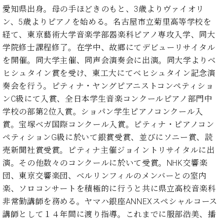
プ
室
愛知県出身。母の手ほどきのもと、3歳よりヴァイオリ
ラ
ピ
ン、5歳よりピアノを始める。名古屋市立菊里高等学校を
イ
ア
ト
経て、東京藝術大学音楽学部器楽科ピアノ専攻入学、同大
ノ
ピ
の
学院修士課程修了。在学中、故郷にてデビューリサイタル
ア
コ
を開催。同大学主催、同声会演奏会に出演。同大学よりベ
ノ
ン
ヒシュタイン賞を受け、東工大にてベヒシュタイン記念演
シ
奏会を行う。ピティナ・ヤングピアニストコンペティショ
ェ
C.
ンC級にて入賞、全日本学生音楽コンクールピアノ部門中
ル
ベ
ジ
学校の部第2位入賞。ショパン学生ピアノコンクール入
ヒ
ュ
賞。宝塚ベガ国際コンクール入賞。ピティナ・ピアノコン
シ
ア
ュ
ペティションG級に於いて銀賞受賞、並びにソニー賞、読
ク
タ
売新聞社賞受賞。ピティナ主催ジョイントリサイタルに出
セ
イ
演。その他数々のコンクールに於いて受賞。NHK交響楽
ス
ン
団、東京交響楽団、ベルリンフィルのメンバーとの室内
セン
ア
トラ
楽、ソロコンサートを積極的に行うと共に県立高校音楽科
カ
ム東
デ
非常勤講師を務める。ヤマハ銀座ANNEXスペシャルコース
京の
ミ
講師として１４年間に渡り指導。これまでに服部浩美、播
ご案