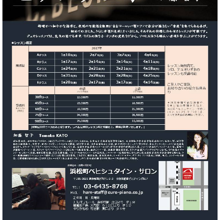
た
を
ラ
か
ヒ
ヒ
イ
い！
作
ン
ら
シ
シ
ン・
録
る
ド
の
ュ
ュ
サ
音
こ
ヒ
お
タ
タ
ロ
し
と
ス
知
イ
イ
ン
た
ト
ら
ン
ン
会
い！
音
リ
せ
レ
の
員
と
色
ー
(入
ジ
秘
い
と
荷
デ
密
う
ベ
タ
情
ン
音
方
ヒ
ッ
報
ス
楽
は、
シ
チ
等)
ニ
家
お
ュ
ュ
達
近
タ
ー
ベ
の
プ
く
C.
イ
ス・
ヒ
声
レ
の
ベ
ン・
イ
シ
ス
直
ヒ
ジ
ベ
ュ
リ
営
シ
ベ
ャ
ン
タ
リ
店
ュ
ヒ
パ
ト
イ
ー
舗
タ
シ
ン
ン・
ス
ま