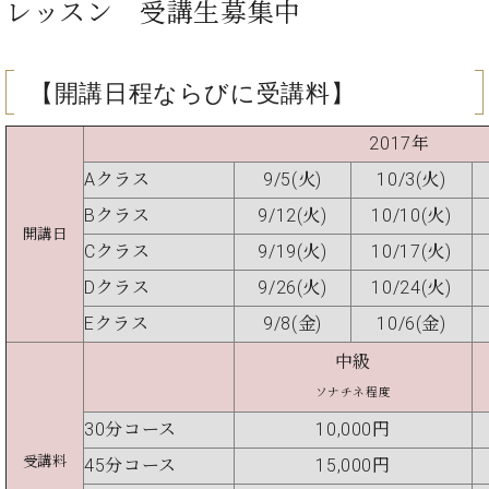
ン
レッスン 受講生募集中
迎。
サ
ベ
会
ベヒ
ー
C.
ヒ
社
シュ
ト
ベ
シ
【開講日程ならびに受講料】
案
ヒ
タイ
ュ
内
シ
タ
レ
ン・
2017年
ュ
イ
ッ
シュ
タ
お
Aクラス
9/5(火)
10/3(火)
ン・
ス
イ
ーレ
問
シ
ン
Bクラス
9/12(火)
10/10(火)
ン
合
ュ
イ
音楽
開講日
コ
せ
Cクラス
9/19(火)
10/17(火)
ー
ベ
教室
ン
レ
ン
Dクラス
9/26(火)
10/24(火)
サ
ト
ー
Eクラス
9/8(金)
10/6(金)
納
ベ
ト
入
代
ヒ
中級
グ
シ
実
理
ラ
ソナチネ程度
ュ
績
店
ン
タ
30分コース
10,000円
ホ
主
ド
イ
ー
催
ピ
受講料
45分コース
15,000円
ン
ル・
イ
ア