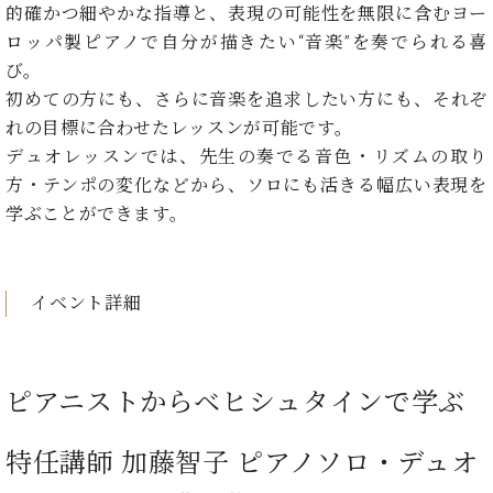
イ
ュ
ブ
的確かつ細やかな指導と、表現の可能性を無限に含むヨー
ジ
(お
で
ン
タ
ロ
正
ャ
知
ロッパ製ピアノで自分が描きたい“音楽”を奏でられる喜
コ
イ
グ
オンライン試弾
規
パ
ら
び。
ン
ン
デ
ン
せ・
メルマガ登録
サ
の
初めての方にも、さらに音楽を追求したい方にも、それぞ
ィ
の
メ
ー
音
ー
れの目標に合わせたレッスンが可能です。
取
デ
趣
ト
色
ラ
デュオレッスンでは、先生の奏でる音色・リズムの取り
り
ィ
味
/
ー・
組
ア
方・テンポの変化などから、ソロにも活きる幅広い表現を
か
C.
取
ベ
み
情
学ぶことができます。
ら
ベ
扱
ヒ
報)
本
ヒ
店
シ
格
シ
ピ
ュ
的
ュ
ア
キ
タ
イベント詳細
に
タ
ノ
ャ
店
イ
学
イ
製
ン
舗・
ン
ぶ
ン
造
ペ
サ
を
方
レ
番
ー
ロ
ピアニストからベヒシュタインで学ぶ
弾
ま
ジ
号
ン
ン・
く
で
デ
調
前
特任講師 加藤智子 ピアノソロ・デュオ
大
ン
律
に
コ
歓
ス