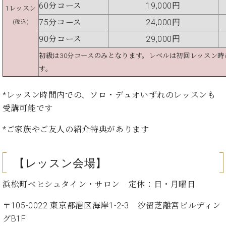
・
60分コース
19,000円
ス
ベ
ノ
1レッスン
セ
タ
ン
ン
75分コース
24,000円
(税込)
ジ
ト
ト
C.
90分コース
29,000円
オ
ラ
ベ
ム
ヒ
コ
初級は30分コースのみとなります。
レベルは初回レッスン時
東
シ
納
ン
す。
京
ュ
入
ク
タ
実
ー
*レッスン時間内での、ソロ・デュオいずれのレッスンも
イ
績
ル
店
受講可能です
ン
音
長
コ
楽
ご
音
*ご家族やご友人の紹介特典があります
ン
教
挨
楽
サ
室
拶
教
ー
展
室
【レッスン会場】
ト
示
ご
ア
情
愛
浜松町ベヒシュタイン・サロン 定休：日・月曜日
ッ
報
用
プ
ホー
者
〒105-0022 東京都港区海岸1-2-3 汐留芝離宮ビルディン
ラ
ル・
の
グB1F
イ
スタ
声