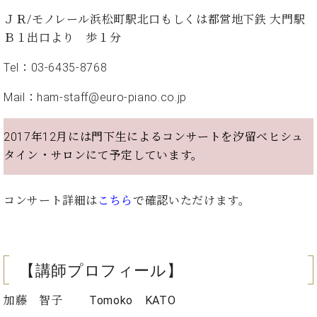
ト
ジオ
ＪＲ/モノレール浜松町駅北口もしくは都営地下鉄 大門駅
ピ
レン
ア
Ｂ１出口より 歩１分
タル
ノ
ホー
Tel：03-6435-8768
ル・
C.
スタ
Mail：ham-staff@euro-piano.co.jp
ベ
ジオ
ヒ
空き
シ
状況
2017年12月には門下生によるコンサートを汐留ベヒシュ
ュ
動
タイン・サロンにて予定しています。
タ
画
イ
収
ン
録
コンサート詳細は
こちら
で
確認いただけます。
レ
サ
ジ
ー
デ
ビ
ン
ス
【講師プロフィール】
ス
音
ア
楽
加藤 智子
Tomoko
KATO
ッ
教