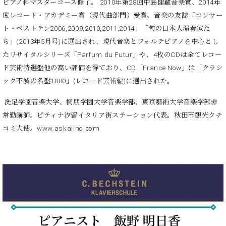
・
ピアノ科マスターコース修了。 2010年第28回中島健蔵音楽賞、2014年
ス
ベ
ノ
セ
度レコード・アカデミー賞（現代曲部門）受賞。音楽の友誌「コンサー
タ
ン
ン
ジ
ト
ト・ベストテン2006,2009,2010,2011,2014」「旬の日本人演奏家た
ト
C.
オ
ラ
ベ
ち」(2013年5月号)に選出され、現代音楽とフォルテピアノを中心とし
ム
ヒ
コ
たリサイタルシリーズ「Parfum du Futur」や、4枚のCDは全てレコー
東
シ
納
ン
ド芸術特選盤他の高い評価を得ており、CD「France Now」は「クラシ
京
ュ
入
ク
ック不滅の名盤1000」(レコード芸術編)に選出された。
タ
実
ー
イ
績
ル
店
洗足学園音楽大学、桐朋学園大学音楽学部、東京藝術大学音楽学部非
ン
音
長
常勤講師。ピティナ汐留イタリア街ステーション代表。秋田市観光クチ
コ
楽
ご
音
コミ大使。www.askaiino.com
ン
教
挨
楽
サ
室
拶
教
ー
展
室
ト
示
ご
ア
情
愛
ッ
報
用
プ
ホー
者
ラ
ル・
の
イ
スタ
声