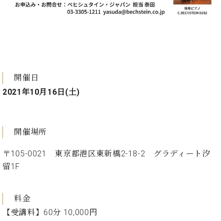
プ
室
ラ
ピ
イ
ア
ト
ノ
ピ
の
ア
コ
ノ
ン
開催日
シ
ェ
2021年10月16日(土)
C.
ル
ベ
ジ
ヒ
ュ
シ
開催場所
ア
ュ
ク
タ
〒105-0021 東京都港区東新橋2-18-2 グラディート汐
セ
イ
ス
留1F
ン
セン
ア
トラ
カ
ム東
料金
デ
京の
ミ
【受講料】60分 10,000円
ご案