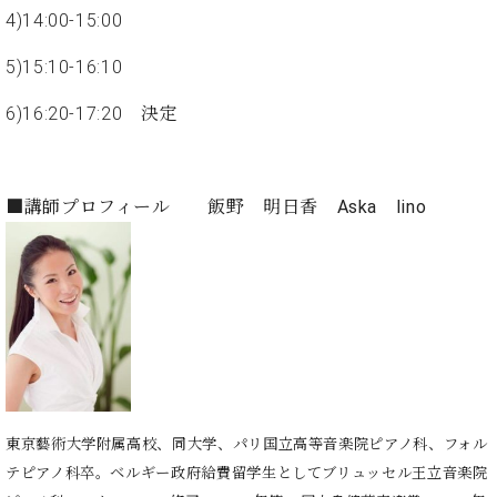
ン
迎。
4)14:00-15:00
サ
ベ
会
ベヒ
ー
C.
ヒ
社
5)15:10-16:10
シュ
ト
ベ
シ
案
ヒ
タイ
ュ
内
6)16:20-17:20 決定
シ
タ
レ
ン・
ュ
イ
ッ
シュ
タ
お
ン・
ス
イ
ーレ
■講師プロフィール 飯野 明日香 Aska Iino
問
シ
ン
ン
合
ュ
イ
音楽
コ
せ
ー
ベ
教室
ン
レ
ン
サ
ト
ー
納
ベ
ト
入
代
ヒ
グ
シ
実
理
ラ
ュ
績
店
ン
タ
ホ
主
ド
東京藝術大学附属高校、同大学、パリ国立高等音楽院ピアノ科、フォル
イ
ー
催
ピ
テピアノ科卒。ベルギー政府給費留学生としてブリュッセル王立音楽院
ン
ル・
イ
ア