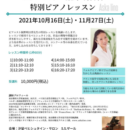
ト
ジオ
ピ
レン
ア
タル
ノ
ホー
ル・
C.
スタ
ベ
ジオ
ヒ
空き
シ
状況
ュ
動
タ
画
イ
収
ン
録
レ
サ
ジ
ー
デ
ビ
ン
ス
ス
音
ア
楽
ッ
教