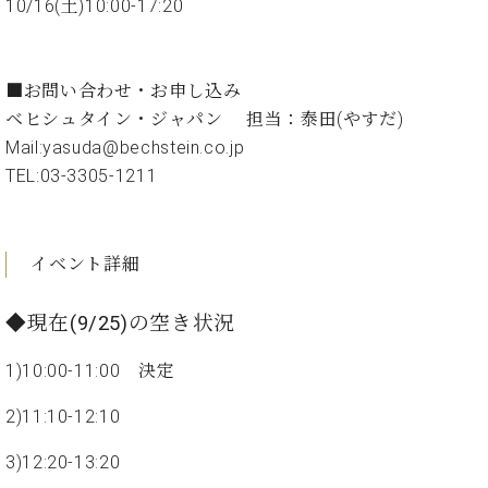
イ
ュ
ブ
10/16(土)10:00-17:20
ジ
(お
で
ン
タ
ロ
正
ャ
知
コ
イ
グ
オンライン試弾
規
パ
ら
ン
ン
デ
ン
せ・
■お問い合わせ・お申し込み
メルマガ登録
サ
の
ィ
の
メ
ベヒシュタイン・ジャパン 担当：泰田(やすだ)
ー
音
ー
取
デ
趣
ト
色
Mail:yasuda@bechstein.co.jp
ラ
り
ィ
味
/
ー・
TEL:03-3305-1211
組
ア
か
C.
取
ベ
み
情
ら
ベ
扱
ヒ
報)
本
ヒ
店
シ
イベント詳細
格
シ
ピ
ュ
的
ュ
ア
キ
タ
に
タ
ノ
ャ
店
◆現在(9/25)の空き状況
イ
学
イ
製
ン
舗・
ン
ぶ
ン
造
ペ
サ
1)10:00-11:00 決定
を
方
レ
番
ー
ロ
弾
ま
ジ
号
ン
ン・
2)11:10-12:10
く
で
デ
調
前
大
ン
律
3)12:20-13:20
に
コ
歓
ス