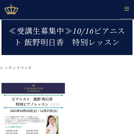
Skip
ベヒシュタインジャパン公式サイト
BECHSTEIN JAPAN Official Site
to
content
カ
≪受講生募集中≫10/16ピアニス
タ
ベ
ベ
ド
メ
企
ロ
ト 飯野明日香 特別レッスン
C.
ヒ
ヒ
イ
ル
業
グ
ベ
シ
シ
ツ
マ
情
ヒ
ュ
ュ
の
ガ
報
シ
タ
展
タ
名
会
ュ
レッスンイベント
イ
示
イ
器
員
採
タ
ン
ン
ベ
登
用
イ
で、
の
ヒ
録
情
ン
ピ
演
グ
シ
ご
報
コ
ア
奏
ラ
ュ
案
ン
ノ
し
ン
タ
内
サ
技
ベ
た
ド
イ
ー
術
ヒ
い！
ピ
ン
各
ト /
シ
学
ア
店
C.
ュ
び
ノ
ブ
舗
ベ
ベ
タ