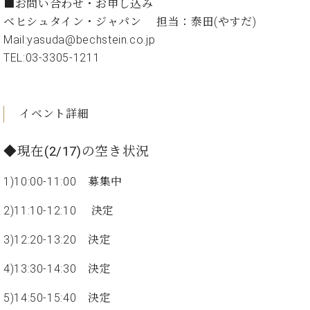
イ
ュ
ブ
■お問い合わせ・お申し込み
ジ
(お
で
ン
タ
ロ
正
ベヒシュタイン・ジャパン 担当：泰田(やすだ)
ャ
知
コ
イ
グ
オンライン試弾
規
Mail:yasuda@bechstein.co.jp
パ
ら
ン
ン
デ
ン
せ・
TEL:03-3305-1211
メルマガ登録
サ
の
ィ
の
メ
ー
音
ー
取
デ
趣
ト
色
ラ
り
ィ
味
/
ー・
イベント詳細
組
ア
か
C.
取
ベ
み
情
ら
ベ
扱
ヒ
報)
◆現在(2/17)の空き状況
本
ヒ
店
シ
格
シ
ピ
ュ
1)10:00-11:00 募集中
的
ュ
ア
キ
タ
に
タ
ノ
ャ
店
イ
2)11:10-12:10 決定
学
イ
製
ン
舗・
ン
ぶ
ン
造
ペ
サ
を
3)12:20-13:20 決定
方
レ
番
ー
ロ
弾
ま
ジ
号
ン
ン・
く
4)13:30-14:30 決定
で
デ
調
前
大
ン
律
に
コ
5)14:50-15:40 決定
歓
ス