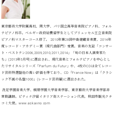
ト
ジオ
ピ
レン
ア
タル
ノ
ホー
ル・
東京藝術大学附属高校、同大学、パリ国立高等音楽院ピアノ科、フォル
C.
スタ
テピアノ科卒。ベルギー政府給費留学生としてブリュッセル王立音楽院
ベ
ジオ
ピアノ科マスターコース修了。 2010年第28回中島健蔵音楽賞、2014年
ヒ
空き
度レコード・アカデミー賞（現代曲部門）受賞。音楽の友誌「コンサー
シ
状況
ュ
ト・ベストテン2006,2009,2010,2011,2014」「旬の日本人演奏家た
動
タ
画
ち」(2013年5月号)に選出され、現代音楽とフォルテピアノを中心とし
イ
収
たリサイタルシリーズ「Parfum du Futur」や、4枚のCDは全てレコー
ン
録
ド芸術特選盤他の高い評価を得ており、CD「France Now」は「クラシ
レ
サ
ック不滅の名盤1000」(レコード芸術編)に選出された。
ジ
ー
デ
ビ
洗足学園音楽大学、桐朋学園大学音楽学部、東京藝術大学音楽学部非
ン
ス
常勤講師。ピティナ汐留イタリア街ステーション代表。秋田市観光クチ
ス
音
ア
コミ大使。www.askaiino.com
楽
ッ
教