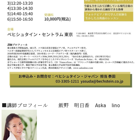
・
ス
ベ
ノ
セ
タ
ン
ン
ジ
ト
ト
C.
オ
ラ
ベ
ム
ヒ
コ
東
シ
納
ン
京
ュ
入
ク
タ
実
ー
イ
績
ル
店
ン
音
長
コ
楽
ご
音
ン
教
挨
楽
サ
室
拶
教
ー
展
室
ト
示
■講師プロフィール 飯野 明日香 Aska Iino
ご
ア
情
愛
ッ
報
用
プ
ホー
者
ラ
ル・
の
イ
スタ
声