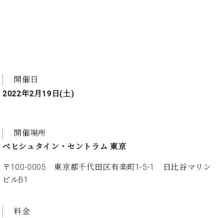
プ
室
ラ
ピ
イ
ア
ト
ノ
ピ
の
ア
コ
ノ
ン
シ
開催日
ェ
C.
2022年2月19日(土)
ル
ベ
ジ
ヒ
ュ
シ
ア
開催場所
ュ
ク
タ
ベヒシュタイン・セントラム 東京
セ
イ
ス
ン
〒100-0005 東京都千代田区有楽町1-5-1 日比谷マリン
セン
ア
ビルB1
トラ
カ
ム東
デ
京の
ミ
料金
ご案