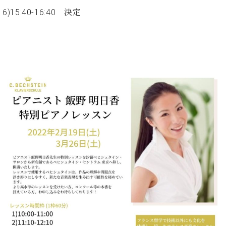
ン
迎。
6)15:
40-16:40 決定
サ
ベ
会
ベヒ
ー
C.
ヒ
社
シュ
ト
ベ
シ
案
ヒ
タイ
ュ
内
シ
タ
レ
ン・
ュ
イ
ッ
シュ
タ
お
ン・
ス
イ
ーレ
問
シ
ン
ン
合
ュ
イ
音楽
コ
せ
ー
ベ
教室
ン
レ
ン
サ
ト
ー
納
ベ
ト
入
代
ヒ
グ
シ
実
理
ラ
ュ
績
店
ン
タ
ホ
主
ド
イ
ー
催
ピ
ン
ル・
イ
ア