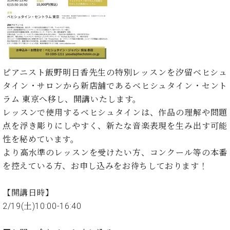
た
を
ラ
か
ヒ
ヒ
イ
い！
作
ン
ら
シ
シ
ン・
録
る
ド
の
ュ
ュ
サ
音
こ
ヒ
お
タ
タ
ロ
し
と
ス
知
イ
イ
ン
た
ト
ら
ン
ン
会
い！
ピアニスト飯野明日香先生の特別レッスンを汐留ベヒシュ
音
リ
せ
レ
の
員
と
タイン・サロンから新店舗であるベヒシュタイン・セント
色
ー
(入
ジ
秘
い
と
荷
ラム 東京へ移し、開講いたします。
デ
密
う
ベ
タ
情
ン
レッスンで使用するベヒシュタインは、作品の理解や問題
音
方
ヒ
ッ
報
ス
楽
は、
点を浮き彫りにしやすく、新たな音楽表現を生み出す可能
シ
チ
等)
ニ
家
お
性を秘めています。
ュ
ュ
達
近
タ
より高水準のレッスンを受けたい方、コンクール等の本番
ー
ベ
の
プ
く
C.
イ
を控えている方、お申し込みをお待ちしております！
ス・
ヒ
声
レ
の
ベ
ン・
イ
シ
ス
直
ヒ
ジ
ベ
ュ
リ
【開講日時】
営
シ
ベ
ャ
ン
タ
リ
店
2/19(土)10:00-16:40
ュ
ヒ
パ
ト
イ
ー
舗
タ
シ
ン
ン・
ス
ま