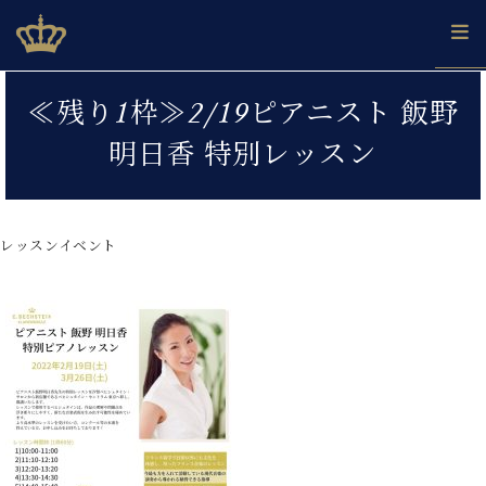
Skip
ベヒシュタインジャパン公式サイト
BECHSTEIN JAPAN Official Site
to
content
カ
≪残り1枠≫2/19ピアニスト 飯野
タ
ベ
ベ
ド
メ
企
ロ
明日香 特別レッスン
C.
ヒ
ヒ
イ
ル
業
グ
ベ
シ
シ
ツ
マ
情
ヒ
ュ
ュ
の
ガ
報
シ
タ
展
タ
名
会
ュ
レッスンイベント
イ
示
イ
器
員
採
タ
ン
ン
ベ
登
用
イ
で、
の
ヒ
録
情
ン
ピ
演
グ
シ
ご
報
コ
ア
奏
ラ
ュ
案
ン
ノ
し
ン
タ
内
サ
技
ベ
た
ド
イ
ー
術
ヒ
い！
ピ
ン
各
ト /
シ
学
ア
店
C.
ュ
び
ノ
ブ
舗
ベ
ベ
タ