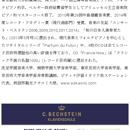
・
東京藝術大学附属高校、同大学、パリ国立高等音楽院ピアノ科、フォル
ス
ベ
ノ
セ
テピアノ科卒。ベルギー政府給費留学生としてブリュッセル王立音楽院
タ
ン
ン
ピアノ科マスターコース修了。 2010年第28回中島健蔵音楽賞、2014年
ジ
ト
ト
C.
オ
度レコード・アカデミー賞（現代曲部門）受賞。音楽の友誌「コンサー
ラ
ベ
ム
ヒ
ト・ベストテン2006,2009,2010,2011,2014」「旬の日本人演奏家た
コ
東
シ
納
ン
ち」(2013年5月号)に選出され、現代音楽とフォルテピアノを中心とし
京
ュ
入
ク
たリサイタルシリーズ「Parfum du Futur」や、4枚のCDは全てレコー
タ
実
ー
ド芸術特選盤他の高い評価を得ており、CD「France Now」は「クラシ
イ
績
ル
店
ック不滅の名盤1000」(レコード芸術編)に選出された。
ン
音
長
洗足学園音楽大学、桐朋学園大学音楽学部、東京芸術大学音楽学部、東
コ
楽
ご
音
ン
京芸術大学音楽学部非常勤講師。ピティナ汐留イタリア街ステーション
教
挨
楽
サ
室
拶
代表。秋田市観光クチコミ大使。www.askaiino.com
教
ー
展
室
ト
示
ご
ア
情
愛
ッ
報
用
プ
ホー
者
ラ
ル・
の
イ
スタ
声