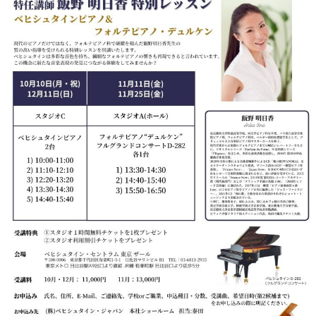
ト
ジオ
ピ
レン
ア
タル
ノ
ホー
ル・
C.
スタ
ベ
ジオ
ヒ
空き
シ
状況
ュ
動
タ
画
イ
収
ン
録
レ
サ
ジ
ー
デ
ビ
ン
ス
ス
音
ア
楽
ッ
教