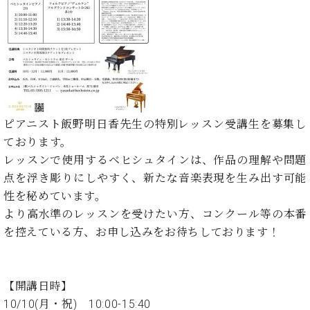
た
を
ラ
か
ヒ
ヒ
イ
い！
作
ン
ら
シ
シ
ン・
録
る
ド
の
ュ
ュ
サ
音
こ
ヒ
お
タ
タ
ロ
し
と
ス
知
イ
イ
ン
た
ト
ら
ン
ン
会
い！
音
リ
せ
レ
の
員
と
色
ー
(入
ジ
秘
い
ピアニスト飯野明日香先生の特別レッスン受講生を募集し
と
荷
デ
密
う
ております。
ベ
タ
情
ン
音
方
ヒ
レッスンで使用するベヒシュタインは、作品の理解や問題
ッ
報
ス
楽
は、
シ
チ
等)
点を浮き彫りにしやすく、新たな音楽表現を生み出す可能
ニ
家
お
ュ
ュ
性を秘めています。
達
近
タ
ー
ベ
の
プ
より高水準のレッスンを受けたい方、コンクール等の本番
く
C.
イ
ス・
ヒ
声
レ
の
を控えている方、お申し込みをお待ちしております！
ベ
ン・
イ
シ
ス
直
ヒ
ジ
ベ
ュ
リ
営
シ
ベ
ャ
ン
タ
リ
店
ュ
ヒ
パ
ト
【開講日時】
イ
ー
舗
タ
シ
ン
10/10(月・祝) 10:00-15:40
ン・
ス
ま