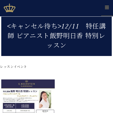
Skip
ベヒシュタインジャパン公式サイト
BECHSTEIN JAPAN Official Site
to
content
カ
<キャンセル待ち>12/11 特任講
タ
ベ
ベ
ド
メ
企
ロ
師 ピアニスト飯野明日香 特別レ
C.
ヒ
ヒ
イ
ル
業
グ
ベ
シ
シ
ツ
マ
情
ッスン
ヒ
ュ
ュ
の
ガ
報
シ
タ
展
タ
名
会
ュ
イ
示
イ
器
員
採
タ
ン
ン
ベ
登
用
レッスンイベント
イ
で、
の
ヒ
録
情
ン
ピ
演
グ
シ
ご
報
コ
ア
奏
ラ
ュ
案
ン
ノ
し
ン
タ
内
サ
技
ベ
た
ド
イ
ー
術
ヒ
い！
ピ
ン
各
ト /
シ
学
ア
店
C.
ュ
び
ノ
ブ
舗
ベ
ベ
タ