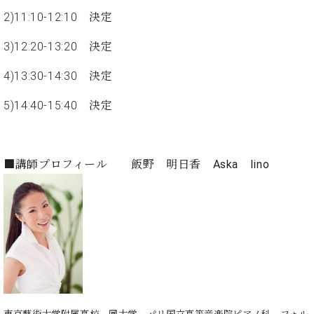
ン
迎。
2)11:10-12:10 決定
サ
ベ
会
ベヒ
ー
C.
ヒ
社
シュ
3)12:20-13:20 決定
ト
ベ
シ
案
ヒ
タイ
ュ
内
4)13:30-14:30 決定
シ
タ
レ
ン・
ュ
イ
ッ
5)14:40-15:40 決定
シュ
タ
お
ン・
ス
イ
ーレ
問
シ
ン
ン
合
ュ
イ
音楽
コ
せ
ー
ベ
■講師プロフィール 飯野 明日香 Aska Iino
教室
ン
レ
ン
サ
ト
ー
納
ベ
ト
入
代
ヒ
グ
シ
実
理
ラ
ュ
績
店
ン
タ
ホ
主
ド
イ
ー
催
ピ
ン
ル・
イ
ア