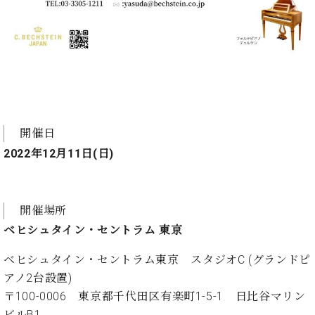
プ
室
ラ
ピ
イ
ア
ト
ノ
ピ
の
ア
コ
ノ
ン
シ
ェ
C.
開催日
ル
ベ
2022年12月11日(日)
ジ
ヒ
ュ
シ
ア
ュ
ク
タ
開催場所
セ
イ
ベヒシュタイン・セントラム 東京
ス
ン
セン
ア
ベヒシュタイン・セントラム東京 スタジオC (グランドピ
トラ
カ
アノ2台設置)
ム東
デ
〒100-0006 東京都千代田区有楽町1-5-1 日比谷マリン
京の
ミ
ご案
ビルB1