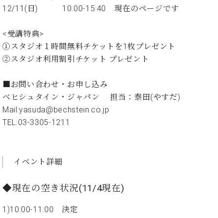
イ
ュ
ブ
ジ
(お
で
12/11(日) 10:00-15:40 現在のページです
ン
タ
ロ
正
ャ
知
コ
イ
グ
オンライン試弾
規
パ
ら
ン
ン
<受講特典>
デ
ン
せ・
メルマガ登録
サ
の
ィ
①スタジオ１時間無料チケットを1枚プレゼント
の
メ
ー
音
ー
②スタジオ利用割引チケット プレゼント
取
デ
趣
ト
色
ラ
り
ィ
味
/
ー・
組
ア
■お問い合わせ・お申し込み
か
C.
取
ベ
み
情
ら
ベヒシュタイン・ジャパン 担当：泰田(やすだ)
ベ
扱
ヒ
報)
本
ヒ
Mail:yasuda@bechstein.co.jp
店
シ
格
シ
ピ
TEL:03-3305-1211
ュ
的
ュ
ア
キ
タ
に
タ
ノ
ャ
店
イ
学
イ
製
ン
舗・
ン
ぶ
ン
造
ペ
イベント詳細
サ
を
方
レ
番
ー
ロ
弾
ま
ジ
号
ン
ン・
く
◆現在の空き状況(11/4現在)
で
デ
調
前
大
ン
律
に
コ
1)10:00-11:00 決定
歓
ス