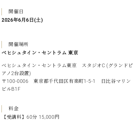
業
マ
セ
開催日
ン
ン
ト
タ
2026年6月6日(土)
ー
ラ
デ
ィ
ス
開催場所
シ
タ
ョ
ベヒシュタイン・セントラム 東京
ッ
ン
フ
ベヒシュタイン・セントラム東京 スタジオC (グランドピ
ご
アノ2台設置)
W.
挨
〒100-0006 東京都千代田区有楽町1-5-1 日比谷マリン
ホ
拶
フ
技
ビルB1F
マ
術
ン
者
ヴ
紹
料金
ィ
介
【受講料】60分 15,000円
ジ
展示
ョ
情報
ン
【ユ