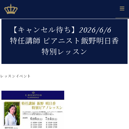
Skip
ベヒシュタインジャパン公式サイト
BECHSTEIN JAPAN Official Site
to
content
カ
【キャンセル待ち】2026/6/6
タ
ベ
ベ
ド
メ
企
ロ
特任講師 ピアニスト飯野明日香
C.
ヒ
ヒ
イ
ル
業
グ
ベ
シ
シ
ツ
マ
情
特別レッスン
ヒ
ュ
ュ
の
ガ
報
シ
タ
展
タ
名
会
ュ
イ
示
イ
器
員
採
タ
ン
ン
ベ
登
用
レッスンイベント
イ
で、
の
ヒ
録
情
ン
ピ
演
グ
シ
ご
報
コ
ア
奏
ラ
ュ
案
ン
ノ
し
ン
タ
内
サ
技
ベ
た
ド
イ
ー
術
ヒ
い！
ピ
ン
各
ト /
シ
学
ア
店
C.
ュ
び
ノ
ブ
舗
ベ
ベ
タ