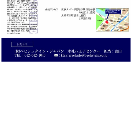
・
ス
ベ
ノ
セ
タ
ン
ン
ジ
ト
ト
C.
オ
ラ
ベ
ム
ヒ
コ
東
シ
納
ン
京
ュ
入
ク
タ
実
ー
イ
績
ル
店
ン
音
長
コ
楽
ご
音
ン
教
挨
楽
サ
室
拶
教
ー
展
室
ト
示
ご
ア
情
愛
ッ
報
用
プ
ホー
者
ラ
ル・
の
イ
スタ
声