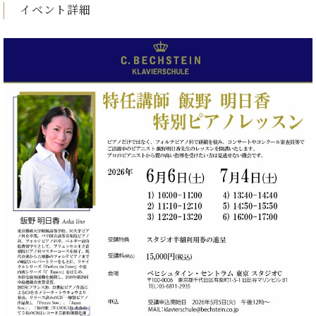
ン
イベント詳細
迎。
サ
ベ
会
ベヒ
ー
C.
ヒ
社
シュ
ト
ベ
シ
案
ヒ
タイ
ュ
内
シ
タ
レ
ン・
ュ
イ
ッ
シュ
タ
お
ン・
ス
イ
ーレ
問
シ
ン
ン
合
ュ
イ
音楽
コ
せ
ー
ベ
教室
ン
レ
ン
サ
ト
ー
納
ベ
ト
入
代
ヒ
グ
シ
実
理
ラ
ュ
績
店
ン
タ
ホ
主
ド
イ
ー
催
ピ
ン
ル・
イ
ア