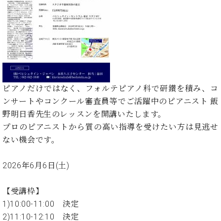
た
を
ラ
か
ヒ
ヒ
イ
い！
作
ン
ら
シ
シ
ン・
録
る
ド
の
ュ
ュ
サ
音
こ
ヒ
お
タ
タ
ロ
し
と
ス
知
イ
イ
ン
た
ト
ら
ン
ン
会
い！
音
リ
せ
レ
の
員
と
色
ー
(入
ジ
秘
い
ピアノだけではなく、フォルテピアノ科で研鑚を積み、コ
と
荷
デ
密
う
ンサートやコンクール審査員等でご活躍中のピアニスト 飯
ベ
タ
情
ン
音
方
ヒ
野明日香先生のレッスンを開講いたします。
ッ
報
ス
楽
は、
シ
チ
等)
プロのピアニストから質の高い指導を受けたい方は見逃せ
ニ
家
お
ュ
ュ
ない機会です。
達
近
タ
ー
ベ
の
プ
く
C.
イ
ス・
ヒ
声
レ
の
2026年6月6日(土)
ベ
ン・
イ
シ
ス
直
ヒ
ジ
ベ
ュ
リ
営
シ
ベ
ャ
【受講枠】
ン
タ
リ
店
ュ
ヒ
パ
ト
1)10:00-11:00 決定
イ
ー
舗
タ
シ
ン
2)11:10-12:10 決定
ン・
ス
ま