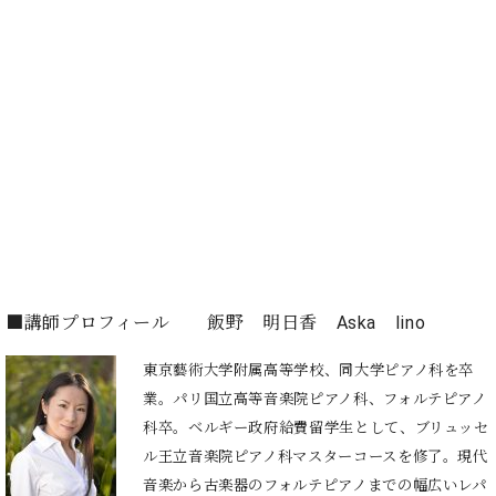
プ
室
ラ
ピ
イ
ア
ト
ノ
ピ
の
ア
コ
ノ
ン
シ
ェ
C.
ル
ベ
ジ
ヒ
ュ
シ
ア
ュ
■講師プロフィール 飯野 明日香 Aska Iino
ク
タ
セ
イ
東京藝術大学附属高等学校、同大学ピアノ科を卒
ス
ン
セン
業。パリ国立高等音楽院ピアノ科、フォルテピアノ
ア
トラ
カ
科卒。ベルギー政府給費留学生として、ブリュッセ
ム東
デ
ル王立音楽院ピアノ科マスターコースを修了。現代
京の
ミ
音楽から古楽器のフォルテピアノまでの幅広いレパ
ご案