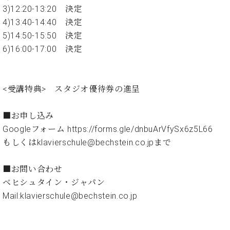
イ
ュ
ブ
ジ
(お
で
3)12:20-13:20 決定
ン
タ
ロ
正
ャ
知
4)13:40-14:40 決定
コ
イ
グ
オンライン試弾
規
パ
ら
ン
ン
5)14:50-15:50 決定
デ
ン
せ・
メルマガ登録
サ
の
ィ
6)16:00-17:00 決定
の
メ
ー
音
ー
取
デ
趣
ト
色
ラ
り
ィ
味
/
ー・
組
ア
<受講特典> スタジオ優待券の進呈
か
C.
取
ベ
み
情
ら
ベ
扱
ヒ
報)
本
ヒ
■お申し込み
店
シ
格
シ
ピ
Googleフォーム https://forms.gle/dnbuArVfySx6z5L66
ュ
的
ュ
ア
キ
タ
もしくはklavierschule@bechstein.co.jpまで
に
タ
ノ
ャ
店
イ
学
イ
製
ン
舗・
ン
■お問い合わせ
ぶ
ン
造
ペ
サ
を
方
レ
番
ー
ロ
ベヒシュタイン・ジャパン
弾
ま
ジ
号
ン
ン・
Mail:klavierschule@bechstein.co.jp
く
で
デ
調
前
大
ン
律
に
コ
歓
ス