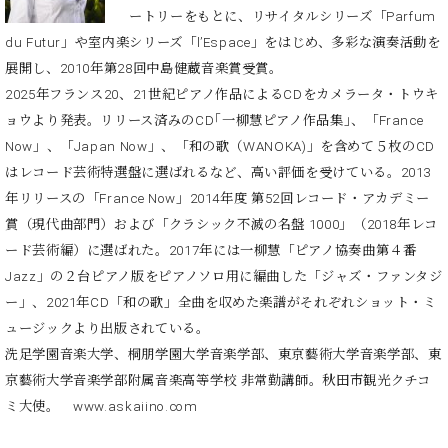
ー
ートリーをもとに、リサイタルシリーズ「Parfum
内
(PDF)
du Futur」や室内楽シリーズ「l’Espace」をはじめ、多彩な演奏活動を
W.
お
展開し、2010年第28回中島健蔵音楽賞受賞。
ホ
問
2025年フランス20、21世紀ピアノ作品によるCDをカメラータ・トウキ
フ
い
ョウより発表。リリース済みのCD｢一柳慧ピアノ作品集｣、「France
マ
合
ン
Now」、「Japan Now」、「和の歌（WANOKA)」を含めて５枚のCD
わ
プ
はレコード芸術特選盤に選ばれるなど、高い評価を受けている。2013
せ
ロ
年リリースの「France Now」2014年度 第52回レコード・アカデミー
フ
賞（現代曲部門）および「クラシック不滅の名盤 1000」（2018年レコ
ェ
本
ード芸術編）に選ばれた。2017年には一柳慧「ピアノ協奏曲第４番
ッ
社
Jazz」の２台ピアノ版をピアノソロ用に編曲した「ジャズ・ファンタジ
シ
：
ョ
ー」、2021年CD「和の歌」全曲を収めた楽譜がそれぞれショット・ミ
八
ナ
ュージックより出版されている。
王
ル
子
洗足学園音楽大学、桐朋学園大学音楽学部、東京藝術大学音楽学部、東
・
京藝術大学音楽学部附属音楽高等学校 非常勤講師。秋田市観光クチコ
技
W.
ミ大使。 www.askaiino.com
術
ホ
営
フ