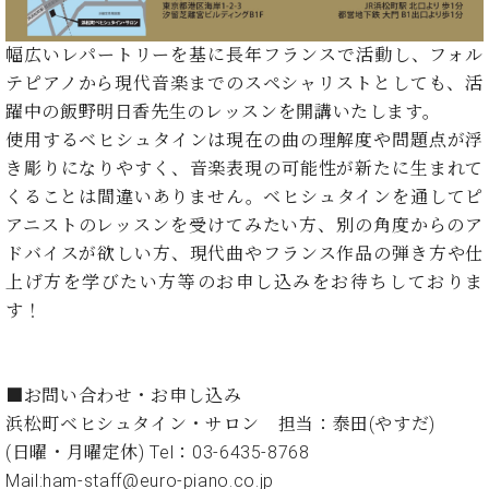
イ
ュ
ブ
ジ
(お
で
ン
タ
ロ
正
ャ
知
コ
イ
グ
オンライン試弾
規
幅広いレパートリーを基に長年フランスで活動し、フォル
パ
ら
ン
ン
デ
テピアノから現代音楽までのスペシャリストとしても、活
ン
せ・
メルマガ登録
サ
の
ィ
躍中の飯野明日香先生のレッスンを開講いたします。
の
メ
ー
音
ー
取
デ
使用するベヒシュタインは現在の曲の理解度や問題点が浮
趣
ト
色
ラ
り
ィ
味
き彫りになりやすく、音楽表現の可能性が新たに生まれて
/
ー・
組
ア
か
C.
くることは間違いありません。ベヒシュタインを通してピ
取
ベ
み
情
ら
ベ
扱
アニストのレッスンを受けてみたい方、別の角度からのア
ヒ
報)
本
ヒ
店
シ
ドバイスが欲しい方、現代曲やフランス作品の弾き方や仕
格
シ
ピ
ュ
上げ方を学びたい方等のお申し込みをお待ちしておりま
的
ュ
ア
キ
タ
す！
に
タ
ノ
ャ
店
イ
学
イ
製
ン
舗・
ン
ぶ
ン
造
ペ
サ
を
方
レ
番
ー
ロ
■お問い合わせ・お申し込み
弾
ま
ジ
号
ン
ン・
く
浜松町ベヒシュタイン・サロン 担当：泰田(やすだ)
で
デ
調
前
(日曜・月曜定休) Tel：03-6435-8768
大
ン
律
に
コ
歓
Mail:ham-staff@euro-piano.co.jp
ス