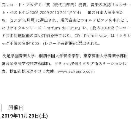
・
ス
ベ
ノ
度レコード・アカデミー賞（現代曲部門）受賞。音楽の友誌「コンサー
セ
タ
ン
ン
ト・ベストテン2006,2009,2010,2011,2014」「旬の日本人演奏家た
ジ
ト
ト
C.
ち」(2013年5月号)に選出され、現代音楽とフォルテピアノを中心とし
オ
ラ
ベ
たリサイタルシリーズ「Parfum du Futur」や、3枚のCDは全てレコー
ム
ヒ
コ
東
ド芸術特選盤他の高い評価を得ており、CD「France Now」は「クラシ
シ
納
ン
京
ック不滅の名盤1000」(レコード芸術編)に選出された。
ュ
入
ク
タ
実
ー
洗足学園音楽大学、桐朋学園大学音楽学部、東京藝術大学音楽学部附
イ
績
ル
店
ン
属音楽高等学校非常勤講師。ピティナ汐留イタリア街ステーション代
音
長
コ
楽
ご
表。秋田市観光クチコミ大使。www.askaiino.com
音
ン
教
挨
楽
サ
室
拶
教
ー
展
室
ト
示
ご
ア
情
愛
開催日
ッ
報
用
2019年11月23日(土)
プ
ホー
者
ラ
ル・
の
イ
スタ
声