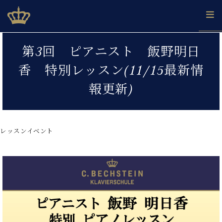
Skip
ベヒシュタインジャパン公式サイト
BECHSTEIN JAPAN Official Site
to
content
カ
第3回 ピアニスト 飯野明日
タ
ベ
ベ
ド
メ
企
ロ
香 特別レッスン(11/15最新情
C.
ヒ
ヒ
イ
ル
業
グ
ベ
シ
シ
ツ
マ
情
報更新)
ヒ
ュ
ュ
の
ガ
報
シ
タ
展
タ
名
会
ュ
イ
示
イ
器
員
採
タ
ン
ン
ベ
登
用
レッスンイベント
イ
で、
の
ヒ
録
情
ン
ピ
演
グ
シ
ご
報
コ
ア
奏
ラ
ュ
案
ン
ノ
し
ン
タ
内
サ
技
ベ
た
ド
イ
ー
術
ヒ
い！
ピ
ン
各
ト /
シ
学
ア
店
C.
ュ
び
ノ
ブ
舗
ベ
ベ
タ