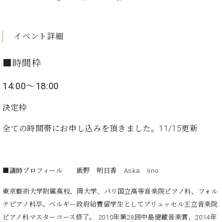
ン
迎。
サ
ベ
会
ベヒ
ー
C.
ヒ
社
シュ
ト
ベ
イベント詳細
シ
案
ヒ
タイ
ュ
内
シ
タ
レ
ン・
■時間枠
ュ
イ
ッ
シュ
タ
お
ン・
ス
14:00～18:00
イ
ーレ
問
シ
ン
ン
合
ュ
イ
音楽
決定枠
コ
せ
ー
ベ
教室
ン
レ
ン
全ての時間帯にお申し込みを頂きました。11/15更新
サ
ト
ー
納
ベ
ト
入
代
ヒ
グ
■講師プロフィール
飯野 明日香 Aska Iino
シ
実
理
ラ
ュ
績
店
ン
東京藝術大学附属高校、同大学、パリ国立高等音楽院ピアノ科、フォル
タ
ホ
主
ド
イ
テピアノ科卒。ベルギー政府給費留学生としてブリュッセル王立音楽院
ー
催
ピ
ン
ル・
イ
ピアノ科マスターコース修了。 2010年第28回中島健蔵音楽賞、2014年
ア