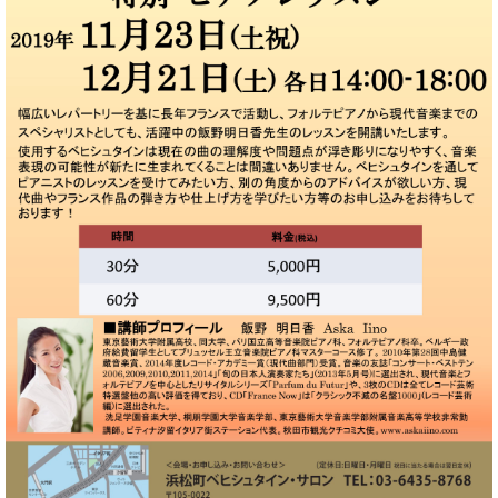
た
を
ラ
か
ヒ
ヒ
イ
い！
作
ン
ら
シ
シ
ン・
録
る
ド
の
ュ
ュ
サ
音
こ
ヒ
お
タ
タ
ロ
し
と
ス
知
イ
イ
ン
た
ト
ら
ン
ン
会
い！
音
リ
せ
レ
の
員
と
色
ー
(入
ジ
秘
い
と
荷
デ
密
う
ベ
タ
情
ン
音
方
ヒ
ッ
報
ス
楽
は、
シ
チ
等)
ニ
家
お
ュ
ュ
達
近
タ
ー
ベ
の
プ
く
C.
イ
ス・
ヒ
声
レ
の
ベ
ン・
イ
シ
ス
直
ヒ
ジ
ベ
ュ
リ
営
シ
ベ
ャ
ン
タ
リ
店
ュ
ヒ
パ
ト
イ
ー
舗
タ
シ
ン
ン・
ス
ま