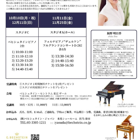
・
ス
ベ
ノ
セ
タ
ン
ン
ジ
ト
ト
C.
オ
ラ
ベ
ム
ヒ
コ
東
シ
納
ン
京
ュ
入
ク
タ
実
ー
イ
績
ル
店
ン
音
長
コ
楽
ご
音
ン
教
挨
楽
サ
室
拶
教
ー
展
室
ト
示
ご
ア
情
愛
ッ
報
用
プ
ホー
者
ラ
ル・
の
イ
スタ
声