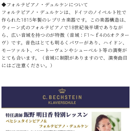
ン
迎。
◆フォルテピアノ・デュルケンについて
サ
ベ
会
ベヒ
フォルテピアノ・デュルケンは、ドイツのノイペルト社で
ー
C.
ヒ
社
シュ
作られた1815年製のレプリカ楽器です。この楽器構造は、
ト
ベ
シ
案
ヒ
ウィーン式のフォルテピアノで18世紀後半頃でありなが
タイ
ュ
内
シ
ら、広い音域を持つのが特徴（音域：F1～ｆ4の6オクター
タ
レ
ン・
ュ
イ
ッ
ヴ）です。音色はとても明るくパワーがあり、ハイドン、
シュ
タ
お
ン・
ス
モーツァルト、ベートーヴェンやシューベルト等の演奏が
イ
ーレ
問
シ
ン
とても合います。（音域に制限がありますので、演奏曲目
ン
合
ュ
イ
音楽
コ
にはご注意ください。）
せ
ー
ベ
教室
ン
レ
ン
サ
ト
ー
納
ベ
ト
入
代
ヒ
グ
シ
実
理
ラ
ュ
績
店
ン
タ
ホ
主
ド
イ
ー
催
ピ
ン
ル・
イ
ア