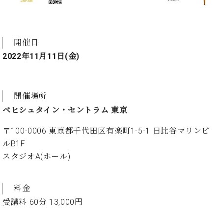
ト
ジオ
ピ
レン
ア
タル
ノ
ホー
開催日
ル・
2022年11月11日(金)
C.
スタ
ベ
ジオ
ヒ
空き
シ
状況
開催場所
ュ
動
ベヒシュタイン・セントラム 東京
タ
画
イ
収
〒100-0006 東京都千代田区有楽町1-5-1 日比谷マリンビ
ン
録
ルB1F
レ
サ
ジ
スタジオA(ホール)
ー
デ
ビ
ン
ス
料金
ス
音
ア
楽
受講料 60分 13,000円
ッ
教