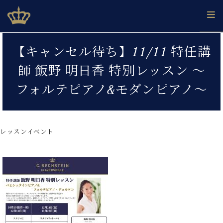
Skip
ベヒシュタインジャパン公式サイト
BECHSTEIN JAPAN Official Site
to
content
カ
【キャンセル待ち】11/11 特任講
タ
ベ
ベ
ド
メ
企
ロ
師 飯野 明日香 特別レッスン ～
C.
ヒ
ヒ
イ
ル
業
グ
ベ
シ
シ
ツ
マ
情
フォルテピアノ&モダンピアノ～
ヒ
ュ
ュ
の
ガ
報
シ
タ
展
タ
名
会
ュ
イ
示
イ
器
員
採
タ
ン
ン
ベ
登
用
レッスンイベント
イ
で、
の
ヒ
録
情
ン
ピ
演
グ
シ
ご
報
コ
ア
奏
ラ
ュ
案
ン
ノ
し
ン
タ
内
サ
技
ベ
た
ド
イ
ー
術
ヒ
い！
ピ
ン
各
ト /
シ
学
ア
店
C.
ュ
び
ノ
ブ
舗
ベ
ベ
タ