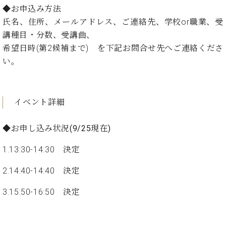
イ
ュ
ブ
ジ
(お
で
◆お申込み方法
ン
タ
ロ
正
ャ
知
氏名、住所、メールアドレス、ご連絡先、学校or職業、受
コ
イ
グ
オンライン試弾
規
パ
ら
ン
ン
講種目・分数、受講曲、
デ
ン
せ・
メルマガ登録
サ
の
ィ
希望日時(第2候補まで) を下記お問合せ先へご連絡くださ
の
メ
ー
音
ー
い。
取
デ
趣
ト
色
ラ
り
ィ
味
/
ー・
組
ア
か
C.
取
ベ
み
情
ら
ベ
イベント詳細
扱
ヒ
報)
本
ヒ
店
シ
格
シ
ピ
ュ
◆お申し込み状況(9/25
現在)
的
ュ
ア
キ
タ
に
タ
ノ
ャ
店
1.13:30-14:30 決定
イ
学
イ
製
ン
舗・
ン
ぶ
ン
造
ペ
サ
2.14:40-14:40 決定
を
方
レ
番
ー
ロ
弾
ま
ジ
号
ン
ン・
3.15:50-16:50 決定
く
で
デ
調
前
大
ン
律
に
コ
歓
ス