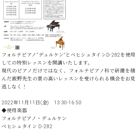
た
を
ラ
か
ヒ
ヒ
イ
い！
作
ン
ら
シ
シ
ン・
録
る
ド
の
ュ
ュ
サ
音
こ
ヒ
お
タ
タ
ロ
し
と
ス
知
イ
イ
ン
た
ト
ら
ン
ン
会
い！
音
リ
せ
レ
の
員
と
色
ー
(入
ジ
秘
い
フォルテピアノ“デュルケン”とベヒシュタインD-282を使用
と
荷
デ
密
う
しての特別レッスンを開講いたします。
ベ
タ
情
ン
音
方
ヒ
現代のピアノだけではなく、フォルテピアノ科で研鑚を積
ッ
報
ス
楽
は、
シ
チ
等)
んだ飯野先生の質の高いレッスンを受けられる機会をお見
ニ
家
お
ュ
ュ
逃しなく！
達
近
タ
ー
ベ
の
プ
く
C.
イ
ス・
ヒ
声
レ
の
2022年11月11日(金) 13:30-16:50
ベ
ン・
イ
シ
ス
直
◆使用楽器
ヒ
ジ
ベ
ュ
リ
営
シ
ベ
ャ
フォルテピアノ・デュルケン
ン
タ
リ
店
ュ
ヒ
パ
ト
ベヒシュタイン D-282
イ
ー
舗
タ
シ
ン
ン・
ス
ま