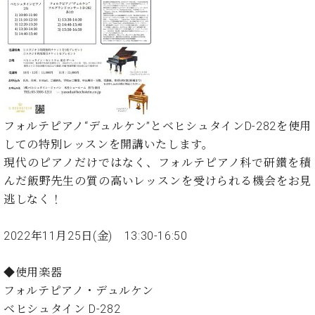
た
を
ラ
か
ヒ
ヒ
イ
い！
作
ン
ら
シ
シ
ン・
録
る
ド
の
ュ
ュ
サ
音
こ
ヒ
お
タ
タ
ロ
し
と
ス
知
イ
イ
ン
た
ト
ら
ン
ン
会
い！
音
リ
せ
レ
の
員
と
色
ー
(入
ジ
秘
い
フォルテピアノ“デュルケン”とベヒシュタインD-282を使用
と
荷
デ
密
う
しての特別レッスンを開講いたします。
ベ
タ
情
ン
音
方
ヒ
現代のピアノだけではなく、フォルテピアノ科で研鑚を積
ッ
報
ス
楽
は、
シ
チ
等)
んだ飯野先生の質の高いレッスンを受けられる機会をお見
ニ
家
お
ュ
ュ
逃しなく！
達
近
タ
ー
ベ
の
プ
く
C.
イ
ス・
ヒ
声
レ
の
2022年11月25日(金) 13:30-16:50
ベ
ン・
イ
シ
ス
直
ヒ
ジ
ベ
ュ
リ
営
シ
ベ
ャ
◆使用楽器
ン
タ
リ
店
ュ
ヒ
パ
ト
フォルテピアノ・デュルケン
イ
ー
舗
タ
シ
ン
ベヒシュタイン D-282
ン・
ス
ま