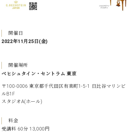
ト
ジオ
ピ
レン
ア
タル
ノ
ホー
ル・
開催日
C.
スタ
2022年11月25日(金)
ベ
ジオ
ヒ
空き
シ
状況
ュ
動
開催場所
タ
画
ベヒシュタイン・セントラム 東京
イ
収
ン
録
〒100-0006 東京都千代田区有楽町1-5-1 日比谷マリンビ
レ
サ
ジ
ルB1F
ー
デ
スタジオA(ホール)
ビ
ン
ス
ス
音
ア
料金
楽
ッ
教
受講料 60分 13,000円