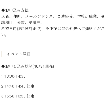
イ
ュ
ブ
ジ
(お
で
ン
タ
ロ
正
ャ
知
◆お申込み方法
コ
イ
グ
オンライン試弾
規
パ
ら
ン
ン
氏名、住所、メールアドレス、ご連絡先、学校or職業、受
デ
ン
せ・
メルマガ登録
サ
の
ィ
講種目・分数、受講曲、
の
メ
ー
音
ー
希望日時(第2候補まで) を下記お問合せ先へご連絡くださ
取
デ
趣
ト
色
ラ
り
ィ
い。
味
/
ー・
組
ア
か
C.
取
ベ
み
情
ら
ベ
扱
ヒ
報)
本
ヒ
店
イベント詳細
シ
格
シ
ピ
ュ
的
ュ
ア
キ
タ
◆お申し込み状況(10/31現在)
に
タ
ノ
ャ
店
イ
学
イ
製
ン
舗・
ン
1.13:30-14:30
ぶ
ン
造
ペ
サ
を
方
レ
番
ー
ロ
弾
2.14:40-14:40 決定
ま
ジ
号
ン
ン・
く
で
デ
調
3.15:50-16:50 決定
前
大
ン
律
に
コ
歓
ス