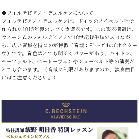
ン
迎。
サ
ベ
会
ベヒ
◆フォルテピアノ・デュルケンについて
ー
C.
ヒ
社
シュ
フォルテピアノ・デュルケンは、ドイツのノイペルト社で
ト
ベ
シ
案
ヒ
作られた1815年製のレプリカ楽器です。この楽器構造は、
タイ
ュ
内
シ
ウィーン式のフォルテピアノで18世紀後半頃でありなが
タ
レ
ン・
ュ
イ
ッ
ら、広い音域を持つのが特徴（音域：F1～ｆ4の6オクター
シュ
タ
お
ン・
ス
ヴ）です。音色はとても明るくパワーがあり、ハイドン、
イ
ーレ
問
シ
ン
モーツァルト、ベートーヴェンやシューベルト等の演奏が
ン
合
ュ
イ
音楽
コ
とても合います。（音域に制限がありますので、演奏曲目
せ
ー
ベ
教室
ン
にはご注意ください。）
レ
ン
サ
ト
ー
納
ベ
ト
入
代
ヒ
グ
シ
実
理
ラ
ュ
績
店
ン
タ
ホ
主
ド
イ
ー
催
ピ
ン
ル・
イ
ア