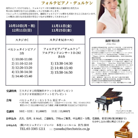
・
ス
ベ
ノ
セ
タ
ン
ン
ジ
ト
ト
C.
オ
ラ
ベ
ム
ヒ
コ
東
シ
納
ン
京
ュ
入
ク
タ
実
ー
イ
績
ル
店
ン
音
長
コ
楽
ご
音
ン
教
挨
楽
サ
室
拶
教
ー
展
室
ト
示
ご
ア
情
愛
ッ
報
用
プ
ホー
者
ラ
ル・
の
イ
スタ
声