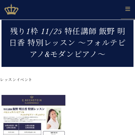
Skip
ベヒシュタインジャパン公式サイト
BECHSTEIN JAPAN Official Site
to
content
カ
残り1枠 11/25 特任講師 飯野 明
タ
ベ
ベ
ド
メ
企
ロ
日香 特別レッスン ～フォルテピ
C.
ヒ
ヒ
イ
ル
業
グ
ベ
シ
シ
ツ
マ
情
アノ&モダンピアノ～
ヒ
ュ
ュ
の
ガ
報
シ
タ
展
タ
名
会
ュ
イ
示
イ
器
員
採
タ
ン
ン
ベ
登
用
レッスンイベント
イ
で、
の
ヒ
録
情
ン
ピ
演
グ
シ
ご
報
コ
ア
奏
ラ
ュ
案
ン
ノ
し
ン
タ
内
サ
技
ベ
た
ド
イ
ー
術
ヒ
い！
ピ
ン
各
ト /
シ
学
ア
店
C.
ュ
び
ノ
ブ
舗
ベ
ベ
タ