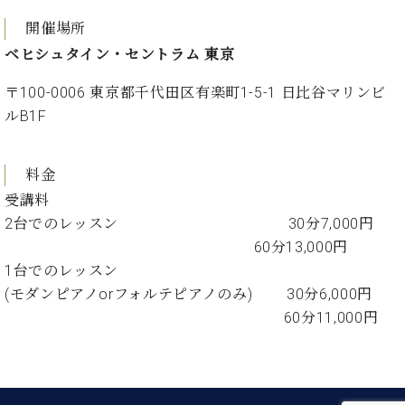
プ
室
ラ
ピ
開催場所
イ
ア
ベヒシュタイン・セントラム 東京
ト
ノ
ピ
の
〒100-0006 東京都千代田区有楽町1-5-1 日比谷マリンビ
ア
コ
ルB1F
ノ
ン
シ
ェ
C.
料金
ル
ベ
受講料
ジ
ヒ
2台でのレッスン 30分7,000円
ュ
シ
ア
60分13,000円
ュ
ク
タ
1台でのレッスン
セ
イ
(モダンピアノorフォルテピアノのみ) 30分6,000円
ス
ン
60分11,000円
セン
ア
トラ
カ
ム東
デ
京の
ミ
ご案