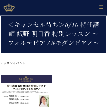
Skip
ベヒシュタインジャパン公式サイト
BECHSTEIN JAPAN Official Site
to
content
カ
＜キャンセル待ち＞6/10 特任講
タ
ベ
ベ
ド
メ
企
ロ
師 飯野 明日香 特別レッスン ～
C.
ヒ
ヒ
イ
ル
業
グ
ベ
シ
シ
ツ
マ
情
フォルテピアノ&モダンピアノ～
ヒ
ュ
ュ
の
ガ
報
シ
タ
展
タ
名
会
ュ
イ
示
イ
器
員
採
タ
ン
ン
ベ
登
用
レッスンイベント
イ
で、
の
ヒ
録
情
ン
ピ
演
グ
シ
ご
報
コ
ア
奏
ラ
ュ
案
ン
ノ
し
ン
タ
内
サ
技
ベ
た
ド
イ
ー
術
ヒ
い！
ピ
ン
各
ト /
シ
学
ア
店
C.
ュ
び
ノ
ブ
舗
ベ
ベ
タ