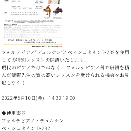
た
を
ラ
か
ヒ
ヒ
イ
い！
作
ン
ら
シ
シ
ン・
録
る
ド
の
ュ
ュ
サ
音
こ
ヒ
お
タ
タ
ロ
し
と
ス
知
イ
イ
ン
た
ト
ら
ン
ン
会
い！
音
リ
せ
レ
の
員
と
色
ー
(入
ジ
秘
い
フォルテピアノ“デュルケン”とベヒシュタインD-282を使用
と
荷
デ
密
う
しての特別レッスンを開講いたします。
ベ
タ
情
ン
音
方
ヒ
現代のピアノだけではなく、フォルテピアノ科で研鑚を積
ッ
報
ス
楽
は、
シ
チ
等)
んだ飯野先生の質の高いレッスンを受けられる機会をお見
ニ
家
お
ュ
ュ
逃しなく！
達
近
タ
ー
ベ
の
プ
く
C.
イ
ス・
ヒ
声
レ
の
2022年6月10日(金) 14:30-19:00
ベ
ン・
イ
シ
ス
直
ヒ
ジ
ベ
ュ
リ
営
シ
ベ
ャ
◆使用楽器
ン
タ
リ
店
ュ
ヒ
パ
ト
フォルテピアノ・デュルケン
イ
ー
舗
タ
シ
ン
ベヒシュタイン D-282
ン・
ス
ま