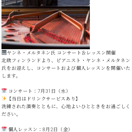
た
を
ラ
か
ヒ
ヒ
イ
い！
作
ン
ら
シ
シ
ン・
録
る
ド
の
ュ
ュ
サ
音
こ
ヒ
お
タ
タ
ロ
し
と
ス
知
イ
イ
ン
た
ト
ら
ン
ン
会
い！
音
リ
せ
レ
の
員
と
色
ー
(入
ジ
秘
い
ヤンネ・メルタネン氏 コンサート＆レッスン開催
と
荷
デ
密
う
北欧フィンランドより、ピアニスト・ヤンネ・メルタネン
ベ
タ
情
ン
音
方
ヒ
氏をお迎えし、コンサートおよび個人レッスンを開催いた
ッ
報
ス
楽
は、
シ
チ
等)
します。
ニ
家
お
ュ
ュ
達
近
タ
ー
ベ
の
プ
コンサート：7月31日（水）
く
C.
イ
ス・
ヒ
声
レ
の
【当日はドリンクサービスあり】
ベ
ン・
イ
シ
ス
直
洗練された演奏とともに、心地よいひとときをお過ごしく
ヒ
ジ
ベ
ュ
リ
営
シ
ベ
ャ
ださい。
ン
タ
リ
店
ュ
ヒ
パ
ト
イ
ー
舗
タ
シ
ン
個人レッスン：8月2日（金）
ン・
ス
ま