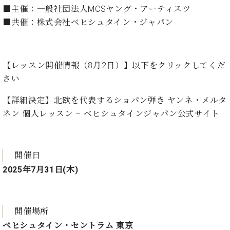
マ
■主催：一般社団法人MCSヤング・アーティスツ
ー
■共催：株式会社ベヒシュタイン・ジャパン
サ
ー
ビ
ス
(
【レッスン開催情報（8月2日）】以下をクリックしてくだ
調
さい
律
)
【詳細決定】北欧を代表するショパン弾き ヤンネ・メルタ
ネン 個人レッスン – ベヒシュタインジャパン公式サイト
ア
フ
タ
ー
開催日
サ
2025年7月31日(木)
ー
ビ
ス
(調
開催場所
律)
ベヒシュタイン・セントラム 東京