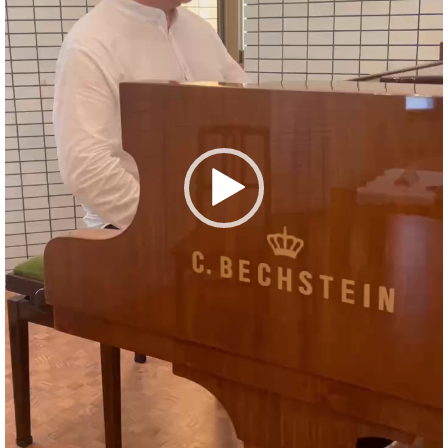
プ
室
ラ
ピ
イ
ア
ト
ノ
ピ
の
ア
コ
ノ
ン
シ
ェ
C.
ル
ベ
ジ
ヒ
ュ
シ
ア
ュ
ク
タ
セ
イ
ス
ン
セン
ア
トラ
カ
ム東
デ
京の
ミ
ご案