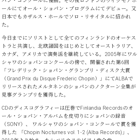
パン・コンクールに優勝。その後ロンドンのウイグモアホ
ーロ
ールにてオール・ショパン・プログラムにてデビュー。又
ピア
C.BECHSTEIN
日本でもカザルス・ホールでソロ・リサイタルに招かれ
ノ特
Digital(ベ
た。
選中
ヒ
古】
シ
今日までにソリストとして全てのフィンランドのオーケス
イ
ュ
トラと共演し、北欧諸国をはじめとしてオーストラリア、
ベ
タ
カナダ、アメリカで演奏活を継続している。2005年にワル
ン
イ
ト
シャワのショパンコンクールの傍で、開催された第6回
ン
情
「フレデリック・ショパン・グランプリ・ディスク大賞
デ
報
ジ
（Grand Prix du Disque Frederic Chopin）」にてALBAで
八
タ
リリースされたメルタネンのショパンのノクターン全集が
王
ル)
見事グランプリを獲得した。
子
工
CDのディスコグラフィーは圧巻でFinlandia Recordsのオ
房
ール・ショパン・アルバムを皮切りにショパンの録音
ブ
ロ
（SONY）、 ワルシャワのショパン・コンクールで賞を獲
グ
得した 「Chopin Nocturnes vol. 1-2 (Alba Records)」、
ア