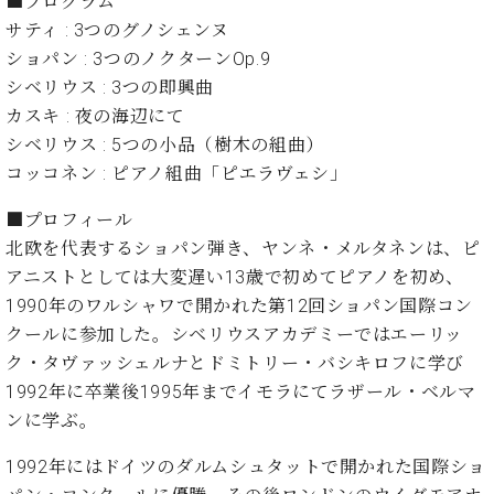
■プログラム
業
マ
セ
サティ : 3つのグノシェンヌ
ン
ン
ショパン : 3つのノクターンOp.9
ト
タ
シベリウス : 3つの即興曲
ー
ラ
デ
カスキ : 夜の海辺にて
ィ
シベリウス : 5つの小品（樹木の組曲）
ス
シ
コッコネン : ピアノ組曲「ピエラヴェシ」
タ
ョ
ッ
ン
■プロフィール
フ
北欧を代表するショパン弾き、ヤンネ・メルタネンは、ピ
ご
W.
挨
アニストとしては大変遅い13歳で初めてピアノを初め、
ホ
拶
1990年のワルシャワで開かれた第12回ショパン国際コン
フ
技
クールに参加した。シベリウスアカデミーではエーリッ
マ
術
ク・タヴァッシェルナとドミトリー・バシキロフに学び
ン
者
1992年に卒業後1995年までイモラにてラザール・ベルマ
ヴ
紹
ィ
介
ンに学ぶ。
ジ
展示
1992年にはドイツのダルムシュタットで開かれた国際ショ
ョ
情報
ン
【ユ