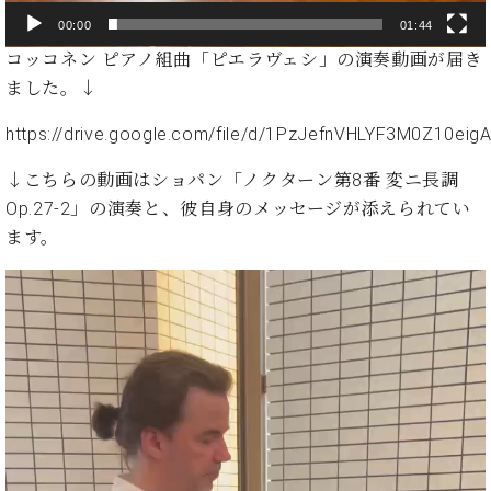
ト
ジオ
00:00
01:44
ピ
レン
ア
コッコネン ピアノ組曲「ピエラヴェシ」の演奏動画が届き
タル
ノ
ホー
ました。↓
ル・
C.
https://drive.google.com/file/d/1PzJefnVHLYF3M0Z10ei
スタ
ベ
ジオ
ヒ
↓こちらの動画はショパン「ノクターン第8番 変ニ長調
空き
シ
状況
Op.27-2」の演奏と、彼自身のメッセージが添えられてい
ュ
動
ます。
タ
画
イ
収
動
ン
録
画
レ
サ
プ
ジ
ー
レ
デ
ビ
ン
ー
ス
ス
ヤ
音
ア
楽
ー
ッ
教