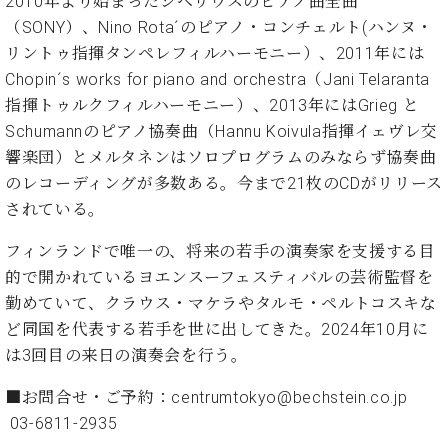
2010年より始まったシベリウスのピアノ曲全曲
ク
（SONY）、Nino Rota´のピアノ・コンチェルト(ハンヌ・
セ
リントゥ指揮タンペレフィルハーモニー）、2011年には
ス
お
Chopin´s works for piano and orchestra（Jani Telaranta
問
指揮トゥルクフィルハーモニー）、2013年にはGrieg と
い
Schumannのピアノ協奏曲（Hannu Koivula指揮イェヴレ交
合
響楽団）とメルタネンはソロプログラムのみならず協奏曲
わ
のレコーディングが多数ある。今まで21枚のCDがリリース
せ
されている。
フィンランドで唯一の、将来の若手の演奏家を支援する目
ア
的で開かれているヨエンスーフェスティバルの芸術監督を
ー
勤めていて、クラウス・マケラやタルモ・ペルトコスキな
テ
ど同国を代表する若手を世に出してきた。2024年10月に
ィ
ス
は3回目の来日の演奏会を行う。
ト
カ
■お問合せ・ご予約：
centrumtokyo@bechstein.co.jp
ス
03-6811-2935
タ