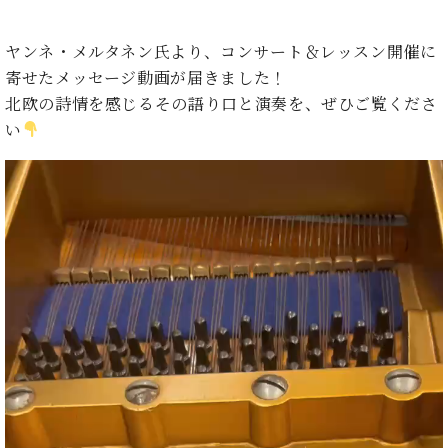
ン
迎。
サ
ベ
会
ベヒ
ー
C.
ヤンネ・メルタネン氏より、コンサート＆レッスン開催に
ヒ
社
シュ
ト
ベ
シ
寄せたメッセージ動画が届きました！
案
ヒ
タイ
ュ
内
北欧の詩情を感じるその語り口と演奏を、ぜひご覧くださ
シ
タ
レ
ン・
い
ュ
イ
ッ
シュ
タ
お
ン・
ス
動
イ
ーレ
問
シ
ン
画
ン
合
ュ
イ
音楽
プ
コ
せ
ー
ベ
教室
ン
レ
レ
ン
サ
ー
ト
ー
ヤ
納
ベ
ト
ー
入
代
ヒ
グ
シ
実
理
ラ
ュ
績
店
ン
タ
ホ
主
ド
イ
ー
催
ピ
ン
ル・
イ
ア