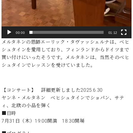
ー
内
(PDF)
W.
お
ホ
問
フ
い
00:00
01:12
マ
合
メルタネンの恩師エーリック・タヴァッシェルナは、ベヒ
ン
わ
シュタインを愛用しており、フィンランドからドイツまで
プ
せ
ロ
買い付けにいったそうです。メルタネンは、当然そのベヒ
フ
シュタインでレッスンを受けていました。
ェ
本
ッ
社
シ
：
ョ
【コンサート】 詳細更新しました2025.6.30
八
ナ
ヤンネ・メルタネン ベヒシュタインでショパン、サテ
王
ル
子
ィ、北欧の小品を弾く
・
■日時
技
W.
7月31日（木）19:00開演 18:30開場
術
ホ
営
フ