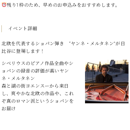
イ
ュ
ブ
ジ
(お
で
残り1枠のため、早めのお申込みをおすすめします。
ン
タ
ロ
正
ャ
知
コ
イ
グ
オンライン試弾
規
パ
ら
ン
ン
デ
ン
せ・
メルマガ登録
サ
の
ィ
イベント詳細
の
メ
ー
音
ー
取
デ
趣
ト
色
ラ
り
ィ
北欧を代表するショパン弾き “ヤンネ・メルタネン”が日
味
/
ー・
組
ア
比谷に登場します！
か
C.
取
ベ
み
情
ら
ベ
扱
ヒ
報)
シベリウスのピアノ作品全曲やシ
本
ヒ
店
シ
格
シ
ピ
ョパンの録音の評価が高いヤン
ュ
的
ュ
ア
キ
ネ・メルタネン
タ
に
タ
ノ
ャ
店
森と湖の街ヨエンスーから来日
イ
学
イ
製
ン
舗・
ン
し、爽やかな北欧の作品や、これ
ぶ
ン
造
ペ
サ
を
ぞ真のロマン派というショパンを
方
レ
番
ー
ロ
弾
お届け
ま
ジ
号
ン
ン・
く
で
デ
調
前
大
ン
律
に
コ
歓
ス