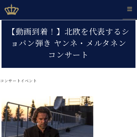
Skip
ベヒシュタインジャパン公式サイト
BECHSTEIN JAPAN Official Site
to
content
カ
【動画到着！】北欧を代表するシ
タ
ベ
ベ
ド
メ
企
ロ
ョパン弾き ヤンネ・メルタネン
C.
ヒ
ヒ
イ
ル
業
グ
ベ
シ
シ
ツ
マ
情
コンサート
ヒ
ュ
ュ
の
ガ
報
シ
タ
展
タ
名
会
ュ
イ
示
イ
器
員
採
タ
ン
ン
ベ
登
用
コンサートイベント
イ
で、
の
ヒ
録
情
ン
ピ
演
グ
シ
ご
報
コ
ア
奏
ラ
ュ
案
ン
ノ
し
ン
タ
内
サ
技
ベ
た
ド
イ
ー
術
ヒ
い！
ピ
ン
各
ト /
シ
学
ア
店
C.
ュ
び
ノ
ブ
舗
ベ
ベ
タ