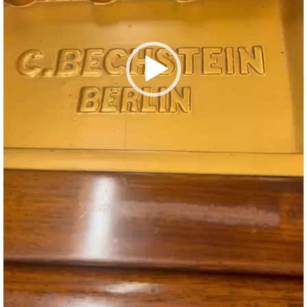
・
ス
ベ
ノ
セ
タ
ン
ン
ジ
ト
ト
C.
オ
ラ
ベ
ム
ヒ
コ
東
シ
納
ン
京
ュ
入
ク
タ
実
ー
イ
績
ル
店
ン
音
長
コ
楽
ご
音
ン
教
挨
楽
サ
室
拶
教
ー
展
室
ト
示
ご
ア
情
愛
ッ
報
用
プ
ホー
者
ラ
ル・
の
イ
スタ
声