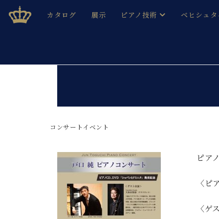
Skip
ベヒシュタインジャパン公式サイト
BECHSTEIN JAPAN Official Site
カタログ
展示
ピアノ技術
ベヒシュタ
to
content
ベヒシュタインのグランドピ
ドイツの名
作ること
ベヒシュタインで、 演奏したい！ 学びたい！ 録音した
C.ベヒシュタイン コンサート / C.ベヒシュタイ
ブランドヒ
音色とタッチ
ベヒシュタイン・
趣味から本格的に学ぶ方まで大歓迎。
音楽家達の
C.ベヒシュタイン コンサート
ベヒシュタイン・ジャパンの
み
ベヒシュタイン・セントラム 東
コンサートイベント
ベヒシュタ
ピアノ製造番号
店長ご挨拶
ベヒシュタ
ピア
展示情報
ホール・スタジオレンタル
ベヒシュタ
〈ピ
ホール・スタジオ空き状況
動画収録サービス
納入実績 
音楽教室
〈ゲス
ピアノのコンシェルジュ