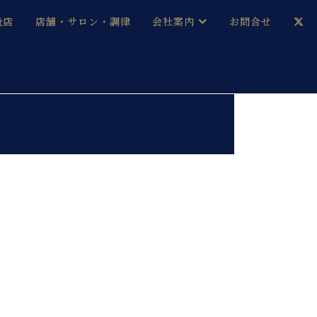
扱店
店舗・サロン・調律
会社案内
お問合せ
企業情報
メルマガ登録
採用情報
ベヒシュタイン・サロン会員
本社：八王子・技術営業センター
ベヒシュタイン・ジャパンブログ
中古】