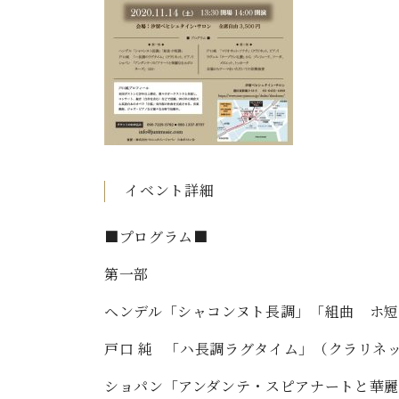
C.ベヒシュタイン コンサート
アクセス
納入実績 
グランドピアノ
セントラム東京のご案内(PDF)
お問い合わせ
ご愛用者の
C.ベヒシュタイン アカデミー
アーティストカスタマーサービス(
W.ホフマン プロフェッショナル
アフターサービス(調律)
W.ホフマン トラディション
調律師紹介
イベント詳細
調律料金表
お問い合わせ
W.ホフマン ヴィジョン
■プログラム■
尾山調律師のブログ Die Musikgasse（音楽の小道）
第一部
C.BECHSTEIN Digital(ベヒシュタイン デジタル)
ヘンデル「シャコンヌト長調」「組曲 ホ短
戸口 純 「ハ長調ラグタイム」（クラリネ
ショパン「アンダンテ・スピアナートと華麗