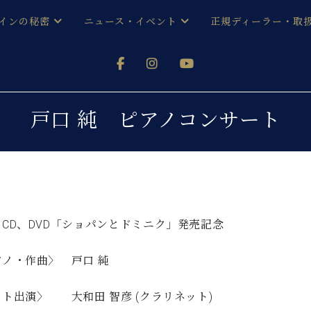
インの秘密
ニュース・イベント
正規ディーラー・取
アノを
器ベヒシュタイン
メルマガ会員登録ご案内
い！ という方は、お近くの直営店舗まで
オンライン試弾
ン レジデンス
ストリー
各店舗からのお知らせ
戸口 純 ピアノコンサート
(入荷情報等)
シューレ音楽教室
声
/
C.ベヒシュタイン レジデンス
取り組
プレスリリース
(お知らせ・メディア情報)
京
インの音色
キャンペーン
スタッフご挨拶
インを弾く前に
ノCD、DVD「ショパンとドミニク」発売記念
技術者紹介
展示情報【ユーロピアノ特選
コンサート
イン・シューレ
アノ・作曲〉 戸口 純
イベント情報
八王子工房ブログ
レッスンイベント
ホール・スタジオ
アクセス
ト出演〉 大和田 智彦 (クラリネット)
お問い合わせ