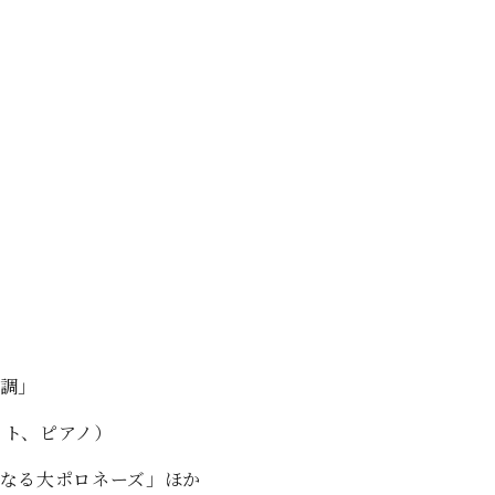
C.ベヒシュタイン コンサート
代理店主催イベント
音楽教室
アップライトピアノ
コンクール
声
音楽教室
調律)
調」
ット、ピアノ）
なる大ポロネーズ」ほか