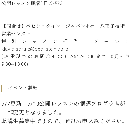
ン
公開レッスン聴講1日ご招待
迎。
サ
ベ
会
ベヒ
ー
C.
ヒ
社
シュ
ト
ベ
シ
案
【問合せ】ベヒシュタイン・ジャパン本社 八王子技術・
ヒ
タイ
ュ
内
シ
営業センター
タ
レ
ン・
ュ
特別レッスン担当 メール：
イ
ッ
シュ
タ
お
ン・
ス
klavierschule@bechstein.co.jp
イ
ーレ
問
シ
ン
(お電話でのお問合せは042-642-1040まで ※月~金
ン
合
ュ
イ
音楽
9:30~18:00)
コ
せ
ー
ベ
教室
ン
レ
ン
サ
ト
ー
イベント詳細
納
ベ
ト
入
代
ヒ
グ
シ
実
理
7/7更新 7/10公開レッスンの聴講プログラムが
ラ
ュ
績
店
ン
一部変更となりました。
タ
ホ
主
ド
イ
聴講生募集中ですので、ぜひお申込みください。
ー
催
ピ
ン
ル・
イ
ア