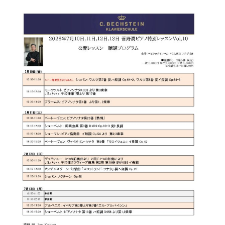
・
ス
ベ
ノ
セ
タ
ン
ン
ジ
ト
ト
C.
オ
ラ
ベ
ム
ヒ
コ
東
シ
納
ン
京
ュ
入
ク
タ
実
ー
イ
績
ル
店
ン
音
長
コ
楽
ご
音
ン
教
挨
楽
サ
室
拶
教
ー
展
室
ト
示
ご
ア
情
愛
ッ
報
用
プ
ホー
者
ラ
ル・
の
イ
スタ
声