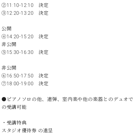
イ
ュ
ブ
ジ
(お
で
②11:10-12:10 決定
ン
タ
ロ
正
ャ
知
③12:20-13:20 決定
コ
イ
グ
オンライン試弾
規
パ
ら
ン
ン
デ
ン
せ・
メルマガ登録
サ
の
ィ
公開
の
メ
ー
音
ー
④14:20-15:20 決定
取
デ
趣
ト
色
ラ
り
ィ
非公開
味
/
ー・
組
ア
⑤15:30-16:30 決定
か
C.
取
ベ
み
情
ら
ベ
扱
ヒ
報)
本
ヒ
非公開
店
シ
格
シ
ピ
⑥16:50-17:50 決定
ュ
的
ュ
ア
キ
タ
⑦18:00-19:00 決定
に
タ
ノ
ャ
店
イ
学
イ
製
ン
舗・
ン
●ピアノソロの他、連弾、室内楽や他の楽器とのデュオで
ぶ
ン
造
ペ
サ
を
方
レ
番
ー
ロ
の受講可能
弾
ま
ジ
号
ン
ン・
く
で
デ
調
前
・受講特典
大
ン
律
に
コ
スタジオ優待券 の進呈
歓
ス