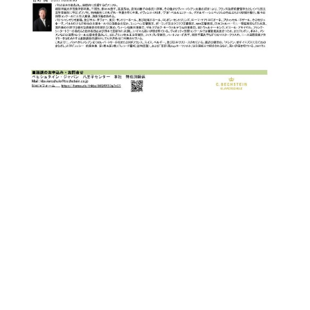
ト
ジオ
ピ
レン
ア
タル
ノ
ホー
ル・
C.
スタ
ベ
ジオ
ヒ
空き
シ
状況
ュ
動
タ
画
イ
収
ン
録
レ
サ
ジ
ー
デ
ビ
ン
ス
ス
音
ア
楽
ッ
教