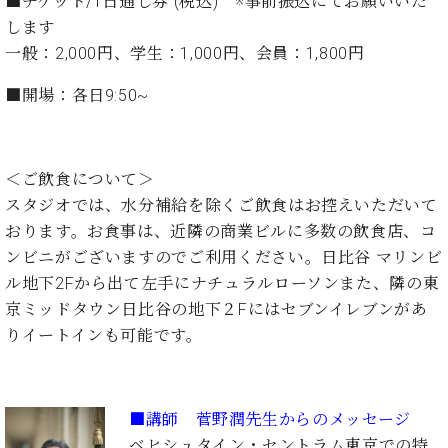
■チケット/1日通し券 (税込) ※
事前振込にてお願いいた
ーロ
します
ピア
C.BECHSTEIN
一般：2,000円、学生：1,000円、会員：1,800円
ノ特
Digital(ベ
選中
■開場：各日9:50~
ヒ
古】
シ
イ
ュ
ベ
タ
ン
＜ご飲食について＞
イ
ト
スタジオでは、水分補給を除くご飲食はお控えいただいて
ン
情
デ
おります。お食事は、近隣の商業ビルに多数の飲食店、コ
報
ジ
ンビニがございますのでご利用ください。日比谷 マリンビ
八
タ
ル地下2Fから出て左手にナチュラルローソンまた、隣の東
王
ル)
子
京ミッドタウン日比谷の地下２Fにはセブンイレブンがあ
工
りイートインも可能です。
房
ブ
ロ
グ
■講師 菅野潤先生からのメッセージ
ア
ベヒシュタイン・セントラム東京での特