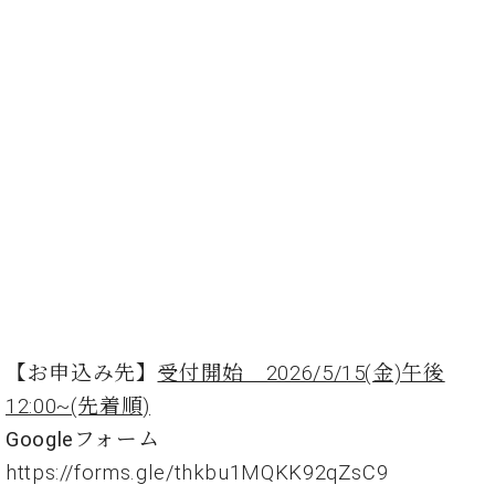
ー
内
(PDF)
W.
お
ホ
問
フ
い
マ
合
ン
わ
プ
せ
ロ
フ
ェ
本
ッ
社
シ
：
ョ
八
ナ
王
【お申込み先】
受付開始 2026/5/15(金)午後
ル
子
12:00~(先着順)
・
技
Googleフォーム
W.
術
ホ
https://forms.gle/thkbu1MQKK92qZsC9
営
フ