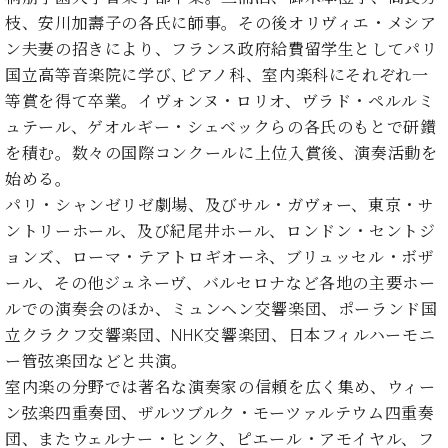
マ
枝、安川加壽子の各氏に師事。その後オリヴィエ・メシア
ー
サ
ン夫妻の招きにより、フランス政府給費留学生としてパリ
ー
国立高等音楽院に学び､ピアノ科、室内楽科にそれぞれ一
ビ
等賞を得て卒業。イヴォンヌ・ロリオ、ヴラド・ペルルミ
ス
(
ュテール、ゲオルギー・シェベックらの各氏のもとで研鑚
調
を積む。数々の国際コンクールに上位入賞後、演奏活動を
律
始める。
)
パリ・シャンゼリゼ劇場、及びサル・ガヴォー、東京・サ
ントリーホール、及び紀尾井ホール、ロンドン・セントジ
ア
フ
ョンズ、ローマ・テアトロギオーネ、ブリュッセル・ボザ
タ
ール、その他ジュネーヴ、バルセロナなど各地の主要ホー
ー
ルでの演奏会のほか、ミュンヘン交響楽団、ポーランド国
サ
立クラクフ交響楽団、NHK交響楽団、日本フィルハーモニ
ー
ー管弦楽団などと共演。
ビ
室内楽の分野では著名な演奏家の信頼を広く集め、ウィー
ス
(調
ン弦楽四重奏団、ザルツブルク・モーツァルテウム四重奏
律)
団、またウェルナー・ヒンク、ピエール・アモイヤル、フ