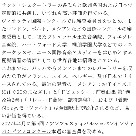
調
ランク・シュタートラーの各氏らと欧州各国および日本で
律
定期的に共演し、いずれも高い評価を得ている。
師
ヴィオッティ国際コンクールでは審査委員長をつとめ、ま
紹
介
たロンドン、ポルト、メシアンなどの国際コンクールの審
調
査委員として、またブリュッセル王立音楽院、フィエゾレ
律
音楽院、ハートフォード大学、桐朋学園大学などでのマス
料
タークラスや、ニース国際音楽アカデミーをはじめとする
金
夏期講習の講師としても世界各地に招聘されている。
表
これまでに、バッハからメシアンまでのレパートリーを収
お
問
めたＣＤがフランス、スイス、ベルギー、及び日本でリリ
い
ースされている。最近の録音の「メシアン：幼子イエズス
合
に注ぐ20のまなざし」と｢ドビュッシー：前奏曲集 第1巻
わ
＆第2巻｣（「レコード藝術」誌特選盤）、および「菅野
せ
潤playsモーツァルト」は全国紙上で紹介されるなど、高
尾山調律師のブ
ログ Die
い評価を得ている。
Musikgasse（音
2027年4月に
第6回ノアンフェスティバルショパンインジャ
楽の小道）
パンピアノコンクール
本選の審査員を務める。