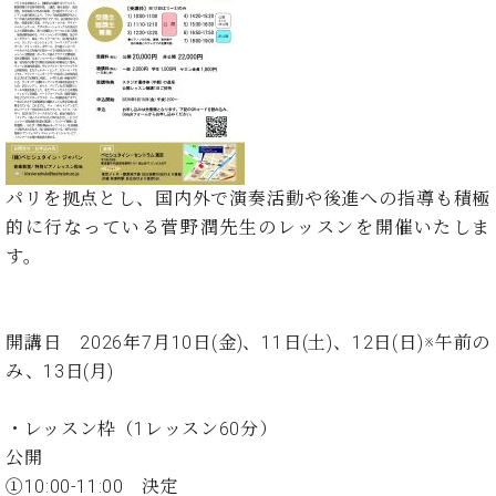
た
を
ラ
か
ヒ
ヒ
イ
い！
作
ン
ら
シ
シ
ン・
録
る
ド
の
ュ
ュ
サ
音
こ
ヒ
お
タ
タ
ロ
し
と
ス
知
イ
イ
ン
た
ト
ら
ン
ン
会
い！
音
リ
せ
レ
の
員
と
色
ー
(入
ジ
秘
い
パリを拠点とし、国内外で演奏活動や後進への指導も積極
と
荷
デ
密
う
的に行なっている菅野潤先生のレッスン
を開催いたしま
ベ
タ
情
ン
音
方
ヒ
す。
ッ
報
ス
楽
は、
シ
チ
等)
ニ
家
お
ュ
ュ
達
近
タ
ー
ベ
の
プ
開講日 2026年7月10日(金)、11日(土)、12日(日)※午前の
く
C.
イ
ス・
ヒ
声
レ
の
み、13日(月)
ベ
ン・
イ
シ
ス
直
ヒ
ジ
ベ
ュ
リ
営
シ
ベ
ャ
・レッスン枠（1レッスン60分）
ン
タ
リ
店
ュ
ヒ
パ
ト
公開
イ
ー
舗
タ
シ
ン
①10:00-11:00 決定
ン・
ス
ま