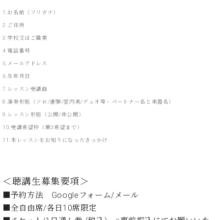
業
マ
セ
1.お名前（フリガナ）
ン
ン
2.ご住所
ト
タ
3.学校又はご職業
ー
ラ
デ
4.電話番号
ィ
5.メールアドレス
ス
シ
6.生年月日
タ
ョ
ッ
7.レッスン受講曲
ン
フ
8.演奏形態（ソロ/連弾/室内楽/デュオ等・パートナー名と楽器名）
ご
9.レッスン形態（公開/非公開）
W.
挨
10.受講希望枠（第3希望まで）
ホ
拶
11.本レッスンをお知りになったきっかけ
フ
技
マ
術
ン
者
ヴ
紹
＜聴講生募集要項＞
ィ
介
■予約方法 Googleフォーム/メール
ジ
展示
■全自由席/各日10席限定
ョ
情報
ン
【ユ