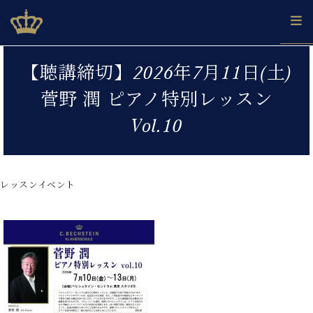
Skip
ベヒシュタインジャパン公式サイト
BECHSTEIN JAPAN Official Site
to
content
カ
【聴講締切】2026年7月11日(土)
タ
ベ
ベ
ド
メ
企
ロ
菅野 潤 ピアノ特別レッスン
C.
ヒ
ヒ
イ
ル
業
グ
ベ
シ
シ
ツ
マ
情
Vol.10
ヒ
ュ
ュ
の
ガ
報
シ
タ
展
タ
名
会
ュ
イ
示
イ
器
員
採
タ
ン
ン
ベ
登
用
レッスンイベント
イ
で、
の
ヒ
録
情
ン
ピ
演
グ
シ
ご
報
コ
ア
奏
ラ
ュ
案
ン
ノ
し
ン
タ
内
サ
技
ベ
た
ド
イ
ー
術
ヒ
い！
ピ
ン
各
ト /
シ
学
ア
店
C.
ュ
び
ノ
ブ
舗
ベ
ベ
タ