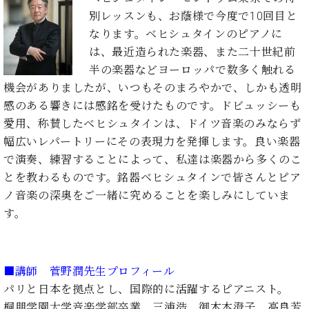
ク
別レッスンも、お蔭様で今度で10回目と
セ
なります。ベヒシュタインのピアノに
ス
は、最近造られた楽器、また二十世紀前
お
問
半の楽器などヨーロッパで数多く触れる
い
機会がありましたが、いつもそのまろやかで、しかも透明
合
感のある響きには感銘を受けたものです。ドビュッシーも
わ
愛用、称賛したベヒシュタインは、ドイツ音楽のみならず
せ
幅広いレパートリーにその表現力を発揮します。良い楽器
で演奏、練習することによって、私達は楽器から多くのこ
とを教わるものです。銘器ベヒシュタインで皆さんとピア
ア
ノ音楽の深奥をご一緒に究めることを楽しみにしていま
ー
す。
テ
ィ
ス
ト
■講師 菅野潤先生プロフィール
カ
ス
パリと日本を拠点とし、国際的に活躍するピアニスト。
タ
桐朋学園大学音楽学部卒業。三浦浩、御木本澄子、高良芳