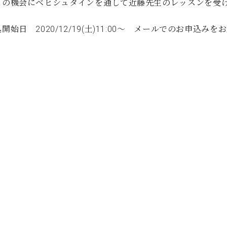
この機会にベヒシュタインを通して近藤先生のレッスンを受
C.ベヒシュタイン コンサート
代理店主催イベント
音楽教室
アップライトピアノ
開始日 2020/12/19(土)11:00～ メールでのお申込み
コンクール
声
音楽教室
調律)