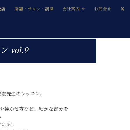
扱店
店舗・サロン・調律
会社案内
お問合せ
企業情報
メルマガ登録
採用情報
vol.9
ベヒシュタイン・サロン会員
本社：八王子・技術営業センター
ベヒシュタイン・ジャパンブログ
嘉宏先生のレッスン。
中古】
や響かせ方など、細かな部分を
も
きます。