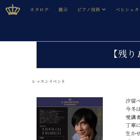
Skip
ベヒシュタインジャパン公式サイト
BECHSTEIN JAPAN Official Site
カタログ
展示
ピアノ技術
ベヒシュタ
to
content
ベヒシュタインのグランドピ
ドイツの名
作ること
ベヒシュタインで、 演奏したい！ 学びたい！ 録音した
C.ベヒシュタイン コンサート / C.ベヒシュタイ
ブランドヒ
【残り1
音色とタッチ
ベヒシュタイン・
趣味から本格的に学ぶ方まで大歓迎。
音楽家達の
C.ベヒシュタイン コンサート
ベヒシュタイン・ジャパンの
み
ベヒシュタイン・セントラム 東
レッスンイベント
ベヒシュタ
ピアノ製造番号
店長ご挨拶
ベヒシュタ
汐留
展示情報
今冬
ホール・スタジオレンタル
ベヒシュタ
受講
ホール・スタジオ空き状況
丁寧
動画収録サービス
納入実績 
音楽教室
生か
ピアノのコンシェルジュ