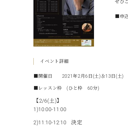
ぜひ
C.ベヒシュタイン コンサート
アクセス
納入実績 
グランドピアノ
セントラム東京のご案内(PDF)
■申込
お問い合わせ
ご愛用者の
C.ベヒシュタイン アカデミー
アーティストカスタマーサービス(
W.ホフマン プロフェッショナル
アフターサービス(調律)
W.ホフマン トラディション
調律師紹介
イベント詳細
調律料金表
お問い合わせ
W.ホフマン ヴィジョン
■開催日 2021年2月6日(土)＆13日(土)
尾山調律師のブログ Die Musikgasse（音楽の小道）
■レッスン枠 (ひと枠 60分)
C.BECHSTEIN Digital(ベヒシュタイン デジタル)
【2/6(土)】
1)10:00-11:00
2)11:10-12:10 決定