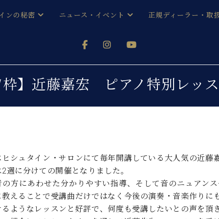
インの秘密
ニュース・イベント
正規ディーラー・取
アノを
器ベヒシュタイン
メルマガ会員登録ご案内
い！ という方は、お近くの直営店舗まで
オンライン試弾
ン レジデンス
ストリー
各店舗からのお知らせ
枠】近藤嘉宏 ピアノ特別レッスン 
(入荷情報等)
シューレ音楽教室
声
/
C.ベヒシュタイン レジデンス
取り組
プレスリリース
(お知らせ・メディア情報)
京
インの音色
キャンペーン
スタッフご挨拶
インを弾く前に
ベヒシュタイン・サロンにて毎年開講している大人気の近藤
技術者紹介
は2週に分けての開催となりました。
展示情報【ユーロピアノ特選
コンサート
イン・シューレ
者の方にあわせた分かりやすい指導、そして音のニュアンス
イベント情報
に教えることで受講曲だけではなく今後の演奏・音楽作りに
八王子工房ブログ
レッスンイベント
ホール・スタジオ
アクセス
せるようなレッスンと好評で、何度も受講したいとの声を頂
お問い合わせ