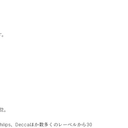
す。
位。
ips、Deccaほか数多くのレーベルから30