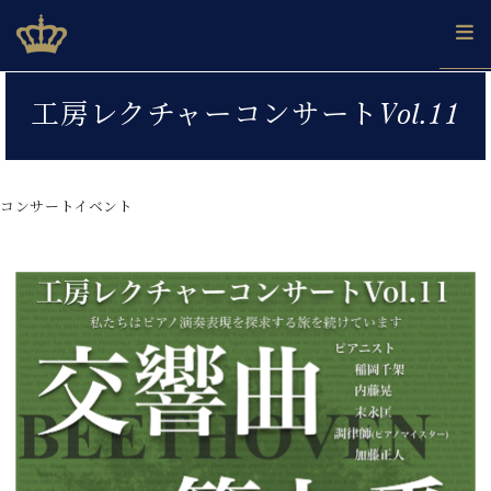
Skip
ベヒシュタインジャパン公式サイト
BECHSTEIN JAPAN Official Site
to
content
カ
工房レクチャーコンサートVol.11
タ
ベ
ベ
ド
メ
企
ロ
C.
ヒ
ヒ
イ
ル
業
グ
ベ
シ
シ
ツ
マ
情
ヒ
ュ
ュ
の
ガ
報
コンサートイベント
シ
タ
展
タ
名
会
ュ
イ
示
イ
器
員
採
タ
ン
ン
ベ
登
用
イ
で、
の
ヒ
録
情
ン
ピ
演
グ
シ
ご
報
コ
ア
奏
ラ
ュ
案
ン
ノ
し
ン
タ
内
サ
技
ベ
た
ド
イ
ー
術
ヒ
い！
ピ
ン
各
ト /
シ
学
ア
店
C.
ュ
び
ノ
ブ
舗
ベ
ベ
タ