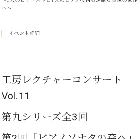
～3人のピアニストと1人のピアノ技術者が贈る表現の世界
イ
ュ
ブ
ジ
(お
で
ン
タ
ロ
へ～
正
ャ
知
コ
イ
グ
オンライン試弾
規
パ
ら
ン
ン
デ
ン
せ・
メルマガ登録
サ
の
ィ
の
メ
イベント詳細
ー
音
ー
取
デ
趣
ト
色
ラ
り
ィ
味
/
ー・
組
ア
か
C.
取
ベ
み
情
ら
ベ
扱
ヒ
報)
本
ヒ
店
シ
格
シ
ピ
工房レクチャーコンサート
ュ
的
ュ
ア
キ
タ
に
タ
ノ
ャ
店
イ
Vol.11
学
イ
製
ン
舗・
ン
ぶ
ン
造
ペ
サ
を
方
レ
番
ー
ロ
弾
第九シリーズ全3回
ま
ジ
号
ン
ン・
く
で
デ
調
前
大
ン
律
に
コ
第2回「ピアノソナタの森へ」
歓
ス