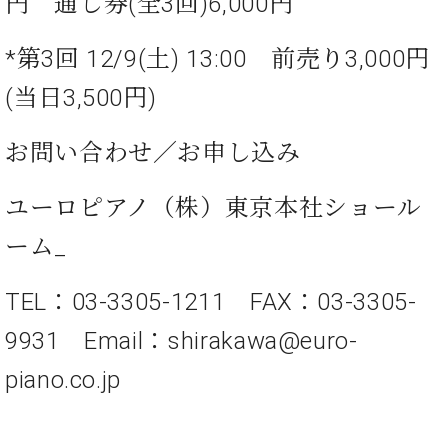
円 通し券(全3回)6,000円
ト
ジオ
ピ
レン
ア
*第3回 12/9(土) 13:00 前売り3,000円
タル
ノ
ホー
(当日3,500円)
ル・
C.
スタ
ベ
ジオ
お問い合わせ／お申し込み
ヒ
空き
シ
状況
ユーロピアノ（株）東京本社ショール
ュ
動
タ
画
ーム_
イ
収
ン
録
レ
TEL：03-3305-1211 FAX：03-3305-
サ
ジ
ー
9931 Email：shirakawa@euro-
デ
ビ
ン
ス
piano.co.jp
ス
音
ア
楽
ッ
教