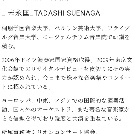
業
マ
セ
ン
_ 末永匡_TADASHI SUENAGA
ン
ト
タ
ー
ラ
桐朋学園音楽⼤学、ベルリン芸術大学、フライブ
デ
ルグ音楽大学、モーツァルテウム音楽院で研鑽を
ィ
ス
シ
積む。
タ
ョ
ッ
ン
2006年ドイツ演奏家国家資格取得。2009年東京文
フ
ご
化会館でのリサイタルデビューを皮切りにその実
W.
挨
力が認められ、今日まで様々な音楽祭やコンサー
ホ
拶
トに招かれている。
フ
技
マ
術
ヨーロッパ、中東、アジアでの国際的な演奏活
ン
者
ヴ
紹
動、国内外のオーケストラ、また著名な音楽家か
ィ
介
らも信頼を得ており幾度と共演を重ねている。
ジ
展示
ョ
情報
所属事務所ミリオンコンサート協会。
ン
【ユ