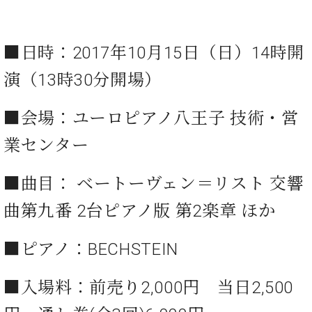
・
ス
ベ
ノ
セ
タ
ン
ン
ジ
ト
ト
C.
■日時：2017年10⽉15⽇（⽇）14時開
オ
ラ
ベ
ム
ヒ
コ
演（13時30分開場）
東
シ
納
ン
京
ュ
入
ク
■会場：ユーロピアノ八王子 技術・営
タ
実
ー
イ
績
ル
店
業センター
ン
音
長
コ
楽
ご
音
ン
■曲⽬： ベートーヴェン＝リスト 交響
教
挨
楽
サ
室
拶
教
曲第九番 2台ピアノ版 第2楽章 ほか
ー
展
室
ト
示
ご
ア
情
■ピアノ：BECHSTEIN
愛
ッ
報
用
プ
ホー
者
■⼊場料：前売り2,000円 当日2,500
ラ
ル・
の
イ
スタ
声