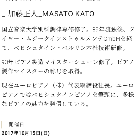
ーロ
_ 加藤正⼈_MASATO KATO
ピア
C.BECHSTEIN
ノ特
Digital(ベ
選中
国⽴音楽大学別科調律専修修了。89年渡独後、タ
ヒ
古】
シ
イヨー・ムジークインストゥルメンテGmbHを経
イ
ュ
ベ
て、ベヒシュタイン・ベルリン本社技術研修。
タ
ン
イ
ト
93年ピアノ製造マイスターシューレ修了。ピアノ
ン
情
デ
製作マイスターの称号を取得。
報
ジ
八
タ
現在ユーロピアノ（株）代表取締役社長。ユーロ
王
ル)
ピアノではベヒシュタインピアノを筆頭に、多様
子
工
なピアノの魅力を発信している。
房
ブ
ロ
開催日
グ
2017年10月15日(日)
ア