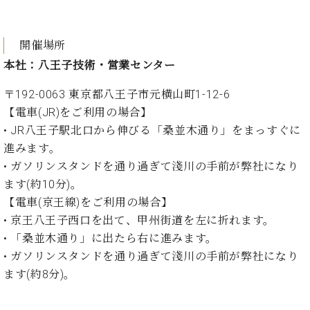
ク
セ
ス
開催場所
お
本社：八王子技術・営業センター
問
い
〒192-0063 東京都⼋王⼦市元横⼭町1-12-6
合
【電⾞(JR)をご利⽤の場合】
わ
• JR⼋王⼦駅北⼝から伸びる「桑並⽊通り」をまっすぐに
せ
進みます。
• ガソリンスタンドを通り過ぎて淺川の⼿前が弊社になり
ます(約10分)。
ア
【電⾞(京王線)をご利⽤の場合】
ー
テ
• 京王⼋王⼦⻄⼝を出て、甲州街道を左に折れます。
ィ
• 「桑並⽊通り」に出たら右に進みます。
ス
• ガソリンスタンドを通り過ぎて淺川の⼿前が弊社になり
ト
カ
ます(約8分)。
ス
タ