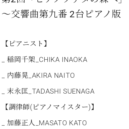
ン
迎。
サ
ベ
会
ベヒ
～交響曲第九番 2台ピアノ版
ー
C.
ヒ
社
シュ
ト
ベ
シ
案
ヒ
タイ
ュ
内
シ
タ
レ
ン・
ュ
イ
ッ
【ピアニスト】
シュ
タ
お
ン・
ス
イ
ーレ
問
シ
ン
ン
_ 稲岡千架_CHIKA INAOKA
合
ュ
イ
音楽
コ
せ
ー
ベ
教室
ン
レ
ン
_ 内藤晃_AKIRA NAITO
サ
ト
ー
納
ベ
ト
_ 末永匡_TADASHI SUENAGA
入
代
ヒ
グ
シ
実
理
ラ
【調律師(ピアノマイスター)】
ュ
績
店
ン
タ
ホ
主
ド
イ
ー
催
ピ
_ 加藤正⼈_MASATO KATO
ン
ル・
イ
ア