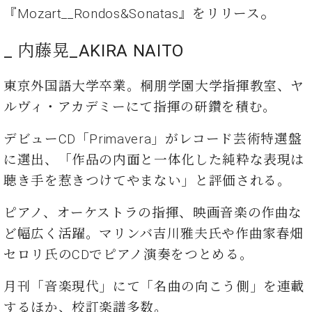
ー
。
『Mozart__Rondos&Sonatas』をリリース
内
(PDF)
W.
お
_ 内藤晃_AKIRA NAITO
ホ
問
フ
い
東京外国語大学卒業。桐朋学園大学指揮教室、ヤ
マ
合
ン
わ
ルヴィ・アカデミーにて指揮の研鑽を積む。
プ
せ
ロ
デビューCD「Primavera」がレコード芸術特選盤
フ
に選出、「作品の内面と一体化した純粋な表現は
ェ
本
ッ
聴き手を惹きつけてやまない」と評価される。
社
シ
：
ョ
ピアノ、オーケストラの指揮、映画音楽の作曲な
八
ナ
王
ど幅広く活躍。マリンバ吉川雅夫氏や作曲家春畑
ル
子
セロリ氏のCDでピアノ演奏をつとめる。
・
技
W.
術
月刊「音楽現代」にて「名曲の向こう側」を連載
ホ
営
するほか、校訂楽譜多数。
フ