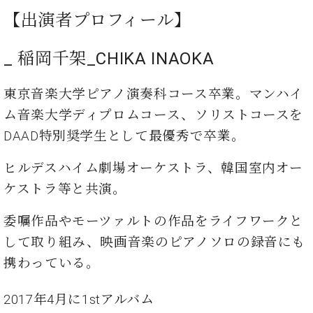
プ
室
ラ
【出演者プロフィール】
ピ
イ
ア
ト
ノ
_ 稲岡千架_CHIKA INAOKA
ピ
の
ア
コ
ノ
東京⾳楽⼤学ピアノ演奏科コース卒業。マンハイ
ン
シ
ム⾳楽⼤学ディプロムコース、ソリストコースを
ェ
C.
DAAD特別奨学⽣として最優秀で卒業。
ル
ベ
ジ
ヒ
ヒルデスハイム劇場オーケストラ、韓国室内オー
ュ
シ
ケストラ等と共演。
ア
ュ
ク
タ
セ
委嘱作品やモーツァルトの作品をライフワークと
イ
ス
ン
して取り組み、映画⾳楽のピアノソロの録⾳にも
セン
ア
携わっている。
トラ
カ
ム東
デ
京の
2017年4⽉に1stアルバム
ミ
ご案