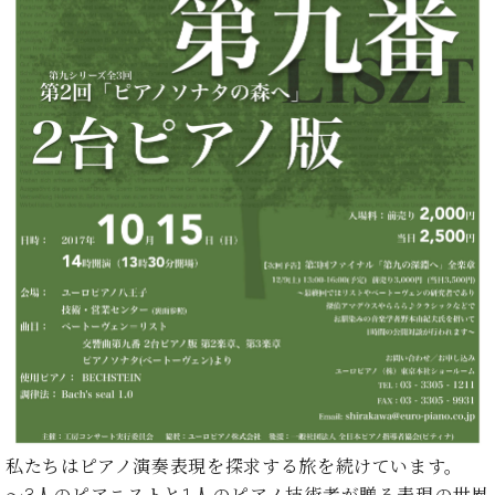
た
を
ラ
か
ヒ
ヒ
イ
い！
作
ン
ら
シ
シ
ン・
録
る
ド
の
ュ
ュ
サ
音
こ
ヒ
お
タ
タ
ロ
し
と
ス
知
イ
イ
ン
た
ト
ら
ン
ン
会
い！
音
リ
せ
レ
の
員
と
色
ー
(入
ジ
秘
い
と
荷
デ
密
う
ベ
タ
情
ン
音
方
ヒ
ッ
報
ス
楽
は、
シ
チ
等)
ニ
家
お
ュ
ュ
達
近
タ
ー
ベ
の
プ
く
C.
イ
ス・
ヒ
声
レ
の
ベ
ン・
イ
シ
ス
直
ヒ
ジ
ベ
ュ
リ
営
シ
ベ
ャ
ン
タ
リ
店
ュ
ヒ
パ
ト
イ
ー
舗
私たちはピアノ演奏表現を探求する旅を続けています。
タ
シ
ン
ン・
ス
ま