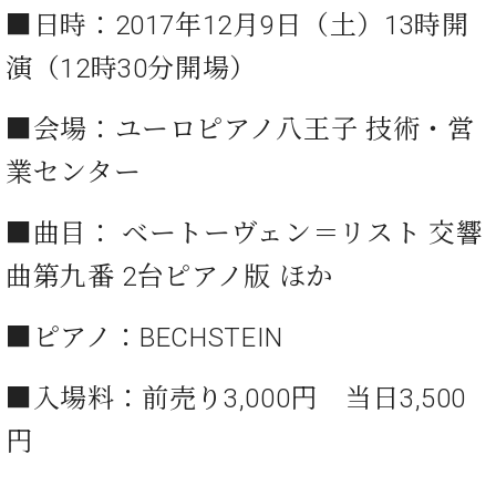
ト
ジオ
■日時：2017年12⽉9⽇（土）13時開
ピ
レン
ア
演（12時30分開場）
タル
ノ
ホー
ル・
■会場：ユーロピアノ八王子 技術・営
C.
スタ
ベ
ジオ
業センター
ヒ
空き
シ
状況
■曲⽬： ベートーヴェン＝リスト 交響
ュ
動
タ
画
曲第九番 2台ピアノ版 ほか
イ
収
ン
録
レ
サ
■ピアノ：BECHSTEIN
ジ
ー
デ
ビ
■⼊場料：前売り3,000円 当日3,500
ン
ス
ス
音
円
ア
楽
ッ
教