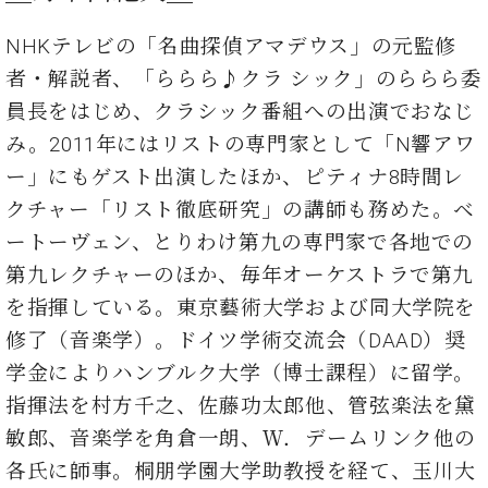
ー
内
NHKテレビの「名曲探偵アマデウス」の元監修
(PDF)
W.
お
者・解説者、「ららら♪クラ シック」のららら委
ホ
問
員長をはじめ、クラシック番組への出演でおなじ
フ
い
マ
合
み。2011年にはリストの専門家として「N響アワ
ン
わ
ー」にもゲスト出演したほか、ピティナ8時間レ
プ
せ
ロ
クチャー「リスト徹底研究」の講師も務めた。ベ
フ
ートーヴェン、とりわけ第九の専門家で各地での
ェ
本
第九レクチャーのほか、毎年オーケストラで第九
ッ
社
シ
を指揮している。東京藝術大学および同大学院を
：
ョ
八
修了（音楽学）。ドイツ学術交流会（DAAD）奨
ナ
王
学金によりハンブルク大学（博士課程）に留学。
ル
子
・
指揮法を村方千之、佐藤功太郎他、管弦楽法を黛
技
W.
敏郎、音楽学を角倉一朗、Ｗ．デームリンク他の
術
ホ
営
各氏に師事。桐朋学園大学助教授を経て、玉川大
フ