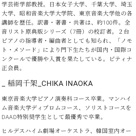
業
学芸術学部教授。日本女子大学、千葉大学、埼玉
マ
セ
ン
ン
大学、昭和音楽大学大学院、東京音楽大学他の各
ト
タ
講師を歴任。訳書・著書・共著は、約100件。全
ー
ラ
音リスト原典版シリーズ（7冊）の校訂者。２台
デ
ィ
ピアノの指導者・編曲者としても知られ、「ノモ
ス
シ
タ
ト・メソード」により門下生たちが国内・国際コ
ョ
ッ
ン
ンクールで優勝や入賞を果たしている。ピティナ
フ
正会員。
ご
W.
挨
ホ
_ 稲岡千架_CHIKA INAOKA
拶
フ
技
マ
術
東京⾳楽⼤学ピアノ演奏科コース卒業。マンハイ
ン
者
ム⾳楽⼤学ディプロムコース、ソリストコースを
ヴ
紹
ィ
介
DAAD特別奨学⽣として最優秀で卒業。
ジ
展示
ョ
情報
ヒルデスハイム劇場オーケストラ、韓国室内オー
ン
【ユ