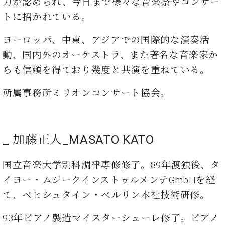
力が認められ、今日まで様々な音楽祭やコンサー
マ
ー
トに招かれている。
サ
ー
ヨーロッパ、中東、アジアでの国際的な演奏活
ビ
ス
動、国内外のオーケストラ、また著名な音楽家か
(
らも信頼を得ており幾度と共演を重ねている。
調
律
)
所属事務所ミリオンコンサート協会。
ア
フ
_ 加藤正人_MASATO KATO
タ
ー
サ
国⽴音楽大学別科調律専修修了。89年渡独後、タ
ー
イヨー・ムジークインストゥルメンテGmbHを経
ビ
て、ベヒシュタイン・ベルリン本社技術研修。
ス
(調
93年ピアノ製造マイスターシューレ修了。ピアノ
律)