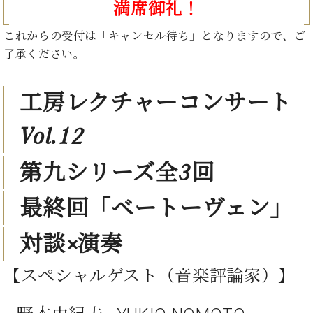
ン
満席御礼！
迎。
サ
ベ
会
ベヒ
ー
C.
これからの受付は「キャンセル待ち」となりますので、ご
ヒ
社
シュ
ト
ベ
シ
了承ください。
案
ヒ
タイ
ュ
内
シ
タ
レ
ン・
ュ
工房レクチャーコンサート
イ
ッ
シュ
タ
お
ン・
ス
イ
ーレ
Vol.12
問
シ
ン
ン
合
ュ
イ
音楽
コ
せ
ー
ベ
第九シリーズ全3回
教室
ン
レ
ン
サ
ト
最終回「ベートーヴェン」
ー
納
ベ
ト
入
代
ヒ
グ
対談×演奏
シ
実
理
ラ
ュ
績
店
ン
タ
【スペシャルゲスト（音楽評論家）】
ホ
主
ド
イ
ー
催
ピ
ン
ル・
イ
ア