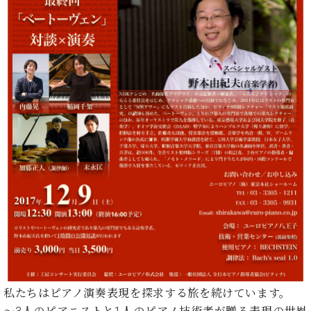
た
を
ラ
か
ヒ
ヒ
イ
い！
作
ン
ら
シ
シ
ン・
録
る
ド
の
ュ
ュ
サ
音
こ
ヒ
お
タ
タ
ロ
し
と
ス
知
イ
イ
ン
た
ト
ら
ン
ン
会
い！
音
リ
せ
レ
の
員
と
色
ー
(入
ジ
秘
い
と
荷
デ
密
う
ベ
タ
情
ン
音
方
ヒ
ッ
報
ス
楽
は、
シ
チ
等)
ニ
家
お
ュ
ュ
達
近
タ
ー
ベ
の
プ
く
C.
イ
ス・
ヒ
声
レ
の
ベ
ン・
イ
シ
ス
直
ヒ
ジ
ベ
ュ
リ
営
シ
ベ
ャ
ン
タ
リ
店
ュ
ヒ
パ
ト
イ
ー
舗
私たちはピアノ演奏表現を探求する旅を続けています。
タ
シ
ン
ン・
ス
ま