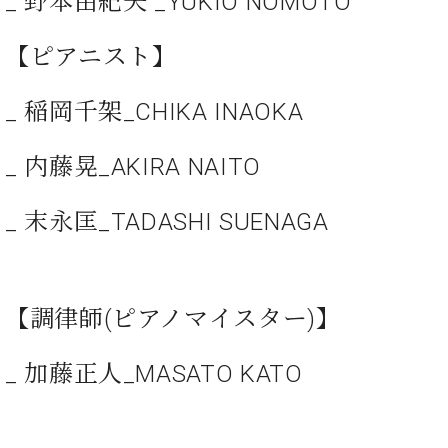
_ 野本由紀夫 _YUKIO NOMOTO
・
ス
ベ
ノ
セ
タ
ン
ン
【ピアニスト】
ジ
ト
ト
C.
オ
ラ
ベ
ム
ヒ
_ 稲岡千架_CHIKA INAOKA
コ
東
シ
納
ン
京
ュ
入
ク
_ 内藤晃_AKIRA NAITO
タ
実
ー
イ
績
ル
店
ン
_ 末永匡_TADASHI SUENAGA
音
長
コ
楽
ご
音
ン
教
挨
楽
サ
室
拶
教
ー
展
【調律師(ピアノマイスター)】
室
ト
示
ご
ア
情
愛
ッ
_ 加藤正⼈_MASATO KATO
報
用
プ
ホー
者
ラ
ル・
の
イ
スタ
声