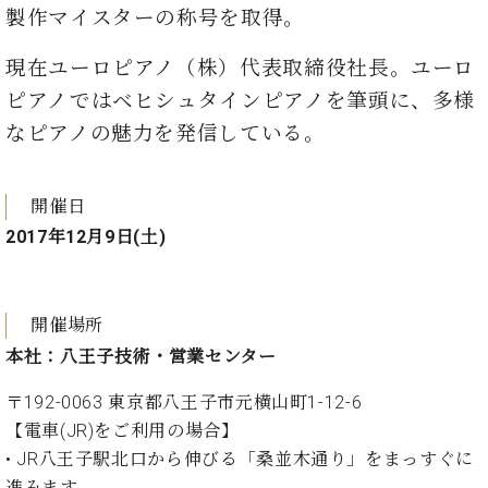
調
製作マイスターの称号を取得。
律
師
現在ユーロピアノ（株）代表取締役社長。ユーロ
紹
ピアノではベヒシュタインピアノを筆頭に、多様
介
調
なピアノの魅力を発信している。
律
料
金
開催日
表
2017年12月9日(土)
お
問
い
合
開催場所
わ
本社：八王子技術・営業センター
せ
尾山調律師のブ
〒192-0063 東京都⼋王⼦市元横⼭町1-12-6
ログ Die
【電⾞(JR)をご利⽤の場合】
Musikgasse（音
• JR⼋王⼦駅北⼝から伸びる「桑並⽊通り」をまっすぐに
楽の小道）
進みます。