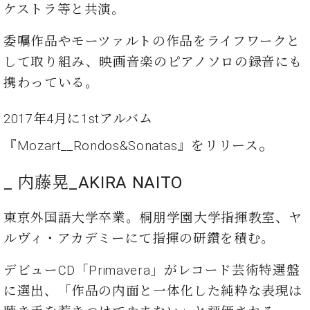
ケストラ等と共演。
ーロ
ピア
C.BECHSTEIN
委嘱作品やモーツァルトの作品をライフワークと
ノ特
Digital(ベ
選中
して取り組み、映画⾳楽のピアノソロの録⾳にも
ヒ
古】
携わっている。
シ
イ
ュ
ベ
タ
2017年4⽉に1stアルバム
ン
イ
ト
。
ン
『Mozart__Rondos&Sonatas』をリリース
情
デ
報
ジ
_ 内藤晃_AKIRA NAITO
八
タ
王
ル)
子
東京外国語大学卒業。桐朋学園大学指揮教室、ヤ
工
ルヴィ・アカデミーにて指揮の研鑽を積む。
房
ブ
デビューCD「Primavera」がレコード芸術特選盤
ロ
グ
に選出、「作品の内面と一体化した純粋な表現は
ア