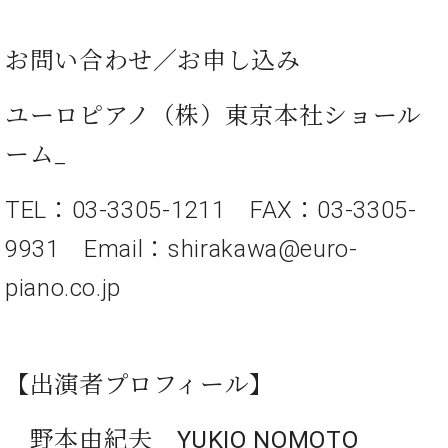
プ
室
ラ
ピ
イ
ア
お問い合わせ／お申し込み
ト
ノ
ピ
の
ア
ユーロピアノ（株）東京本社ショール
コ
ノ
ン
ーム_
シ
ェ
C.
ル
TEL：
03-3305-1211
FAX：03-3305-
ベ
ジ
ヒ
9931 Email：
shirakawa@euro-
ュ
シ
ア
ュ
piano.co.jp
ク
タ
セ
イ
ス
ン
セン
ア
トラ
【出演者プロフィール】
カ
ム東
デ
京の
ミ
＿野本由紀夫＿YUKIO NOMOTO
ご案