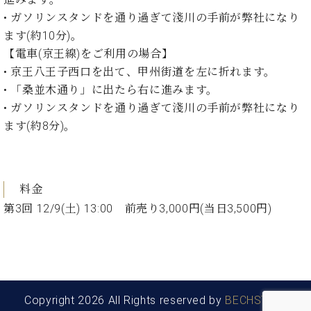
• ガソリンスタンドを通り過ぎて淺川の⼿前が弊社になり
ます(約10分)。
【電⾞(京王線)をご利⽤の場合】
• 京王⼋王⼦⻄⼝を出て、甲州街道を左に折れます。
• 「桑並⽊通り」に出たら右に進みます。
• ガソリンスタンドを通り過ぎて淺川の⼿前が弊社になり
ます(約8分)。
料金
第3回 12/9(土) 13:00 前売り3,000円(当日3,500円)
Copyright 2026 All Rights reserved by
BECHSTEIN