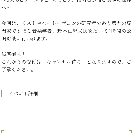
～3人のピアニストと1人のピアノ技術者が贈る表現の世界
イ
ュ
ブ
ジ
(お
で
ン
タ
ロ
へ～
正
ャ
知
コ
イ
グ
オンライン試弾
規
パ
ら
ン
ン
デ
今回は、リストやベートーヴェンの研究者であり第九の専
ン
せ・
メルマガ登録
サ
の
ィ
の
メ
門家でもある音楽学者、野本由紀夫氏を招いて1時間の公
ー
音
ー
取
デ
開対談が行われます。
趣
ト
色
ラ
り
ィ
味
/
ー・
組
ア
か
C.
取
満席御礼！
ベ
み
情
ら
ベ
扱
これからの受付は「キャンセル待ち」となりますので、ご
ヒ
報)
本
ヒ
店
シ
了承ください。
格
シ
ピ
ュ
的
ュ
ア
キ
タ
に
タ
ノ
ャ
店
イ
学
イ
製
ン
舗・
イベント詳細
ン
ぶ
ン
造
ペ
サ
を
方
レ
番
ー
ロ
弾
ま
ジ
号
ン
ン・
く
で
デ
調
前
大
ン
律
に
コ
歓
ス