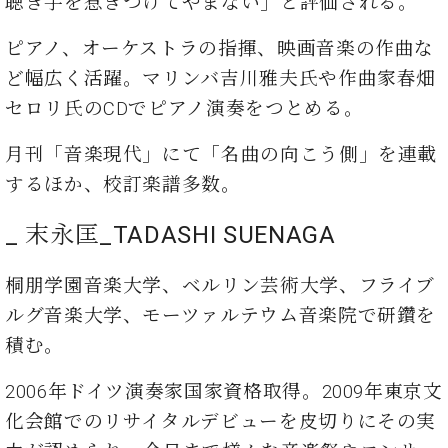
聴き手を惹きつけてやまない」と評価される。
ク
セ
ピアノ、オーケストラの指揮、映画音楽の作曲な
ス
ど幅広く活躍。マリンバ吉川雅夫氏や作曲家春畑
お
問
セロリ氏のCDでピアノ演奏をつとめる。
い
合
月刊「音楽現代」にて「名曲の向こう側」を連載
わ
するほか、校訂楽譜多数。
せ
_ 末永匡_TADASHI SUENAGA
ア
桐朋学園音楽⼤学、ベルリン芸術大学、フライブ
ー
ルグ音楽大学、モーツァルテウム音楽院で研鑽を
テ
ィ
積む。
ス
ト
2006年ドイツ演奏家国家資格取得。2009年東京文
カ
ス
化会館でのリサイタルデビューを皮切りにその実
タ