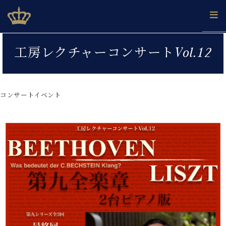
Skip
ベヒシュタインジャパン公式サイト
BECHSTEIN JAPAN Official Site
to
content
カ
工房レクチャーコンサートVol.12
タ
ベ
ベ
ド
メ
企
ロ
C.
ヒ
ヒ
イ
ル
業
グ
ベ
シ
シ
ツ
マ
情
ヒ
ュ
ュ
の
ガ
報
コンサートイベント
シ
タ
展
タ
名
会
ュ
イ
示
イ
器
員
採
タ
ン
ン
ベ
登
用
イ
で、
の
ヒ
録
情
ン
ピ
演
グ
シ
ご
報
コ
ア
奏
ラ
ュ
案
ン
ノ
し
ン
タ
内
サ
技
ベ
た
ド
イ
ー
術
ヒ
い！
ピ
ン
各
ト /
シ
学
ア
店
C.
ュ
び
ノ
ブ
舗
ベ
ベ
タ