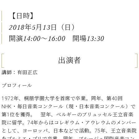
ン
迎。
サ
ベ
会
ベヒ
ー
C.
【日時】
ヒ
社
シュ
ト
ベ
シ
案
2018年5月13日（日）
ヒ
タイ
ュ
内
シ
開演14:00～16:00 開場13:30
タ
レ
ン・
ュ
イ
ッ
シュ
タ
お
ン・
ス
イ
ーレ
問
シ
ン
出演者
ン
合
ュ
イ
音楽
コ
せ
ー
ベ
講師：有田正広
教室
ン
レ
ン
サ
プロフィール
ト
ー
納
ベ
ト
1972年、桐朋学園大学を首席で卒業。同年、第40回
入
代
ヒ
グ
NHK・毎日音楽コンクール（現・日本音楽コンクール）で
シ
実
理
ラ
第1位を獲得。 翌年、ベルギーのブリュッセル王立音楽
ュ
績
店
ン
タ
ホ
主
院に留学。74年からはコレギウム・アウレウムのメンバー
ド
イ
ー
催
として、ヨーロッパ、日本などで活動。75年、王立音楽院
ピ
ン
ル・
イ
ア
をプルミエ・プリで卒業。同年、ブルージュ国際音楽コン