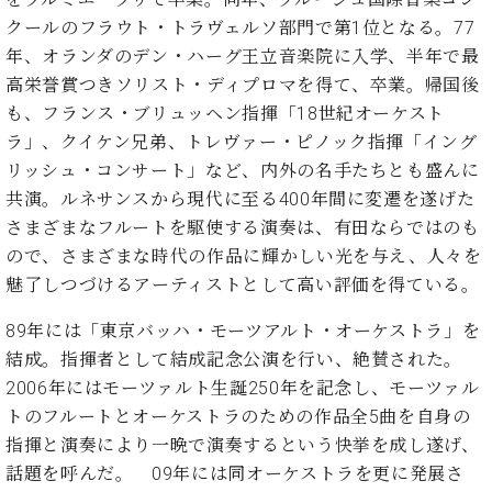
・
ス
ベ
ノ
セ
クールのフラウト・トラヴェルソ部門で第1位となる。77
タ
ン
ン
年、オランダのデン・ハーグ王立音楽院に入学、半年で最
ジ
ト
ト
C.
高栄誉賞つきソリスト・ディプロマを得て、卒業。帰国後
オ
ラ
ベ
ム
も、フランス・ブリュッヘン指揮「18世紀オーケスト
ヒ
コ
東
シ
ラ」、クイケン兄弟、トレヴァー・ピノック指揮「イング
納
ン
京
ュ
入
ク
リッシュ・コンサート」など、内外の名手たちとも盛んに
タ
実
ー
共演。ルネサンスから現代に至る400年間に変遷を遂げた
イ
績
ル
店
さまざまなフルートを駆使する演奏は、有田ならではのも
ン
音
長
ので、さまざまな時代の作品に輝かしい光を与え、人々を
コ
楽
ご
音
魅了しつづけるアーティストとして高い評価を得ている。
ン
教
挨
楽
サ
室
拶
教
89年には「東京バッハ・モーツアルト・オーケストラ」を
ー
展
室
ト
結成。指揮者として結成記念公演を行い、絶賛された。
示
ご
ア
情
2006年にはモーツァルト生誕250年を記念し、モーツァル
愛
ッ
報
トのフルートとオーケストラのための作品全5曲を自身の
用
プ
ホー
者
指揮と演奏により一晩で演奏するという快挙を成し遂げ、
ラ
ル・
の
話題を呼んだ。 09年には同オーケストラを更に発展さ
イ
スタ
声