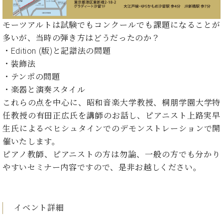
イ
ュ
ブ
ジ
(お
で
ン
タ
ロ
正
ャ
知
コ
イ
グ
オンライン試弾
規
モーツアルトは試験でもコンクールでも課題になることが
パ
ら
ン
ン
デ
多いが、当時の弾き方はどうだったのか？
ン
せ・
メルマガ登録
サ
の
ィ
・Edition (版)と記譜法の問題
の
メ
ー
音
ー
取
デ
・装飾法
趣
ト
色
ラ
り
ィ
味
・テンポの問題
/
ー・
組
ア
か
C.
・楽器と演奏スタイル
取
ベ
み
情
ら
ベ
扱
これらの点を中心に、昭和音楽大学教授、桐朋学園大学特
ヒ
報)
本
ヒ
店
シ
任教授の有田正広氏を講師のお話し、ピアニスト上路実早
格
シ
ピ
ュ
生氏によるベヒシュタインでのデモンストレーションで開
的
ュ
ア
キ
タ
催いたします。
に
タ
ノ
ャ
店
イ
学
イ
製
ン
ピアノ教師、ピアニストの方は勿論、一般の方でも分かり
舗・
ン
ぶ
ン
造
ペ
サ
やすいセミナー内容ですので、是非お越しください。
を
方
レ
番
ー
ロ
弾
ま
ジ
号
ン
ン・
く
で
デ
調
前
イベント詳細
大
ン
律
に
コ
歓
ス