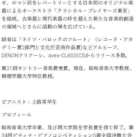
せ、ロマン派をレパートリーとする日本初のオリジナル楽
ト
ジオ
ピ
器によるオーケストラ「クラシカル・プレイヤーズ東京」
レン
ア
タル
を結成。古楽器と現代楽器の枠を超えた新たな音楽的創造
ノ
ホー
の領域へとさらに活動の場を広げている。
ル・
C.
スタ
録音は「ドイツ・バロックのフルート」（レコード・アカ
ベ
ジオ
デミー賞2部門と文化庁芸術作品賞)などアルヒーフ、
ヒ
空き
DENONアリアーレ、avex-CLASSICSからリリース多数。
シ
状況
ュ
動
第21回サントリー音楽賞受賞。現在、昭和音楽大学教授、
タ
画
桐朋学園大学特任教授。
イ
収
ン
録
レ
サ
ジ
ー
ピアニスト：上路実早生
デ
ビ
ン
ス
プロフィール
ス
音
ア
楽
昭和音楽大学卒業、及び同大学院を学長賞を得て修了。第
ッ
教
34回ピティナ・ピアノコンペティションG級全国決勝大会