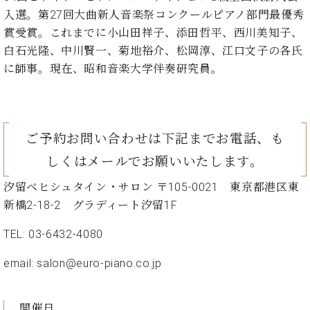
プ
室
入選。第27回大曲新人音楽祭コンクールピアノ部門最優秀
ラ
ピ
イ
賞受賞。これまでに小山田祥子、添田哲平、西川美知子、
ア
ト
ノ
白石光隆、中川賢一、菊地裕介、松岡淳、江口文子の各氏
ピ
の
に師事。現在、昭和音楽大学伴奏研究員。
ア
コ
ノ
ン
シ
ェ
C.
ご予約お問い合わせは下記までお電話、も
ル
ベ
ジ
しくはメールでお願いいたします。
ヒ
ュ
シ
ア
汐留ベヒシュタイン・サロン 〒105-0021 東京都港区東
ュ
ク
新橋2-18-2 グラディート汐留1F
タ
セ
イ
ス
TEL: 03-6432-4080
ン
セン
ア
トラ
email: salon@euro-piano.co.jp
カ
ム東
デ
京の
ミ
開催日
ご案