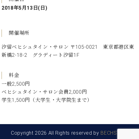
ー
内
2018年5月13日(日)
(PDF)
W.
お
ホ
問
フ
開催場所
い
マ
合
ン
汐留ベヒシュタイン・サロン 〒105-0021 東京都港区東
わ
プ
せ
新橋2-18-2 グラディート汐留1F
ロ
フ
ェ
料金
本
ッ
一般2,500円
社
シ
：
ベヒシュタイン・サロン会員2,000円
ョ
八
学生1,500円（大学生・大学院生まで）
ナ
王
ル
子
・
技
W.
術
ホ
Copyright 2026 All Rights reserved by
BECHSTEIN
営
フ