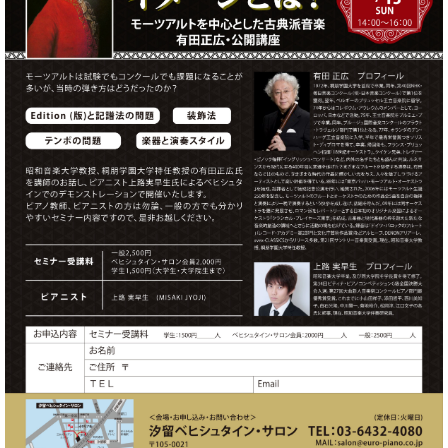
た
を
ラ
か
ヒ
ヒ
イ
い！
作
ン
ら
シ
シ
ン・
録
る
ド
の
ュ
ュ
サ
音
こ
ヒ
お
タ
タ
ロ
し
と
ス
知
イ
イ
ン
た
ト
ら
ン
ン
会
い！
音
リ
せ
レ
の
員
と
色
ー
(入
ジ
秘
い
と
荷
デ
密
う
ベ
タ
情
ン
音
方
ヒ
ッ
報
ス
楽
は、
シ
チ
等)
ニ
家
お
ュ
ュ
達
近
タ
ー
ベ
の
プ
く
C.
イ
ス・
ヒ
声
レ
の
ベ
ン・
イ
シ
ス
直
ヒ
ジ
ベ
ュ
リ
営
シ
ベ
ャ
ン
タ
リ
店
ュ
ヒ
パ
ト
イ
ー
舗
タ
シ
ン
ン・
ス
ま