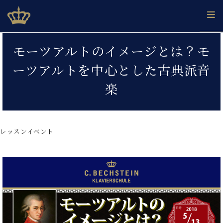
Skip
ベヒシュタインジャパン公式サイト
BECHSTEIN JAPAN Official Site
to
content
カ
モーツアルトのイメージとは？モ
タ
ベ
ベ
ド
メ
企
ロ
ーツアルトを中心とした古典派音
C.
ヒ
ヒ
イ
ル
業
グ
ベ
シ
シ
ツ
マ
情
楽
ヒ
ュ
ュ
の
ガ
報
シ
タ
展
タ
名
会
ュ
イ
示
イ
器
員
採
タ
ン
ン
ベ
登
用
レッスンイベント
イ
で、
の
ヒ
録
情
ン
ピ
演
グ
シ
ご
報
コ
ア
奏
ラ
ュ
案
ン
ノ
し
ン
タ
内
サ
技
ベ
た
ド
イ
ー
術
ヒ
い！
ピ
ン
各
ト /
シ
学
ア
店
C.
ュ
び
ノ
ブ
舗
ベ
ベ
タ