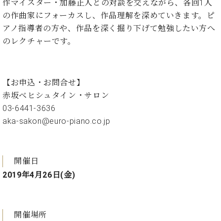
・
作マイスター・加藤正人との対談を交えながら、各回1人
ス
ベ
ノ
セ
の作曲家にフォーカスし、作品理解を深めていきます。ピ
タ
ン
ン
ジ
ト
アノ指導者の方や、作品を深く掘り下げて勉強したい方へ
ト
C.
オ
ラ
のレクチャーです。
ベ
ム
ヒ
コ
東
シ
納
ン
京
ュ
入
ク
【お申込・お問合せ】
タ
実
ー
赤坂べヒシュタイン・サロン
イ
績
ル
店
ン
03-6441-3636
音
長
コ
楽
ご
aka-sakon@euro-piano.co.jp
音
ン
教
挨
楽
サ
室
拶
教
ー
展
室
ト
開催日
示
ご
ア
情
2019年4月26日(金)
愛
ッ
報
用
プ
ホー
者
ラ
ル・
の
開催場所
イ
スタ
声