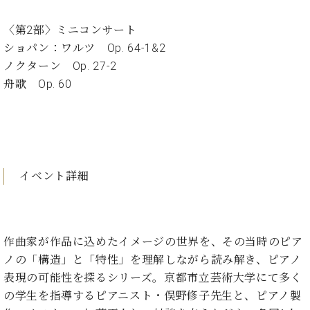
ン
迎。
サ
ベ
会
ベヒ
〈第2部〉ミニコンサート
ー
C.
ヒ
社
シュ
ト
ベ
ショパン：ワルツ Op. 64-1&2
シ
案
ヒ
タイ
ノクターン Op. 27-2
ュ
内
シ
タ
レ
舟歌 Op. 60
ン・
ュ
イ
ッ
シュ
タ
お
ン・
ス
イ
ーレ
問
シ
ン
ン
合
ュ
イ
音楽
コ
せ
ー
ベ
教室
ン
レ
ン
イベント詳細
サ
ト
ー
納
ベ
ト
入
代
ヒ
グ
作曲家が作品に込めたイメージの世界を、その当時のピア
シ
実
理
ラ
ュ
績
店
ノの「構造」と「特性」を理解しながら読み解き、ピアノ
ン
タ
ホ
主
ド
表現の可能性を探るシリーズ。京都市立芸術大学にて多く
イ
ー
催
ピ
の学生を指導するピアニスト・俣野修子先生と、ピアノ製
ン
ル・
イ
ア