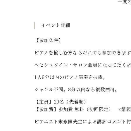
一度
C.ベヒシュタイン コンサート
アクセス
納入実績 
グランドピアノ
セントラム東京のご案内(PDF)
お問い合わせ
ご愛用者の
イベント詳細
C.ベヒシュタイン アカデミー
アーティストカスタマーサービス(
【参加条件】
W.ホフマン プロフェッショナル
ピアノを愉しむ方ならだれでも参加できます
アフターサービス(調律)
W.ホフマン トラディション
調律師紹介
ベヒシュタイン・サロン会員になって頂く必
調律料金表
お問い合わせ
W.ホフマン ヴィジョン
1人8分以内のピアノ演奏を披露。
尾山調律師のブログ Die Musikgasse（音楽の小道）
ジャンル不問。8分以内なら複数曲可。
C.BECHSTEIN Digital(ベヒシュタイン デジタル)
【定員】20名（先着順）
【参加費】参加費 無料（初回限定） ※懇親
ピアニスト末永匡先生による講評コメント付