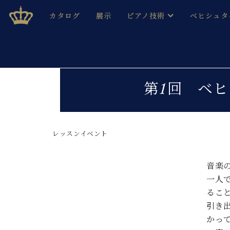
Skip
ベヒシュタインジャパン公式サイト
BECHSTEIN JAPAN Official Site
カタログ
展示
ピアノ技術
ベヒシュタ
to
content
ベヒシュタインのグランドピ
ドイツの名
作ること
ベヒシュタインで、 演奏したい！ 学びたい！ 録音した
C.ベヒシュタイン コンサート / C.ベヒシュタイ
ブランドヒ
第1回 ベ
音色とタッチ
ベヒシュタイン・
趣味から本格的に学ぶ方まで大歓迎。
音楽家達の
C.ベヒシュタイン コンサート
ベヒシュタイン・ジャパンの
み
ベヒシュタイン・セントラム 東
レッスンイベント
ベヒシュタ
ピアノ製造番号
店長ご挨拶
ベヒシュタ
音楽
展示情報
一人
ホール・スタジオレンタル
ベヒシュタ
るこ
ホール・スタジオ空き状況
引き
動画収録サービス
納入実績 
音楽教室
かっ
ピアノのコンシェルジュ