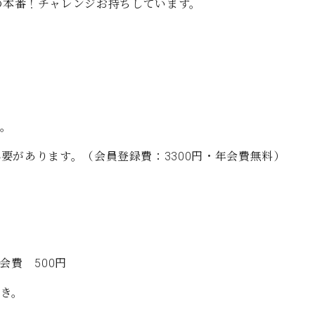
の本番！チャレンジお持ちしています。
C.ベヒシュタイン コンサート
代理店主催イベント
音楽教室
アップライトピアノ
コンクール
声
音楽教室
調律)
。
要があります。（会員登録費：3300円・年会費無料）
会費 500円
き。