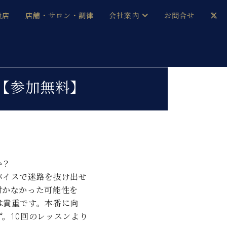
扱店
店舗・サロン・調律
会社案内
お問合せ
企業情報
メルマガ登録
採用情報
【参加無料】
ベヒシュタイン・サロン会員
本社：八王子・技術営業センター
ベヒシュタイン・ジャパンブログ
か？
バイスで迷路を抜け出せ
中古】
付かなかった可能性を
は貴重です。本番に向
。10回のレッスンより