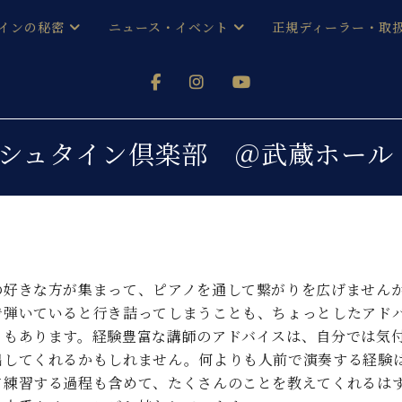
インの秘密
ニュース・イベント
正規ディーラー・取
アノを
器ベヒシュタイン
メルマガ会員登録ご案内
い！ という方は、お近くの直営店舗まで
オンライン試弾
ン レジデンス
ストリー
各店舗からのお知らせ
ヒシュタイン倶楽部 ＠武蔵ホール
(入荷情報等)
シューレ音楽教室
声
/
C.ベヒシュタイン レジデンス
取り組
プレスリリース
(お知らせ・メディア情報)
京
インの音色
キャンペーン
スタッフご挨拶
インを弾く前に
の好きな方が集まって、ピアノを通して繋がりを広げません
技術者紹介
で弾いていると行き詰ってしまうことも、ちょっとしたアド
展示情報【ユーロピアノ特選
コンサート
イン・シューレ
ともあります。経験豊富な講師のアドバイスは、自分では気
イベント情報
出してくれるかもしれません。何よりも人前で演奏する経験
八王子工房ブログ
レッスンイベント
ホール・スタジオ
アクセス
て練習する過程も含めて、たくさんのことを教えてくれるはず
お問い合わせ