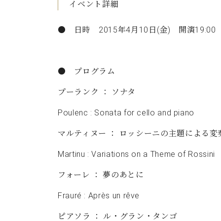
イベント詳細
C.ベヒシュタイン コンサート
アクセス
納入実績 
グランドピアノ
セントラム東京のご案内(PDF)
● 日時 2015年4月10日(金) 開演19:00 (
お問い合わせ
ご愛用者の
C.ベヒシュタイン アカデミー
アーティストカスタマーサービス(
● プログラム
W.ホフマン プロフェッショナル
プーランク ： ソナタ
アフターサービス(調律)
W.ホフマン トラディション
調律師紹介
Poulenc : Sonata for cello and piano
調律料金表
お問い合わせ
W.ホフマン ヴィジョン
マルティヌー ： ロッシーニの主題による変
尾山調律師のブログ Die Musikgasse（音楽の小道）
C.BECHSTEIN Digital(ベヒシュタイン デジタル)
Martinu : Variations on a Theme of Rossini
フォーレ ： 夢のあとに
Frauré : Après un rêve
ピアソラ ： ル・グラン・タンゴ