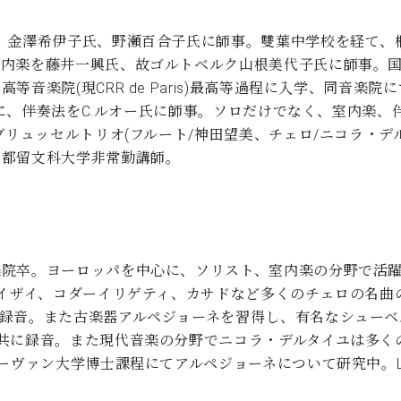
、金澤希伊子氏、野瀬百合子氏に師事。雙葉中学校を経て、桐
内楽を藤井一興氏、故ゴルトベルク山根美代子氏に師事。国
音楽院(現CRR de Paris)最高等過程に入学、同音楽
両氏に、伴奏法をC.ルオー氏に師事。ソロだけでなく、室内楽
リュッセルトリオ(フルート/神田望美、チェロ/ニコラ・デルタ
。都留文科大学非常勤講師。
院卒。ヨーロッパを中心に、ソリスト、室内楽の分野で活躍。
、イザイ、コダーイリゲティ、カサドなど多くのチェロの名曲
録音。また古楽器アルペジョーネを習得し、有名なシューベ
共に録音。また現代音楽の分野でニコラ・デルタイユは多く
ーヴァン大学博士課程にてアルペジョーネについて研究中。L