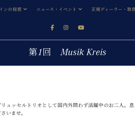
インの秘密
ニュース・イベント
正規ディーラー・取
アノを
器ベヒシュタイン
メルマガ会員登録ご案内
い！ という方は、お近くの直営店舗まで
オンライン試弾
ン レジデンス
ストリー
各店舗からのお知らせ
第1回 Musik Kreis
(入荷情報等)
シューレ音楽教室
声
/
C.ベヒシュタイン レジデンス
取り組
プレスリリース
(お知らせ・メディア情報)
京
インの音色
キャンペーン
スタッフご挨拶
インを弾く前に
技術者紹介
ブリュッセルトリオとして国内外問わず活躍中のお二人。息
展示情報【ユーロピアノ特選
コンサート
イン・シューレ
ださいませ。
イベント情報
八王子工房ブログ
レッスンイベント
ホール・スタジオ
アクセス
お問い合わせ