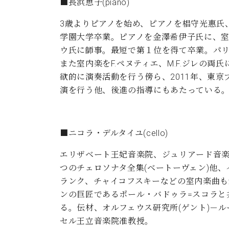
■長浜恵子(piano)
3歳よりピアノを始め、ピアノを椙守光惠氏
学園大学卒業。ピアノを金澤希伊子氏に、室
ウ氏に師事。最短で第１位を得て卒業。パリ高等
また室内楽をF.ペヌティエ、M.F.ジレの
欲的に演奏活動を行う傍ら、2011年、東京ブ
演を行う他、後進の指導にもあたっている
■ニコラ・デルタイユ(cello)
エリザベート王妃音楽院、ジュリアード音楽
つのチェロソナタ全集(ベートーヴェン)他
ランク、チャイコフスキーなどの室内楽曲も
ンの巨匠であるポール・バドゥラ=スコラと
る。伝材、オルフェウス研究所(ゲント)－ル
セル王立音楽院准教授。