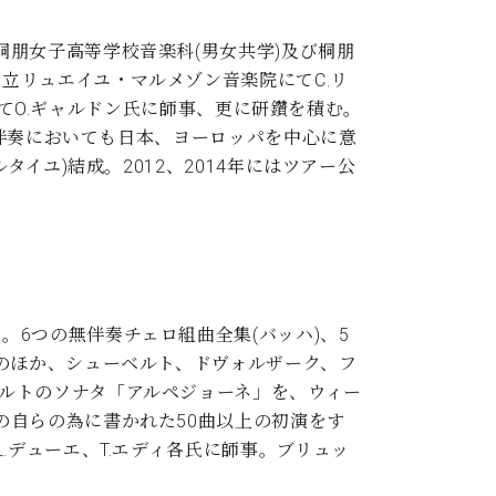
朋女子高等学校音楽科(男女共学)及び桐朋
立リュエイユ・マルメゾン音楽院にてC.リ
院にてO.ギャルドン氏に師事、更に研鑽を積む。
、伴奏においても日本、ヨーロッパを中心に意
イユ)結成。2012、2014年にはツアー公
6つの無伴奏チェロ組曲全集(バッハ)、5
のほか、シューベルト、ドヴォルザーク、フ
ルトのソナタ「アルペジョーネ」を、ウィー
の自らの為に書かれた50曲以上の初演をす
.デューエ、T.エディ各氏に師事。ブリュッ