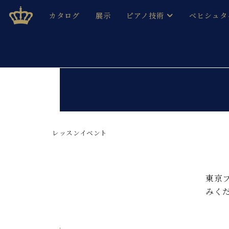
Skip
ベヒシュタインジャパン公式サイト
BECHSTEIN JAPAN Official Site
カタログ
展示
ピアノ技術
ベヒシュタ
to
content
ベヒシュタインのグランドピ
ドイツの名
作ること
ベヒシュタインで、 演奏したい！ 学びたい！ 録音した
C.ベヒシュタイン コンサート / C.ベヒシュタイ
ブランドヒ
音色とタッチ
ベヒシュタイン・
趣味から本格的に学ぶ方まで大歓迎。
音楽家達の
C.ベヒシュタイン コンサート
ベヒシュタイン・ジャパンの
み
ベヒシュタイン・セントラム 東
レッスンイベント
ベヒシュタ
ピアノ製造番号
店長ご挨拶
ベヒシュタ
展示情報
東京
ホール・スタジオレンタル
ベヒシュタ
みく
ホール・スタジオ空き状況
動画収録サービス
納入実績 
音楽教室
ピアノのコンシェルジュ