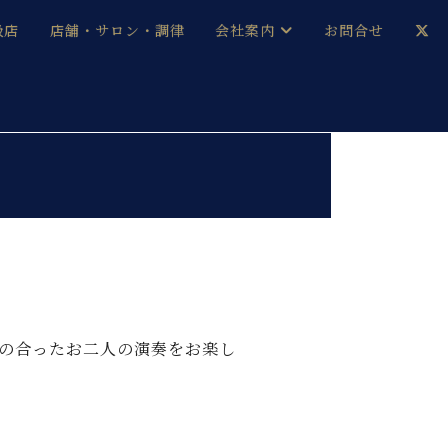
扱店
店舗・サロン・調律
会社案内
お問合せ
企業情報
メルマガ登録
採用情報
ベヒシュタイン・サロン会員
本社：八王子・技術営業センター
ベヒシュタイン・ジャパンブログ
の合ったお二人の演奏をお楽し
中古】