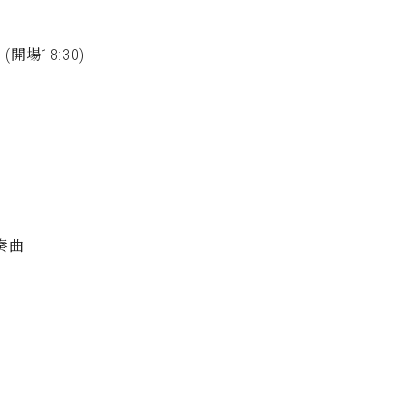
C.ベヒシュタイン コンサート
代理店主催イベント
音楽教室
アップライトピアノ
開場18:30)
コンクール
声
音楽教室
調律)
奏曲