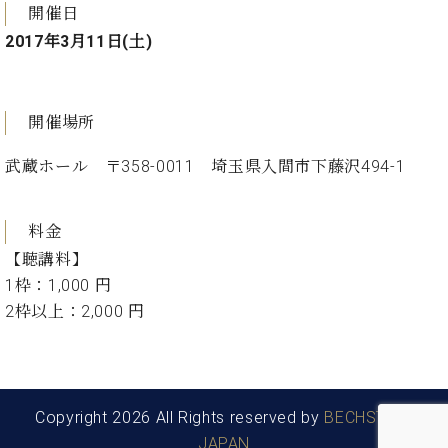
・
ス
ベ
開催日
ノ
セ
タ
ン
2017年3月11日(土)
ン
ジ
ト
ト
C.
オ
ラ
ベ
ム
ヒ
コ
東
開催場所
シ
納
ン
京
ュ
入
ク
武蔵ホール 〒358-0011 埼玉県入間市下藤沢494-1
タ
実
ー
イ
績
ル
店
ン
音
長
料金
コ
楽
ご
音
ン
【聴講料】
教
挨
楽
サ
室
1枠：1,000 円
拶
教
ー
展
2枠以上：2,000 円
室
ト
示
ご
ア
情
愛
ッ
報
用
プ
ホー
者
ラ
Copyright 2026 All Rights reserved by
BECHSTEIN
ル・
の
イ
スタ
JAPAN
声