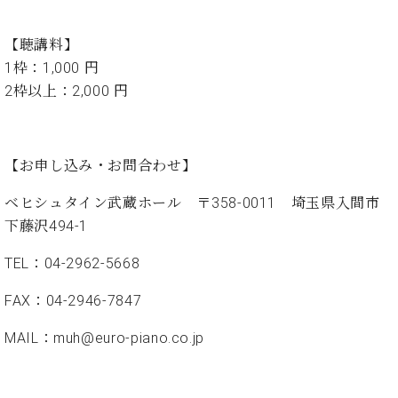
ン
迎。
サ
ベ
会
ベヒ
ー
C.
【聴講料】
ヒ
社
シュ
ト
ベ
1枠：1,000 円
シ
案
ヒ
タイ
ュ
内
2枠以上：2,000 円
シ
タ
レ
ン・
ュ
イ
ッ
シュ
タ
お
ン・
ス
イ
ーレ
【お申し込み・お問合わせ】
問
シ
ン
ン
合
ュ
イ
音楽
コ
ベヒシュタイン武蔵ホール 〒358-0011 埼玉県入間市
せ
ー
ベ
教室
ン
レ
ン
下藤沢494-1
サ
ト
ー
TEL：04-2962-5668
納
ベ
ト
入
代
ヒ
グ
FAX：04-2946-7847
シ
実
理
ラ
ュ
績
店
ン
MAIL：muh@euro-piano.co.jp
タ
ホ
主
ド
イ
ー
催
ピ
ン
ル・
イ
ア