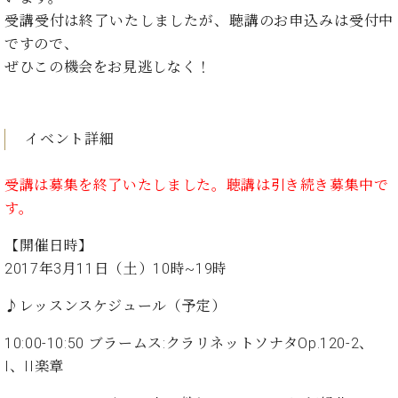
た
を
ラ
か
ヒ
ヒ
イ
受講受付は終了いたしましたが、聴講のお申込みは受付中
い！
作
ン
ら
シ
シ
ン・
録
る
ですので、
ド
の
ュ
ュ
サ
音
こ
ぜひこの機会をお見逃しなく！
ヒ
お
タ
タ
ロ
し
と
ス
知
イ
イ
ン
た
ト
ら
ン
ン
会
い！
音
リ
せ
レ
の
員
と
イベント詳細
色
ー
(入
ジ
秘
い
と
荷
デ
密
う
ベ
受講は募集を終了いたしました。聴講は引き続き募集中で
タ
情
ン
音
方
ヒ
ッ
報
す。
ス
楽
は、
シ
チ
等)
ニ
家
お
ュ
【開催日時】
ュ
達
近
タ
2017年3月11日（土）10時~19時
ー
ベ
の
プ
く
C.
イ
ス・
ヒ
声
レ
の
ベ
ン・
♪レッスンスケジュール（予定）
イ
シ
ス
直
ヒ
ジ
ベ
ュ
リ
営
シ
ベ
ャ
10:00-10:50 ブラームス:クラリネットソナタOp.120-2、
ン
タ
リ
店
ュ
ヒ
パ
I、II楽章
ト
イ
ー
舗
タ
シ
ン
ン・
ス
ま