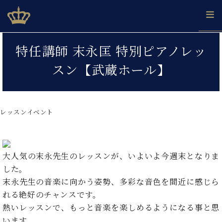
Skip
ベヒシュタインジャパン公式サイト
BECHSTEIN JAPAN Official Site
to
content
カ
特任講師 末永匡 特別ピアノレッ
タ
ベ
ベ
ド
メ
企
ロ
スン【武蔵ホール】
C.
ヒ
ヒ
イ
ル
業
グ
ベ
シ
シ
ツ
マ
情
ヒ
ュ
ュ
の
ガ
報
シ
タ
展
タ
名
会
ュ
レッスンイベント
イ
示
イ
器
員
採
タ
ン
ン
ベ
登
用
イ
で、
の
ヒ
録
情
ン
ピ
演
グ
シ
ご
報
コ
大人気の末永先生のレッスンが、いよいよ今週末となりま
ア
奏
ラ
ュ
案
ン
ノ
し
した。
ン
タ
内
サ
技
ベ
た
ド
イ
末永先生の音楽に向かう姿勢、多彩な音色を間近に感じら
ー
術
ヒ
い！
ピ
ン
れる絶好のチャンスです。
各
ト /
シ
学
ア
店
熱いレッスンで、もっと音楽を楽しめるようになる事と思
C.
ュ
び
ノ
ブ
舗
ベ
います。
ベ
タ