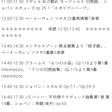
イ
ュ
ブ
11:00-11:50 ラヴェル:水の戯れ モーツァルト:幻想曲、 シ
ジ
(お
で
ン
タ
ロ
正
ョパン:エチュードop.25-1「エオリアンハープ」
ャ
知
コ
イ
グ
オンライン試弾
規
パ
ら
ン
ン
デ
12:00-12:50 ベートーヴェン:ソナタ23番熱情第1楽章
ン
せ・
メルマガ登録
サ
の
ィ
の
メ
ー
音
ー
＊＊＊＊＊＊＊＊＊＊ 休憩 12:50-13:40 ＊＊＊＊＊＊
取
デ
趣
ト
色
ラ
＊＊＊＊＊
り
ィ
味
/
ー・
組
ア
か
C.
取
13:40-14:30 メンデルスゾーン:無言歌集より「紡ぎ歌」、
ベ
み
情
ら
ベ
扱
ヒ
ベートーヴェン:ソナタ9番第3楽章
報)
本
ヒ
店
シ
格
シ
ピ
14:40-15:30 ブラームス:「６つの小品」Op.118より第1番
ュ
的
ュ
ア
キ
タ
Intermezzo、「７つの幻想曲集」Op.116より第4番
に
タ
ノ
ャ
店
イ
Intermezzo
学
イ
製
ン
舗・
ン
ぶ
ン
造
ペ
サ
を
15:40-16:30 ショパン：マズルカ Op.7-1／Op.59-3
方
レ
番
ー
ロ
弾
ま
ジ
号
ン
ン・
く
16:40-17:30 J.S.バッハ：平均律クラヴィーア曲集第1巻 第
で
デ
調
前
14番、ショパン：舟歌(後半) op.60
大
ン
律
に
コ
歓
ス