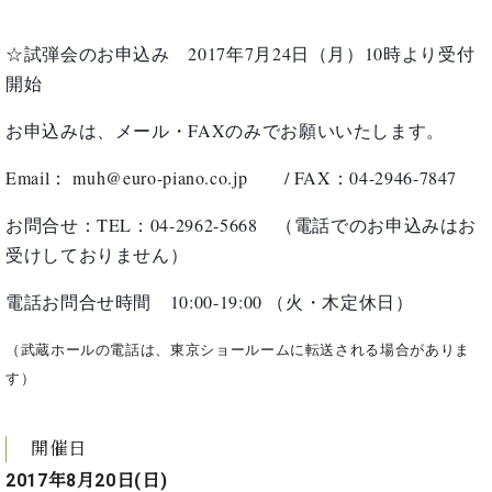
ン
迎。
サ
ベ
会
ベヒ
ー
C.
☆試弾会のお申込み
2017
年
7
月
24
日（月）
10
時より受付
ヒ
社
シュ
ト
ベ
開始
シ
案
ヒ
タイ
ュ
内
シ
お申込みは、メール・
FAX
のみでお願いいたします。
タ
レ
ン・
ュ
イ
ッ
シュ
タ
Email
：
muh@euro-piano.co.jp
/ FAX
：
04-2946-7847
お
ン・
ス
イ
ーレ
問
シ
ン
ン
お問合せ：
TEL
：
04-2962-5668
（電話でのお申込みはお
合
ュ
イ
音楽
コ
せ
受けしておりません）
ー
ベ
教室
ン
レ
ン
サ
電話お問合せ時間
10:00-19:00
（火・木定休日）
ト
ー
納
ベ
ト
（武蔵ホールの電話は、東京ショールームに転送される場合がありま
入
代
ヒ
グ
す）
シ
実
理
ラ
ュ
績
店
ン
タ
ホ
主
ド
開催日
イ
ー
催
ピ
ン
2017年8月20日(日)
ル・
イ
ア