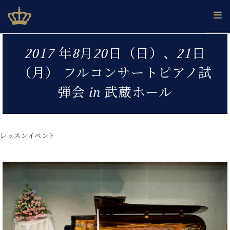
Skip
ベヒシュタインジャパン公式サイト
BECHSTEIN JAPAN Official Site
to
content
カ
2017 年8月20日（日）、21日
タ
ベ
ベ
ド
メ
企
ロ
（月） フルコンサートピアノ試
C.
ヒ
ヒ
イ
ル
業
グ
ベ
シ
シ
ツ
マ
情
弾会 in 武蔵ホール
ヒ
ュ
ュ
の
ガ
報
シ
タ
展
タ
名
会
ュ
イ
示
イ
器
員
採
タ
ン
ン
ベ
登
用
レッスンイベント
イ
で、
の
ヒ
録
情
ン
ピ
演
グ
シ
ご
報
コ
ア
奏
ラ
ュ
案
ン
ノ
し
ン
タ
内
サ
技
ベ
た
ド
イ
ー
術
ヒ
い！
ピ
ン
各
ト /
シ
学
ア
店
C.
ュ
び
ノ
ブ
舗
ベ
ベ
タ