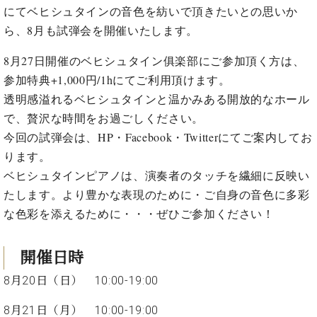
イ
ュ
ブ
ジ
(お
にてベヒシュタインの音色を紡いで頂きたいとの思いか
で
ン
タ
ロ
正
ャ
知
ら、8月も試弾会を開催いたします。
コ
イ
グ
オンライン試弾
規
パ
ら
ン
ン
デ
ン
せ・
8
月
27
日開催のベヒシュタイン俱楽部にご参加頂く方は、
メルマガ登録
サ
の
ィ
の
メ
ー
音
参加特典
+1,000
円
/1h
にてご利用頂けます。
ー
取
デ
趣
ト
色
ラ
透明感溢れるベヒシュタインと温かみある開放的なホール
り
ィ
味
/
ー・
で、贅沢な時間をお過ごしください。
組
ア
か
C.
取
ベ
み
情
今回の試弾会は、HP・Facebook・Twitterにてご案内してお
ら
ベ
扱
ヒ
報)
ります。
本
ヒ
店
シ
格
シ
ピ
ベヒシュタインピアノは、演奏者のタッチを繊細に反映い
ュ
的
ュ
ア
キ
たします。より豊かな表現のために・ご自身の音色に多彩
タ
に
タ
ノ
ャ
店
イ
な色彩を添えるために・・・ぜひご参加ください！
学
イ
製
ン
舗・
ン
ぶ
ン
造
ペ
サ
を
方
レ
番
ー
ロ
開催日時
弾
ま
ジ
号
ン
ン・
く
で
8月20日（日） 10:00-19:00
デ
調
前
大
ン
律
に
コ
8月21日（月） 10:00-19:00
歓
ス