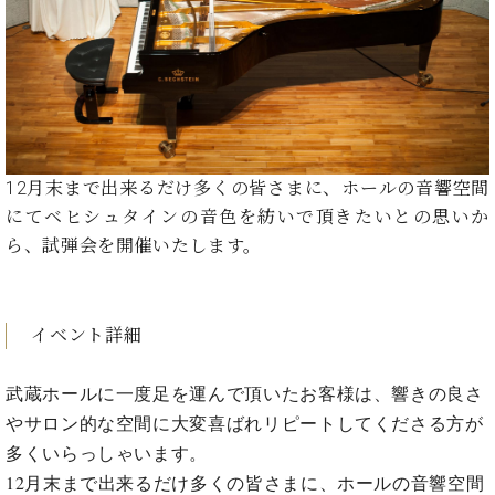
た
を
ラ
か
ヒ
ヒ
イ
い！
作
ン
ら
シ
シ
ン・
録
る
ド
の
ュ
ュ
サ
音
こ
ヒ
お
タ
タ
ロ
し
と
ス
知
イ
イ
ン
た
ト
ら
ン
ン
会
い！
音
リ
せ
レ
の
員
と
色
ー
(入
12月末まで出来るだけ多くの皆さまに、ホールの音響空間
ジ
秘
い
と
荷
デ
密
にてベヒシュタインの音色を紡いで頂きたいとの思いか
う
ベ
タ
情
ン
音
方
ら、試弾会を開催いたします。
ヒ
ッ
報
ス
楽
は、
シ
チ
等)
ニ
家
お
ュ
ュ
達
近
タ
ー
イベント詳細
ベ
の
プ
く
C.
イ
ス・
ヒ
声
レ
の
ベ
ン・
イ
シ
ス
直
武蔵ホールに一度足を運んで頂いたお客様は、響きの良さ
ヒ
ジ
ベ
ュ
リ
営
やサロン的な空間に大変喜ばれリピートしてくださる方が
シ
ベ
ャ
ン
タ
リ
店
ュ
ヒ
パ
多くいらっしゃいます。
ト
イ
ー
舗
タ
シ
ン
12月末まで出来るだけ多くの皆さまに、ホールの音響空間
ン・
ス
ま