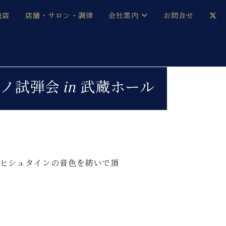
扱店
店舗・サロン・調律
会社案内
お問合せ
企業情報
メルマガ登録
採用情報
ノ試弾会 in 武蔵ホール
ベヒシュタイン・サロン会員
本社：八王子・技術営業センター
ベヒシュタイン・ジャパンブログ
ベヒシュタインの音色を紡いで頂
中古】