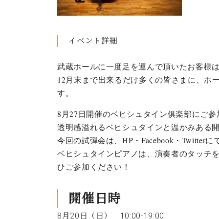
C.ベヒシュタイン コンサート
アクセス
納入実績 
グランドピアノ
セントラム東京のご案内(PDF)
お問い合わせ
ご愛用者の
イベント詳細
C.ベヒシュタイン アカデミー
アーティストカスタマーサービス(
武蔵ホールに一度足を運んで頂いたお客様
W.ホフマン プロフェッショナル
12月末まで出来るだけ多くの皆さまに、ホ
アフターサービス(調律)
す。
W.ホフマン トラディション
調律師紹介
調律料金表
8
月
27
日開催のベヒシュタイン俱楽部にご参
お問い合わせ
W.ホフマン ヴィジョン
透明感溢れるベヒシュタインと温かみある
尾山調律師のブログ Die Musikgasse（音楽の小道）
今回の試弾会は、HP・Facebook・Twitt
C.BECHSTEIN Digital(ベヒシュタイン デジタル)
ベヒシュタインピアノは、演奏者のタッチ
ひご参加ください！
開催日時
8月20日（日） 10:00-19:00