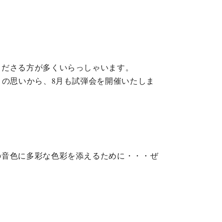
C.ベヒシュタイン レジデンス
アップライトピアノ
くださる方が多くいらっしゃいます。
との思いから、8月も試弾会を開催いたしま
の音色に多彩な色彩を添えるために・・・ぜ