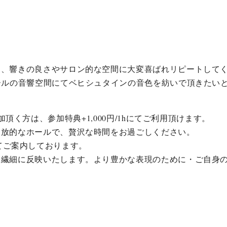
C.ベヒシュタイン コンサート
代理店主催イベント
音楽教室
アップライトピアノ
コンクール
声
音楽教室
調律)
は、響きの良さやサロン的な空間に大変喜ばれリピートして
ールの音響空間にてベヒシュタインの音色を紡いで頂きたい
加頂く方は、参加特典
+1,000
円
/1h
にてご利用頂けます。
開放的なホールで、贅沢な時間をお過ごしください。
erにてご案内しております。
を繊細に反映いたします。より豊かな表現のために・ご自身