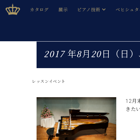
Skip
ベヒシュタインジャパン公式サイト
BECHSTEIN JAPAN Official Site
カタログ
展示
ピアノ技術
ベヒシュタ
to
content
ベヒシュタインのグランドピ
ドイツの名
作ること
ベヒシュタインで、 演奏したい！ 学びたい！ 録音した
C.ベヒシュタイン コンサート / C.ベヒシュタイ
ブランドヒ
2017 年8月20日（
音色とタッチ
ベヒシュタイン・
趣味から本格的に学ぶ方まで大歓迎。
音楽家達の
C.ベヒシュタイン コンサート
ベヒシュタイン・ジャパンの
み
ベヒシュタイン・セントラム 東
レッスンイベント
ベヒシュタ
ピアノ製造番号
店長ご挨拶
ベヒシュタ
12
展示情報
きた
ホール・スタジオレンタル
ベヒシュタ
ホール・スタジオ空き状況
動画収録サービス
納入実績 
音楽教室
ピアノのコンシェルジュ