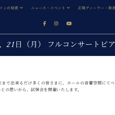
インの秘密
ニュース・イベント
正規ディーラー・取
アノを
器ベヒシュタイン
メルマガ会員登録ご案内
い！ という方は、お近くの直営店舗まで
オンライン試弾
ン レジデンス
ストリー
各店舗からのお知らせ
日）、21日（月） フルコンサートピア
(入荷情報等)
シューレ音楽教室
声
/
C.ベヒシュタイン レジデンス
取り組
プレスリリース
(お知らせ・メディア情報)
京
インの音色
キャンペーン
スタッフご挨拶
インを弾く前に
月末まで出来るだけ多くの皆さまに、ホールの音響空間にて
技術者紹介
いとの思いから、試弾会を開催いたします。
展示情報【ユーロピアノ特選
コンサート
イン・シューレ
イベント情報
八王子工房ブログ
レッスンイベント
ホール・スタジオ
アクセス
お問い合わせ